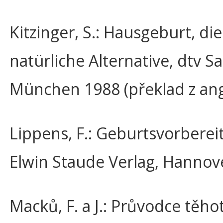
Kitzinger, S.: Hausgeburt, die
natürliche Alternative, dtv S
München 1988 (překlad z angl
Lippens, F.: Geburtsvorberei
Elwin Staude Verlag, Hannov
Macků, F. a J.: Průvodce těh