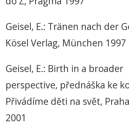
do Z, Pragma 1997
Geisel, E.: Tränen nach der G
Kösel Verlag, München 1997
Geisel, E.: Birth in a broader
perspective, přednáška ke k
Přivádíme děti na svět, Prah
2001