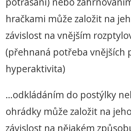
potřásání) nebo zahrnování
hračkami může založit na je
závislost na vnějším rozptylo
(přehnaná potřeba vnějších 
hyperaktivita)
…odkládáním do postýlky ne
ohrádky může založit na jeh
závislost na nějakém způsob