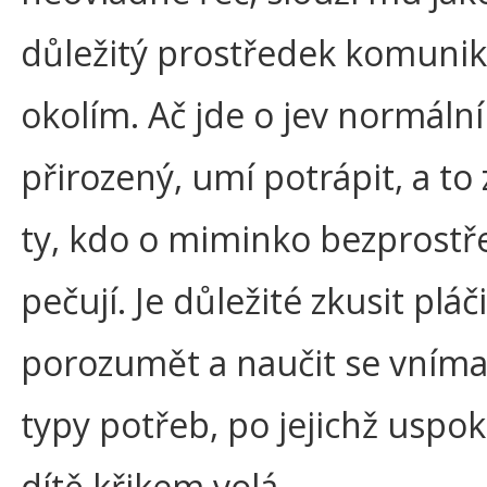
důležitý prostředek komunik
okolím. Ač jde o jev normální
přirozený, umí potrápit, a t
ty, kdo o miminko bezprost
pečují. Je důležité zkusit pláči
porozumět a naučit se vníma
typy potřeb, po jejichž uspok
dítě křikem volá.