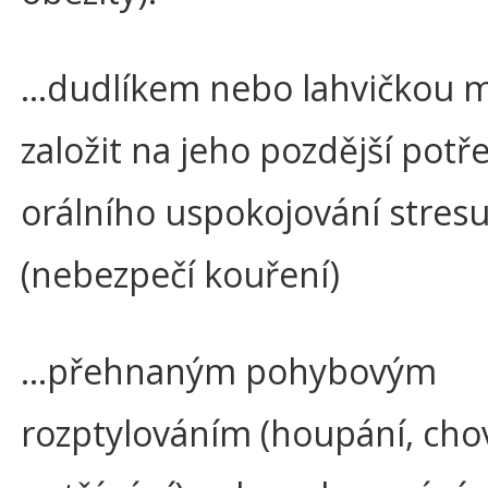
…dudlíkem nebo lahvičkou 
založit na jeho pozdější potř
orálního uspokojování stres
(nebezpečí kouření)
…přehnaným pohybovým
rozptylováním (houpání, cho