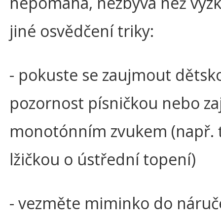
nepomáhá, nezbývá než vyz
jiné osvědčení triky:
- pokuste se zaujmout dětsk
pozornost písničkou nebo z
monotónním zvukem (např. 
lžičkou o ústřední topení)
- vezměte miminko do náruč