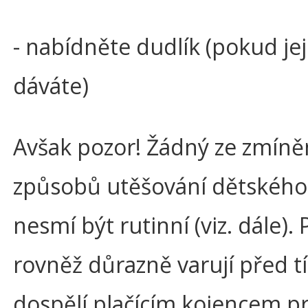
- nabídněte dudlík (pokud jej 
dáváte)
Avšak pozor! Žádný ze zmín
způsobů utěšování dětského
nesmí být rutinní (viz. dále). 
rovněž důrazně varují před t
dospělí plačícím kojencem p