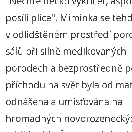
"Nechte děcko vykřičet, aspo
posílí plíce". Miminka se tehd
v odlidštěném prostředí por
sálů při silně medikovaných
porodech a bezprostředně p
příchodu na svět byla od ma
odnášena a umisťována na
hromadných novorozenecký