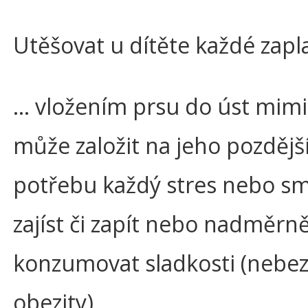
Utěšovat u dítěte každé zap
… vložením prsu do úst mim
může založit na jeho pozdějš
potřebu každý stres nebo s
zajíst či zapít nebo nadměrn
konzumovat sladkosti (nebez
obezity).