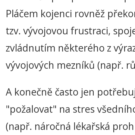
Pláčem kojenci rovněž překo
tzv. vývojovou frustraci, spo
zvládnutím některého z výra
vývojových mezníků (např. rů
A konečně často jen potřebuj
"požalovat" na stres všedníh
(např. náročná lékařská proh