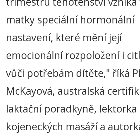
trimestru těhotenství vzniká 
matky speciální hormonální
nastavení, které mění její
emocionální rozpoložení i citl
vůči potřebám dítěte," říká P
McKayová, australská certifi
laktační poradkyně, lektorka
kojeneckých masáží a autork