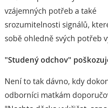
vzájemných potřeb a také
srozumitelnosti signálů, kter
sobě ohledně svých potřeb vys
"Studený odchov" poškozuj
Není to tak dávno, kdy dokon
odborníci matkám doporučov