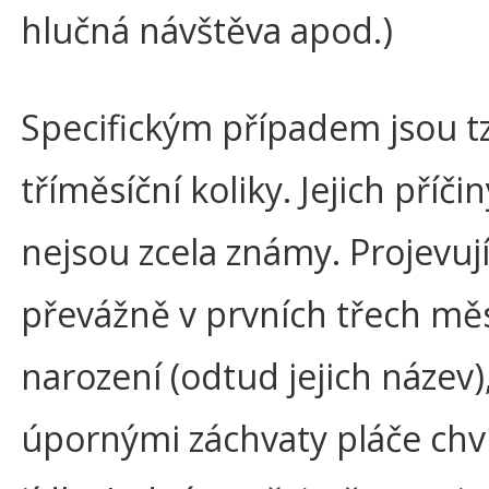
hlučná návštěva apod.)
Specifickým případem jsou tz
tříměsíční koliky. Jejich příč
nejsou zcela známy. Projevují
převážně v prvních třech měs
narození (odtud jejich název),
úpornými záchvaty pláče chví