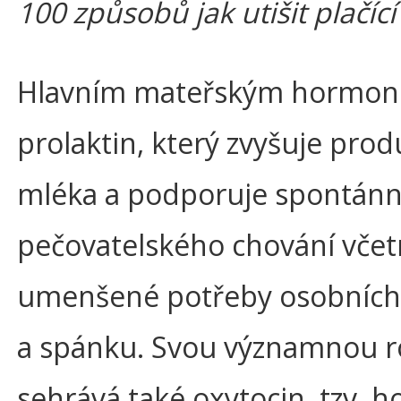
100 způsobů jak utišit plačící
Hlavním mateřským hormon
prolaktin, který zvyšuje prod
mléka a podporuje spontánn
pečovatelského chování vče
umenšené potřeby osobních
a spánku. Svou významnou ro
sehrává také oxytocin, tzv. 