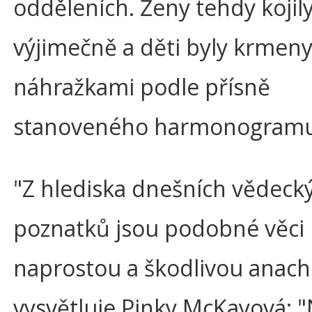
odděleních. Ženy tehdy kojily
výjimečně a děti byly krmen
náhražkami podle přísně
stanoveného harmonogramu
"Z hlediska dnešních vědeck
poznatků jsou podobné věci
naprostou a škodlivou anachr
vysvětluje Pinky McKayová: 