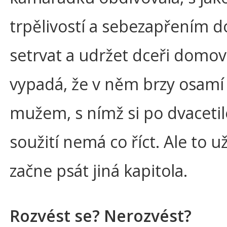
trpělivostí a sebezapřením d
setrvat a udržet dceři domov
vypadá, že v něm brzy osamí 
mužem, s nímž si po dvaceti
soužití nemá co říct. Ale to u
začne psát jiná kapitola.
Rozvést se? Nerozvést?