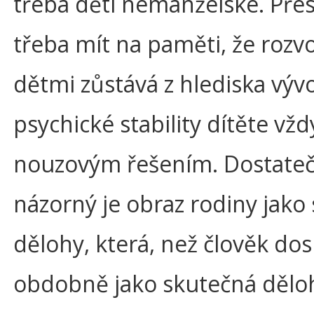
třeba děti nemanželské. Přes
třeba mít na paměti, že rozv
dětmi zůstává z hlediska výv
psychické stability dítěte vžd
nouzovým řešením. Dostate
názorný je obraz rodiny jako 
dělohy, která, než člověk dos
obdobně jako skutečná dělo