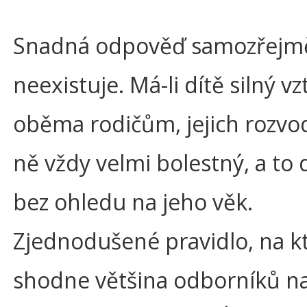
Snadná odpověď samozřejm
neexistuje. Má-li dítě silný vz
oběma rodičům, jejich rozvod
ně vždy velmi bolestný, a to
bez ohledu na jeho věk.
Zjednodušené pravidlo, na k
shodne většina odborníků n