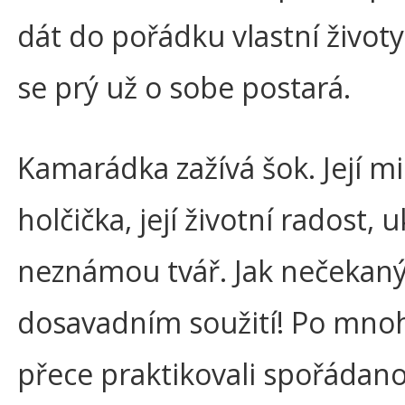
dát do pořádku vlastní život
se prý už o sobe postará.
Kamarádka zažívá šok. Její m
holčička, její životní radost, 
neznámou tvář. Jak nečekaný 
dosavadním soužití! Po mnoh
přece praktikovali spořádano