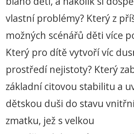
blaho dětí, a nakolik si dospěl
vlastní problémy? Který z pří
možných scénářů děti více p
Který pro dítě vytvoří víc du
prostředí nejistoty? Který za
základní citovou stabilitu a 
dětskou duši do stavu vnitřn
zmatku, jež s velkou