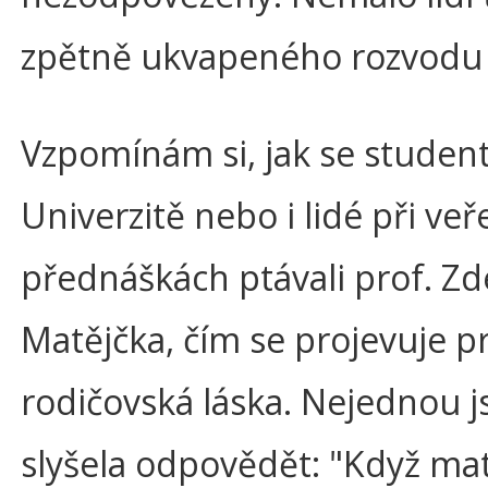
zpětně ukvapeného rozvodu l
Vzpomínám si, jak se student
Univerzitě nebo i lidé při ve
přednáškách ptávali prof. Z
Matějčka, čím se projevuje p
rodičovská láska. Nejednou 
slyšela odpovědět: "Když ma