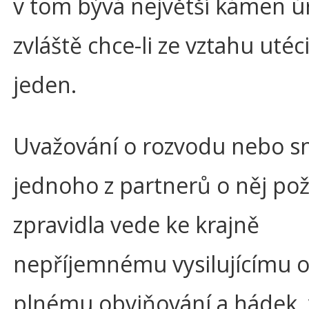
v tom bývá největší kámen ú
zvláště chce-li ze vztahu utéci
jeden.
Uvažování o rozvodu nebo s
jednoho z partnerů o něj po
zpravidla vede ke krajně
nepříjemnému vysilujícímu 
plnému obviňování a hádek, 