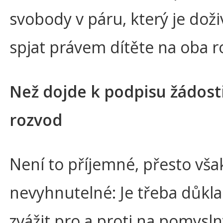
svobody v páru, který je dož
spjat právem dítěte na oba r
Než dojde k podpisu žádost
rozvod
Není to příjemné, přesto vša
nevyhnutelné: Je třeba důkl
zvážit pro a proti na pomysl