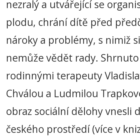
nezralý a utvářející se organ
plodu, chrání dítě před pře
nároky a problémy, s nimiž s
nemůže vědět rady. Shrnuto
rodinnými terapeuty Vladisl
Chválou a Ludmilou Trapkovo
obraz sociální dělohy vnesli 
českého prostředí (více v kni