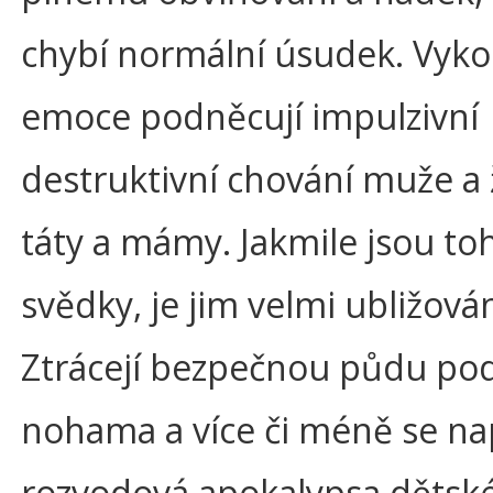
chybí normální úsudek. Vyko
emoce podněcují impulzivní
destruktivní chování muže a 
táty a mámy. Jakmile jsou to
svědky, je jim velmi ubližová
Ztrácejí bezpečnou půdu po
nohama a více či méně se na
rozvodová apokalypsa dětské