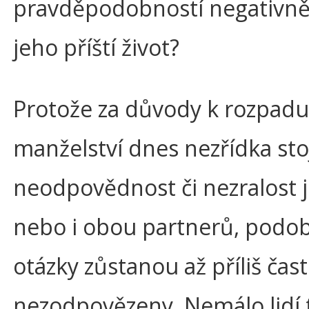
pravděpodobností negativně 
jeho příští život?
Protože za důvody k rozpadu
manželství dnes nezřídka stoj
neodpovědnost či nezralost
nebo i obou partnerů, podo
otázky zůstanou až příliš čas
nezodpovězeny. Nemálo lidí 