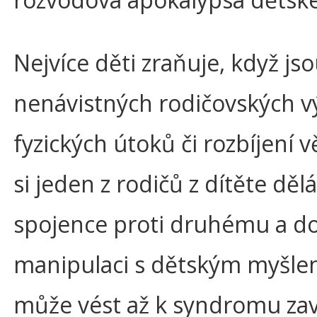
Nejvíce děti zraňuje, když js
nenávistných rodičovských v
fyzických útoků či rozbíjení v
si jeden z rodičů z dítěte děl
spojence proti druhému a do
manipulaci s dětským myšlen
může vést až k syndromu za