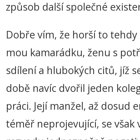
způsob další společné existe
Dobře vím, že horší to tehdy
mou kamarádku, ženu s pot
sdílení a hlubokých citů, jíž s
době navíc dvořil jeden kole
práci. Její manžel, až dosud
téměř neprojevující, se však 