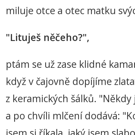
miluje otce a otec matku svýc
"Lituješ něčeho?",
ptám se už zase klidné kama
když v čajovně dopíjíme zlat
z keramických šálků. "Někdy j
a po chvíli mlčení dodává: "Ko
jsem si říkala, jaký jsem slab