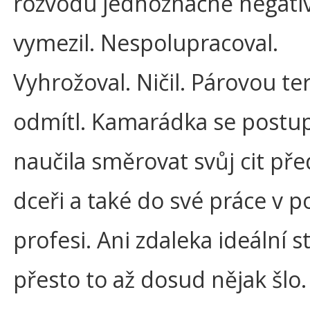
rozvodu jednoznačně negati
vymezil. Nespolupracoval.
Vyhrožoval. Ničil. Párovou ter
odmítl. Kamarádka se postu
naučila směrovat svůj cit př
dceři a také do své práce v p
profesi. Ani zdaleka ideální s
přesto to až dosud nějak šlo.