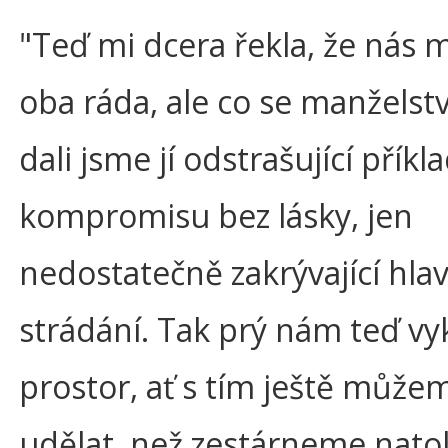
"Teď mi dcera řekla, že nás m
oba ráda, ale co se manželstv
dali jsme jí odstrašující příkl
kompromisu bez lásky, jen
nedostatečně zakrývající hla
strádání. Tak prý nám teď vyk
prostor, ať s tím ještě může
udělat, než zestárneme natol