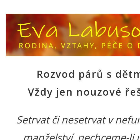
Rozvod párů s dětm
Vždy jen nouzové ře
Setrvat či nesetrvat v nef
manželství, nechceme-li u