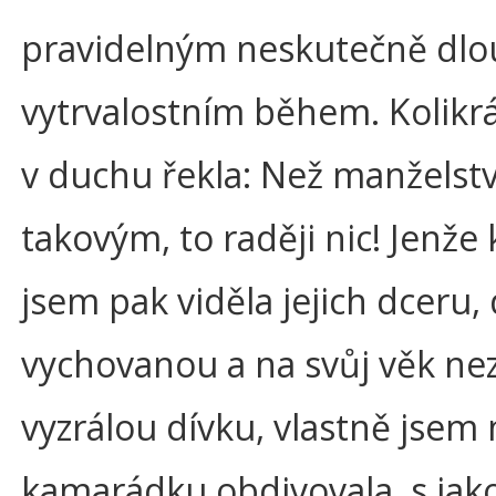
pravidelným neskutečně dl
vytrvalostním během. Kolikrá
v duchu řekla: Než manželstv
takovým, to raději nic! Jenže
jsem pak viděla jejich dceru,
vychovanou a na svůj věk ne
vyzrálou dívku, vlastně jsem
kamarádku obdivovala, s jak