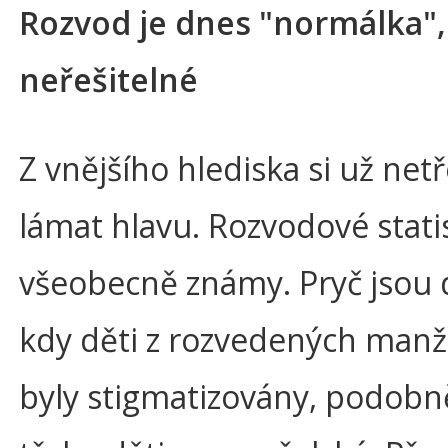
Rozvod je dnes "normálka", 
neřešitelné
Z vnějšího hlediska si už net
lámat hlavu. Rozvodové statis
všeobecně známy. Pryč jsou 
kdy děti z rozvedených manže
byly stigmatizovány, podobn