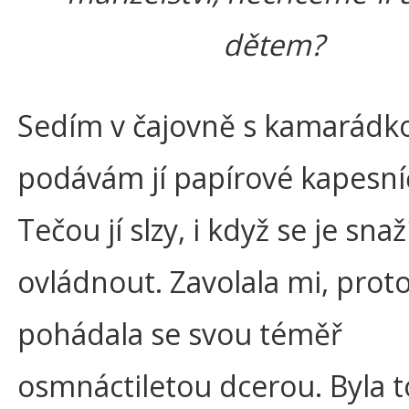
dětem?
Sedím v čajovně s kamarádk
podávám jí papírové kapesní
Tečou jí slzy, i když se je snaž
ovládnout. Zavolala mi, prot
pohádala se svou téměř
osmnáctiletou dcerou. Byla t