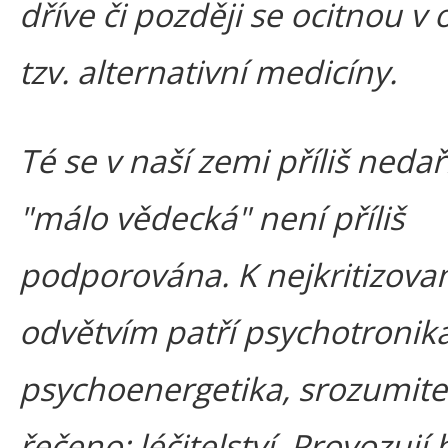
dříve či později se ocitnou v 
tzv. alternativní medicíny.
Té se v naší zemi příliš nedař
"málo vědecká" není příliš
podporována. K nejkritizova
odvětvím patří psychotronika
psychoenergetika, srozumitel
řečeno: léčitelství. Provozují 