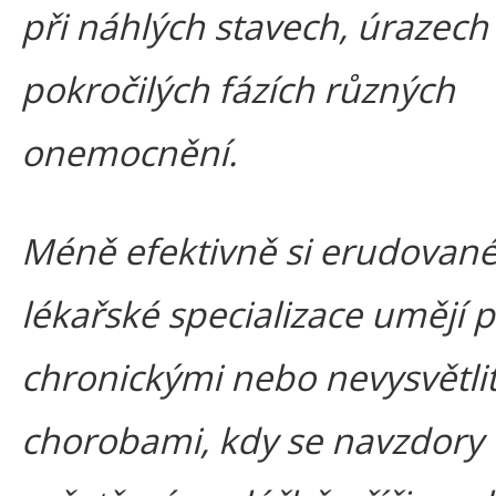
při náhlých stavech, úrazec
pokročilých fázích různých
onemocnění.
Méně efektivně si erudovan
lékařské specializace umějí p
chronickými nebo nevysvětli
chorobami, kdy se navzdory