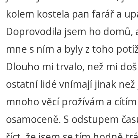
kolem kostela pan farář a up
Doprovodila jsem ho domů, al
mne s ním a byly z toho potíž
Dlouho mi trvalo, než mi došl
ostatní lidé vnímají jinak než 
mnoho věcí prožívám a cítím
osamoceně. S odstupem ča
říct, že jsem se tím hodně trá