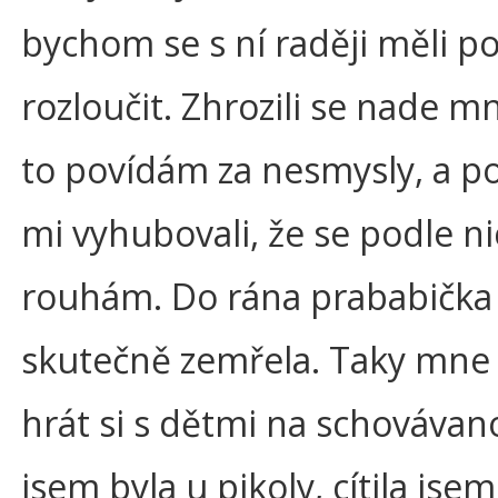
bychom se s ní raději měli p
rozloučit. Zhrozili se nade m
to povídám za nesmysly, a p
mi vyhubovali, že se podle n
rouhám. Do rána prababička
skutečně zemřela. Taky mne 
hrát si s dětmi na schovávan
jsem byla u pikoly, cítila jsem