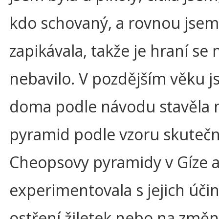
kdo schovaný, a rovnou jsem
zapikávala, takže je hraní s
nebavilo. V pozdějším věku j
doma podle návodu stavěla 
pyramid podle vzoru skuteč
Cheopsovy pyramidy v Gíze 
experimentovala s jejich úči
ostření žiletek nebo na změ