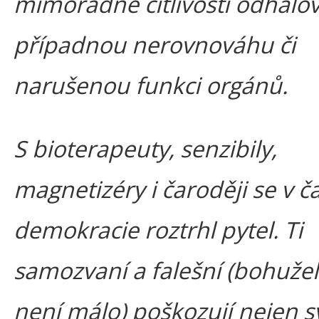
mimořádné citlivosti odhalo
případnou nerovnováhu či
narušenou funkci orgánů.
S bioterapeuty, senzibily,
magnetizéry i čaroději se v č
demokracie roztrhl pytel. Ti
samozvaní a falešní (bohužel 
není málo) poškozují nejen s