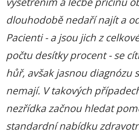
vyšetřením a léčbě příčinu ob
dlouhodobě nedaří najít a od
Pacienti - a jsou jich z celko
počtu desítky procent - se cít
hůř, avšak jasnou diagnózu s
nemají. V takových případec
nezřídka začnou hledat po
standardní nabídku zdravotn