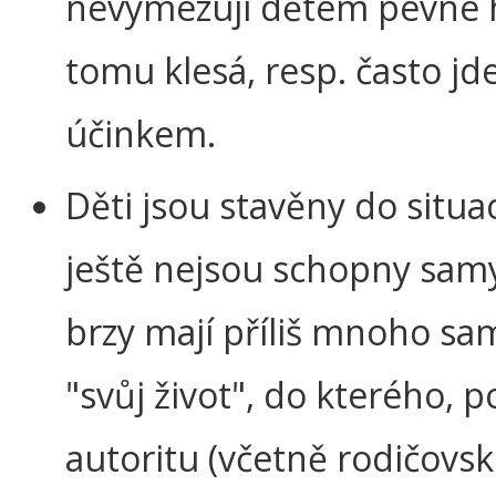
nevymezují dětem pevné hr
tomu klesá, resp. často jde
účinkem.
Děti jsou stavěny do situací
ještě nejsou schopny samy
brzy mají příliš mnoho samo
"svůj život", do kterého, 
autoritu (včetně rodičovsk