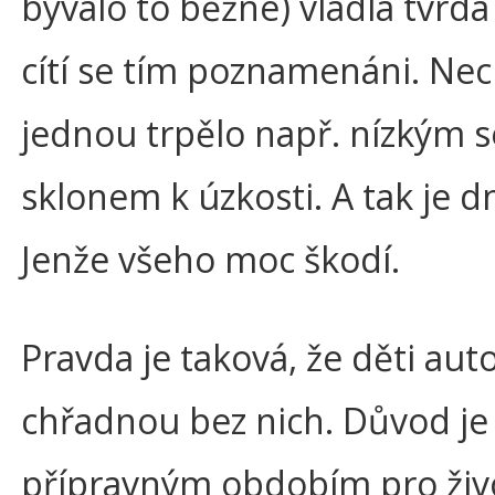
bývalo to běžné) vládla tvrdá
cítí se tím poznamenáni. Necht
jednou trpělo např. nízkým
sklonem k úzkosti. A tak je d
Jenže všeho moc škodí.
Pravda je taková, že děti autor
chřadnou bez nich. Důvod je p
přípravným obdobím pro živo