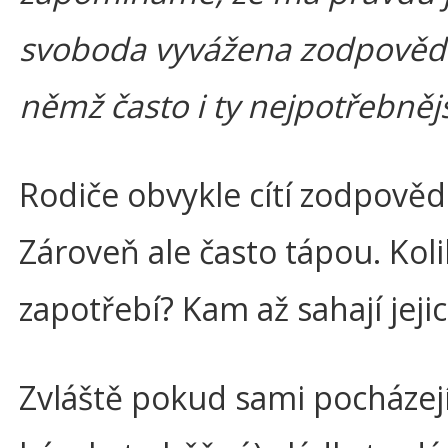
svoboda vyvážena zodpovědno
němž často i ty nejpotřebnějš
Rodiče obvykle cítí zodpověd
Zároveň ale často tápou. Kolik
zapotřebí? Kam až sahají jej
Zvláště pokud sami pocházejí 