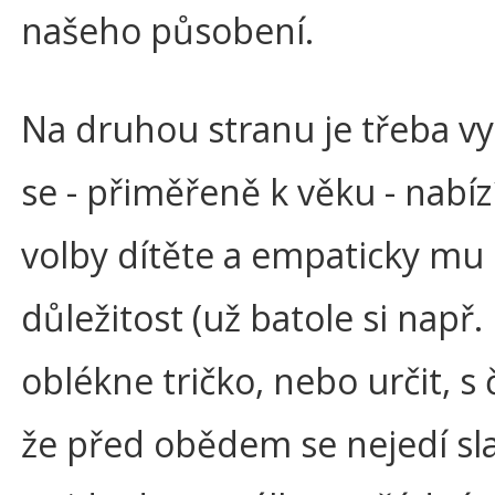
našeho působení.
Na druhou stranu je třeba vyu
se - přiměřeně k věku - nabí
volby dítěte a empaticky mu d
důležitost (už batole si např.
oblékne tričko, nebo určit, s 
že před obědem se nejedí sla