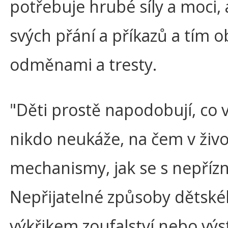
potřebuje hrubé síly a moci, 
svých přání a příkazů a tím o
odměnami a tresty.
"Děti prostě napodobují, co 
nikdo neukáže, na čem v životě
mechanismy, jak se s nepřízn
Nepřijatelné způsoby dětskéh
výkřikem zoufalství nebo vý