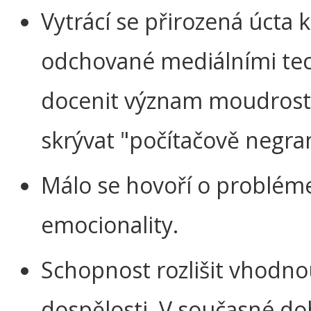
Vytrácí se přirozená úcta k
odchované mediálními te
docenit význam moudrosti
skrývat "počítačově negra
Málo se hovoří o problémec
emocionality.
Schopnost rozlišit vhodno
dospělosti. V současné dob