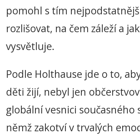
pomohl s tím nejpodstatnější
rozlišovat, na čem záleží a j
vysvětluje.
Podle Holthause jde o to, a
děti žijí, nebyl jen občerstvov
globální vesnici současného
němž zakotví v trvalých emoc