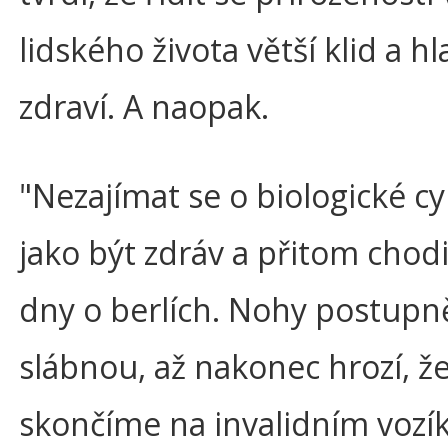
lidského života větší klid a h
zdraví. A naopak.
"Nezajímat se o biologické cy
jako být zdráv a přitom chodi
dny o berlích. Nohy postupn
slábnou, až nakonec hrozí, ž
skončíme na invalidním vozí