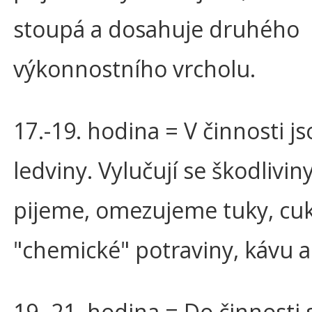
stoupá a dosahuje druhého
výkonnostního vrcholu.
17.-19. hodina = V činnosti j
ledviny. Vylučují se škodlivi
pijeme, omezujeme tuky, cukr
"chemické" potraviny, kávu a
19.-21. hodina = Do činnosti 