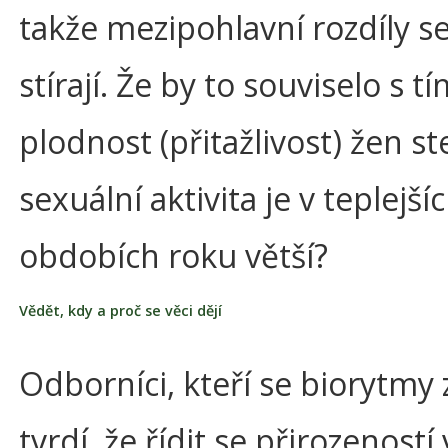
takže mezipohlavní rozdíly s
stírají. Že by to souviselo s tí
plodnost (přitažlivost) žen st
sexuální aktivita je v teplejší
obdobích roku větší?
Vědět, kdy a proč se věci dějí
Odborníci, kteří se biorytmy 
tvrdí, že řídit se přirozeností