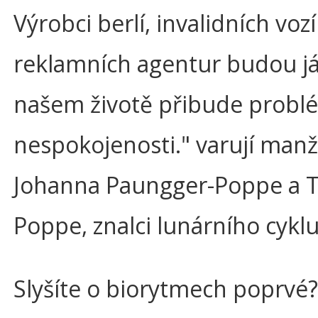
Výrobci berlí, invalidních voz
reklamních agentur budou jás
našem životě přibude probl
nespokojenosti." varují manž
Johanna Paungger-Poppe a
Poppe, znalci lunárního cyklu
Slyšíte o biorytmech poprvé?