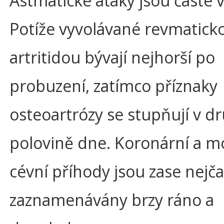
Astmatické ataky jsou časté v
Potíže vyvolávané revmatick
artritidou bývají nejhorší po
probuzení, zatímco příznaky
osteoartrózy se stupňují v d
polovině dne. Koronární a 
cévní příhody jsou zase nejča
zaznamenávány brzy ráno a