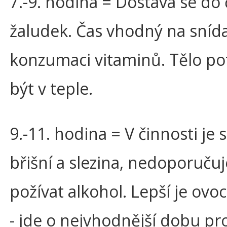
7.-9. hodina = Dostává se do 
žaludek. Čas vhodný na snída
konzumaci vitaminů. Tělo po
být v teple.
9.-11. hodina = V činnosti je s
břišní a slezina, nedoporučuj
požívat alkohol. Lepší je ovo
- jde o nejvhodnější dobu pr