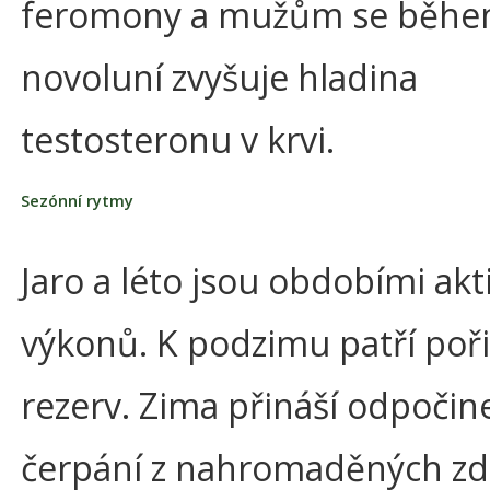
feromony a mužům se běh
novoluní zvyšuje hladina
testosteronu v krvi.
Sezónní rytmy
Jaro a léto jsou obdobími akti
výkonů. K podzimu patří poř
rezerv. Zima přináší odpočin
čerpání z nahromaděných zdr