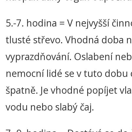
5.-7. hodina = V nejvyšší činno
tlusté střevo. Vhodná doba 
vyprazdňování. Oslabení ne
nemocní lidé se v tuto dobu c
špatně. Je vhodné popíjet vl
vodu nebo slabý čaj.