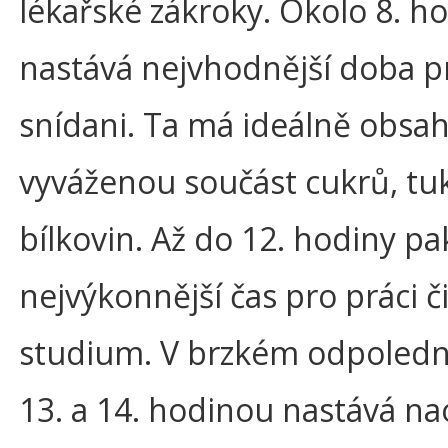
lékařské zákroky. Okolo 8. h
nastává nejvhodnější doba p
snídani. Ta má ideálně obsa
vyváženou součást cukrů, tu
bílkovin. Až do 12. hodiny pa
nejvýkonnější čas pro práci č
studium. V brzkém odpoledn
13. a 14. hodinou nastává n