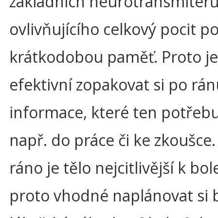
základních neurotransmiterů
ovlivňujícího celkový pocit p
krátkodobou paměť. Proto je
efektivní zopakovat si po rá
informace, které ten potřeb
např. do práce či ke zkoušce
ráno je tělo nejcitlivější k bol
proto vhodné naplánovat si b