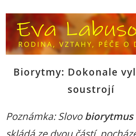
Biorytmy: Dokonale vy
soustrojí
Poznámka: Slovo
biorytmus
skládá ze dvou částí, pocháze