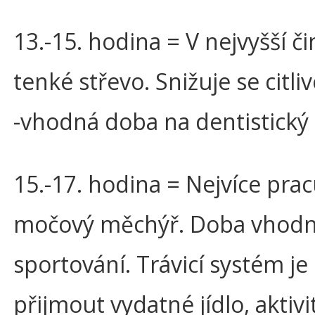
13.-15. hodina = V nejvyšší či
tenké střevo. Snižuje se citli
-vhodná doba na dentistický 
15.-17. hodina = Nejvíce prac
močový měchýř. Doba vhodn
sportování. Trávicí systém j
přijmout vydatné jídlo, aktivi