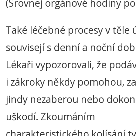
(Srovnej orgánové hodiny p
Také léčebné procesy v těle 
souvisejí s denní a noční dob
Lékaři vypozorovali, že podá
i zákroky někdy pomohou, z
jindy nezaberou nebo dokon
uškodí. Zkoumáním
charakteristického kolísání t