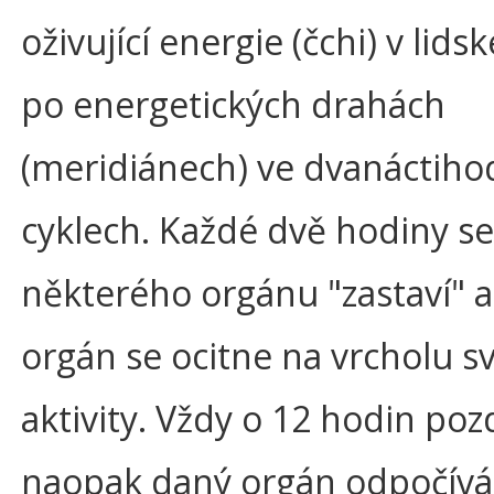
oživující energie (čchi) v lids
po energetických drahách
(meridiánech) ve dvanáctiho
cyklech. Každé dvě hodiny se
některého orgánu "zastaví" a
orgán se ocitne na vrcholu s
aktivity. Vždy o 12 hodin poz
naopak daný orgán odpočívá