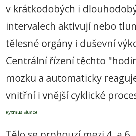
v krátkodobých i dlouhodob
intervalech aktivují nebo tlu
tělesné orgány i duševní výk
Centrální řízení těchto "hodin
mozku a automaticky reaguj
vnitřní i vnější cyklické proce
Rytmus Slunce
Tělo se probouzí mezi 4. a 6