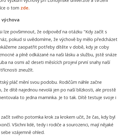
pro výzkum výchovy při Londýnské univerzitě a tvrzení
 Více o tom
zde.
m výchova
si lze povšimnout, že odpověď na otázku "Kdy začít s
náz, pokud si uvědomíme, že výchově by mělo předcházet
okážeme zaopatřit potřeby dítěte v době, kdy je coby
ocné a plně odkázané na naši lásku a službu, jistě snáze
ba na osmi až deseti měsících projeví první snahy naší
řícnosti zneužít.
ětský pláč mění svou podobu. Rodičům náhle začne
, že dítě najednou nevolá jen po naší blízkosti, ale prostě
entovala to jedna maminka. Je to tak. Dítě testuje svoje i
začít svého potomka krok za krokem učit, že čas, kdy byl
čí. Všichni lidé, tedy i rodiče a sourozenci, mají nějaké
a sebe vzájemně ohled.