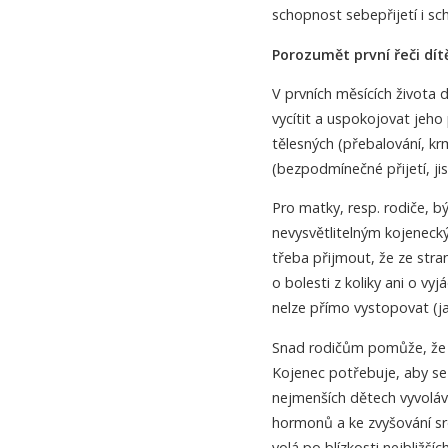
schopnost sebepřijetí i s
Porozumět první řeči dítě
V prvních měsících života 
vycítit a uspokojovat jeh
tělesných (přebalování, kr
(bezpodmínečné přijetí, ji
Pro matky, resp. rodiče, 
nevysvětlitelným kojenecký
třeba přijmout, že ze stra
o bolesti z koliky ani o vy
nelze přímo vystopovat (j
Snad rodičům pomůže, že věd
Kojenec potřebuje, aby se 
nejmenších dětech vyvolává
hormonů a ke zvyšování srd
volá po blízkosti nejbližší