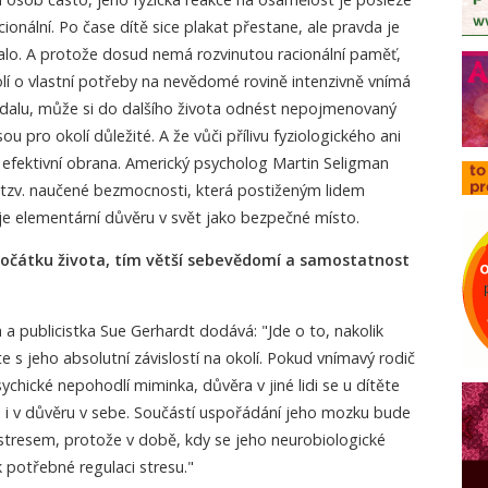
nální. Po čase dítě sice plakat přestane, ale pravda je
alo. A protože dosud nemá rozvinutou racionální paměť,
lí o vlastní potřeby na nevědomé rovině intenzivně vnímá
ygdalu, může si do dalšího života odnést nepojmenovaný
ou pro okolí důležité. A že vůči přílivu fyziologického ani
 efektivní obrana. Americký psycholog Martin Seligman
o tzv. naučené bezmocnosti, která postiženým lidem
e elementární důvěru v svět jako bezpečné místo.
počátku života, tím větší sebevědomí a samostatnost
a publicistka Sue Gerhardt dodává: "Jde o to, nakolik
te s jeho absolutní závislostí na okolí. Pokud vnímavý rodič
ychické nepohodlí miminka, důvěra v jiné lidi se u dítěte
i v důvěru v sebe. Součástí uspořádání jeho mozku bude
stresem, protože v době, kdy se jeho neurobiologické
k potřebné regulaci stresu."