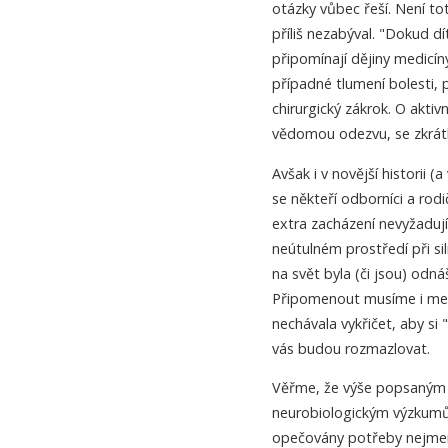
otázky vůbec řeší. Není to
příliš nezabýval. "Dokud d
připomínají dějiny medicíny,
případné tlumení bolesti,
chirurgický zákrok. O akti
vědomou odezvu, se zkrát
Avšak i v novější historii 
se někteří odborníci a rodič
extra zacházení nevyžadují.
neútulném prostředí při 
na svět byla (či jsou) od
Připomenout musíme i met
nechávala vykřičet, aby si "
vás budou rozmazlovat.
Věřme, že výše popsaným 
neurobiologickým výzkumům
opečovány potřeby nejmenš