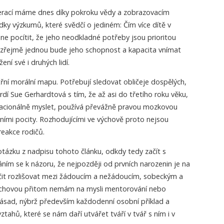
nerací máme dnes díky pokroku vědy a zobrazovacím
ky výzkumů, které svědčí o jediném: Čím více dítě v
ane pocítit, že jeho neodkladné potřeby jsou prioritou
í zřejmě jednou bude jeho schopnost a kapacita vnímat
ní své i druhých lidí.
třní morální mapu. Potřebují sledovat obličeje dospělých,
tvrdí Sue Gerhardtová s tím, že až asi do třetího roku věku,
 racionálně myslet, používá převážně pravou mozkovou
ními pocity. Rozhodujícími ve výchově proto nejsou
reakce rodičů.
tázku z nadpisu tohoto článku, odkdy tedy začít s
ním se k názoru, že nejpozději od prvních narozenin je na
učit rozlišovat mezi žádoucím a nežádoucím, sobeckým a
chovou přitom nemám na mysli mentorování nebo
zásad, nýbrž především každodenní osobní příklad a
ztahů, které se nám daří utvářet tváří v tvář s ním i v