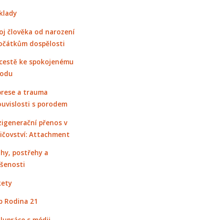
klady
oj člověka od narození
očátkům dospělosti
cestě ke spokojenému
rodu
rese a trauma
ouvislosti s porodem
igenerační přenos v
ičovství: Attachment
hy, postřehy a
šenosti
ety
 Rodina 21
lupráce s médii