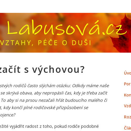
začít s výchovou?
Úvo
Por
rstvých rodičů často slýchám otázku: Odkdy máme naše
se skrývá obava, aby nepropásli čas, kdy je třeba začít
Kon
 To aby si na prsou nezačali hřát budoucího malého či
Vzd
t, kdy končí plné rodičovské přizpůsobení se
ojence?
Roz
ežité vyjádřit radost z toho, pokud rodiče podobné
Člá