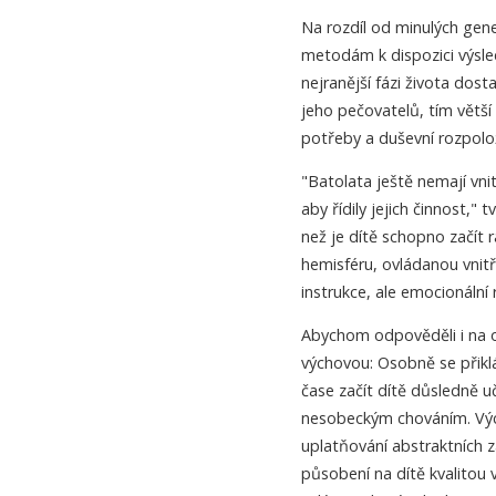
Na rozdíl od minulých ge
metodám k dispozici výsled
nejranější fázi života dost
jeho pečovatelů, tím větš
potřeby a duševní rozpolože
"Batolata ještě nemají vni
aby řídily jejich činnost," 
než je dítě schopno začít
hemisféru, ovládanou vnitř
instrukce, ale emocionální 
Abychom odpověděli i na o
výchovou: Osobně se přiklá
čase začít dítě důsledně 
nesobeckým chováním. Vý
uplatňování abstraktních 
působení na dítě kvalitou v