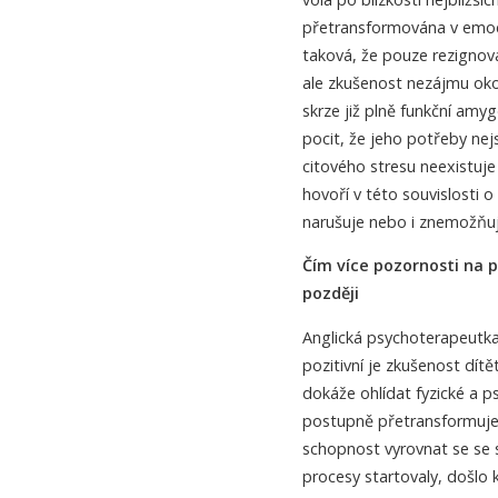
přetransformována v emocio
taková, že pouze rezignov
ale zkušenost nezájmu oko
skrze již plně funkční am
pocit, že jeho potřeby nejs
citového stresu neexistuje
hovoří v této souvislosti 
narušuje nebo i znemožňuj
Čím více pozornosti na 
později
Anglická psychoterapeutka 
pozitivní je zkušenost dítě
dokáže ohlídat fyzické a ps
postupně přetransformuje 
schopnost vyrovnat se se 
procesy startovaly, došlo 