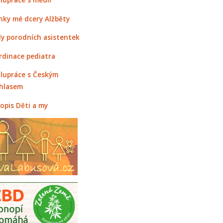
nky mé dcery Alžběty
y porodních asistentek
rdinace pediatra
lupráce s Českým
hlasem
opis Děti a my