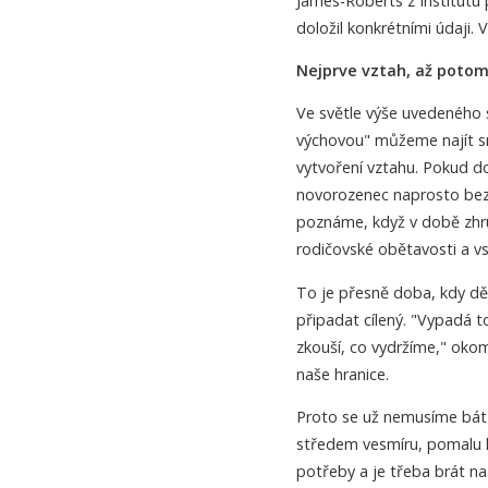
James-Roberts z Institutu 
doložil konkrétními údaji.
Nejprve vztah, až poto
Ve světle výše uvedeného 
výchovou" můžeme najít s
vytvoření vztahu. Pokud d
novorozenec naprosto bezm
poznáme, když v době zhru
rodičovské obětavosti a vst
To je přesně doba, kdy d
připadat cílený. "Vypadá to
zkouší, co vydržíme," okom
naše hranice.
Proto se už nemusíme bát 
středem vesmíru, pomalu kon
potřeby a je třeba brát n