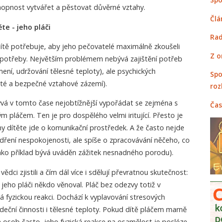
chopnost vytvářet a pěstovat důvěrné vztahy.
Člá
te - jeho pláči
Rad
dítě potřebuje, aby jeho pečovatelé maximálně zkoušeli
Z o
o potřeby. Největším problémem nebývá zajištění potřeb
mení, udržování tělesné teploty), ale psychických
Spo
sté a bezpečné vztahové zázemí).
roz
bývá v tomto čase nejobtížnější vypořádat se zejména s
Čas
m pláčem. Ten je pro dospělého velmi iritující. Přesto je
ny dítěte jde o komunikační prostředek. A že často nejde
jádření nespokojenosti, ale spíše o zpracovávání něčeho, co
ako příklad bývá uváděn zážitek nesnadného porodu).
ci zjistili a čím dál více i sdělují převratnou skutečnost:
jeho pláči někdo věnoval. Pláč bez odezvy totiž v
 fyzickou reakci. Dochází k vyplavování stresových
eční činnosti i tělesné teploty. Pokud dítě pláčem marně
ch osob často, jeho fyzická reakce na osamělost je posléze