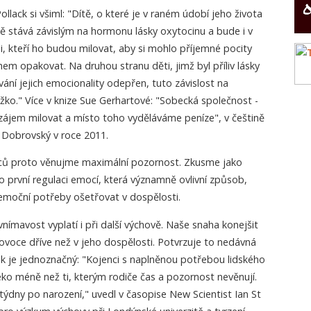
lack si všiml: "Dítě, o které je v raném údobí jeho života
ě stává závislým na hormonu lásky oxytocinu a bude i v
i, kteří ho budou milovat, aby si mohlo příjemné pocity
em opakovat. Na druhou stranu děti, jimž byl příliv lásky
ání jejich emocionality odepřen, tuto závislost na
žko." Více v knize Sue Gerhartové: "Sobecká společnost -
zájem milovat a místo toho vyděláváme peníze", v češtině
a Dobrovský v roce 2011.
nců proto věnujme maximální pozornost. Zkusme jako
 o první regulaci emocí, která významně ovlivní způsob,
emoční potřeby ošetřovat v dospělosti.
ímavost vyplatí i při další výchově. Naše snaha konejšit
ovoce dříve než v jeho dospělosti. Potvrzuje to nedávná
edek je jednoznačný: "Kojenci s naplněnou potřebou lidského
eko méně než ti, kterým rodiče čas a pozornost nevěnují.
 týdny po narození," uvedl v časopise New Scientist Ian St