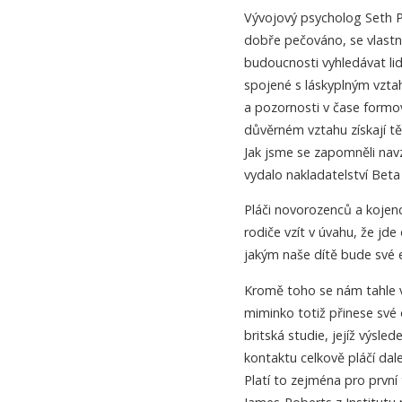
Vývojový psycholog Seth Pol
dobře pečováno, se vlastn
budoucnosti vyhledávat lid
spojené s láskyplným vztah
a pozornosti v čase formov
důvěrném vztahu získají tě
Jak jsme se zapomněli nav
vydalo nakladatelství Bet
Pláči novorozenců a koje
rodiče vzít v úvahu, že jde
jakým naše dítě bude své 
Kromě toho se nám tahle vn
miminko totiž přinese své 
britská studie, jejíž výsl
kontaktu celkově pláčí dal
Platí to zejména pro první