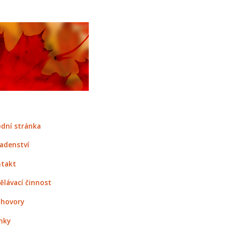
dní stránka
adenství
takt
ělávací činnost
hovory
nky