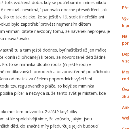
tiž tolik vzdálená doba, kdy se potřebami miminek nikdo
Pře
ítě nemluví - nevnímá," panovalo obecné přesvědčení. Jak
 šlo to tak daleko, že se ještě v 19. století neřešilo ani
Výv
 pokud bylo zapotřebí provést nejmenším dětem
k p
vním vnímání dítěte navzdory tomu, že navenek neprojevuje
Na 
ka neuvažovalo.
po
(a vlastně tu a tam ještě dodnes, byť naštěstí už jen málo)
Dep
e klonili (či přiklánějí) k teorii, že novorozené děti žádné
v s
 Proto se miminka dlouho rodila (či ještě rodí) v
silně medikovaných porodech a bezprostředně po příchodu
Mez
rod
nášena od matek za účelem poporodních vyšetření.
odu tzv. regulovaného pláče, to když se miminka
Úva
posílila plíce" a nezvykla si, že tento svět je místem, kde
zku
Ank
okolnostem odzvonilo. Zvláště když díky
Web
 stále spolehlivěji víme, že způsob, jakým jsou
ích dětí, do značné míry předurčuje jejich budoucí
Spo