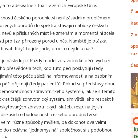
 a to adekvátně situaci v zemích Evropské Unie.
Člá
ucnosti českého porodnictví není zásadním problémem
Rad
rozených porodů do spektra stávající nabídky českých
ž nevůle příslušných míst ke změnám a momentální zcela
Z o
ti pro tzv. přirozený porod u nás. Namístě je otázka,
Spo
hovat: Když to jde jinde, proč to nejde u nás?
roz
je následující: Každý model zdravotnické péče vychází
Čas
ího přesvědčení těch, kdo tuto péči poskytují (tedy
jímání této péče záleží na informovanosti a na osobním
 péči přijímají (tedy pacientů). Pokud se představy obou
a demokratičnosti zdravotnického systému, jak se s těmito
ratičtější zdravotnický systém, tím větší jeho respekt k
skytovaných zdravotnických služeb, resp. na jejich
 diskusích o budoucnosti českého porodnictví se
 velmi různé způsoby myšlení, ba dokonce dva velmi
še do nedávna "jednomyslná" společnost si s podobnou
rady.