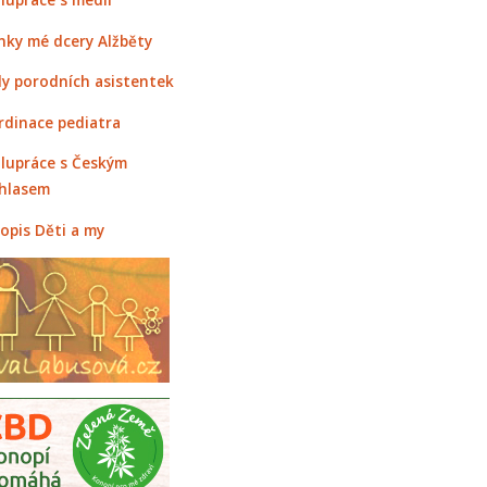
nky mé dcery Alžběty
y porodních asistentek
rdinace pediatra
lupráce s Českým
hlasem
opis Děti a my