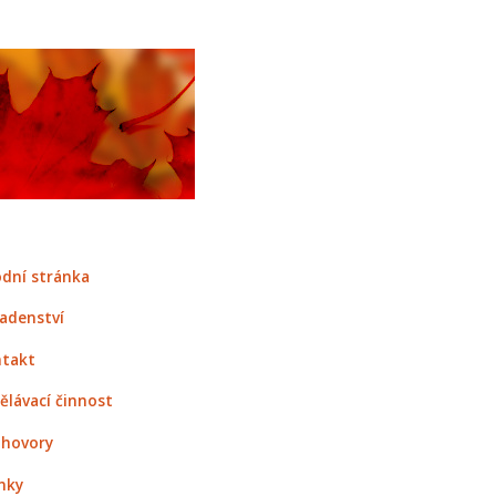
dní stránka
adenství
takt
ělávací činnost
hovory
nky