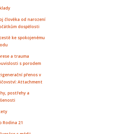
klady
oj člověka od narození
očátkům dospělosti
cestě ke spokojenému
rodu
rese a trauma
ouvislosti s porodem
igenerační přenos v
ičovství: Attachment
hy, postřehy a
šenosti
ety
 Rodina 21
lupráce s médii