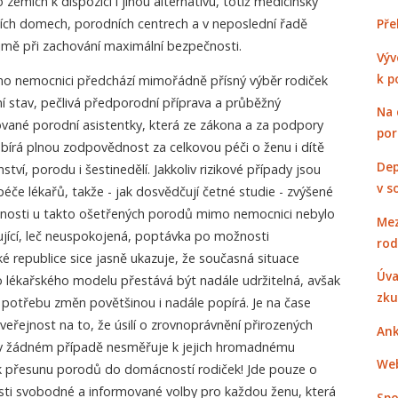
 zemích k dispozici i jinou alternativu, totiž medicínsky
ích domech, porodních centrech a v neposlední řadě
Pře
mě při zachování maximální bezpečnosti.
Výv
k p
 nemocnici předchází mimořádně přísný výběr rodiček
tní stav, pečlivá předporodní příprava a průběžný
Na 
ikované porodní asistentky, která ze zákona a za podpory
po
bírá plnou zodpovědnost za celkovou péči o ženu i dítě
Dep
ví, porodu i šestinedělí. Jakkoliv rizikové případy jsou
v s
če lékařů, takže - jak dosvědčují četné studie - zvýšené
tnosti u takto ošetřených porodů mimo nemocnici nebylo
Mez
ující, leč neuspokojená, poptávka po možnosti
rod
 republice sice jasně ukazuje, že současná situace
Úva
o lékařského modelu přestává být nadále udržitelná, avšak
zku
 potřebu změn povětšinou i nadále popírá. Je na čase
eřejnost na to, že úsilí o zrovnoprávnění přirozených
Ank
 v žádném případě nesměřuje k jejich hromadnému
Web
 k přesunu porodů do domácností rodiček! Jde pouze o
ti svobodné a informované volby pro každou ženu, která
Spo