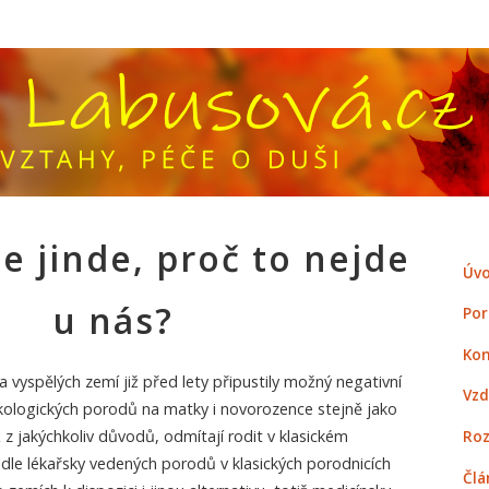
de jinde, proč to nejde
Úvo
u nás?
Por
Kon
vyspělých zemí již před lety připustily možný negativní
Vzd
kologických porodů na matky i novorozence stejně jako
Roz
ž z jakýchkoliv důvodů, odmítají rodit v klasickém
dle lékařsky vedených porodů v klasických porodnicích
Člá