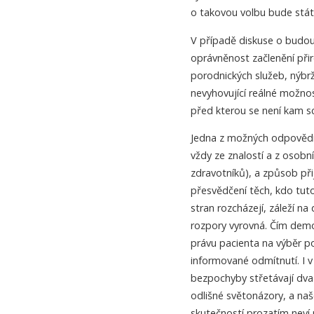
o takovou volbu bude stát,
V případě diskuse o budo
oprávněnost začlenění při
porodnických služeb, nýbr
nevyhovující reálné možnos
před kterou se není kam sc
Jedna z možných odpovědí 
vždy ze znalostí a z osobn
zdravotníků), a způsob při
přesvědčení těch, kdo tuto
stran rozcházejí, záleží n
rozpory vyrovná. Čím demok
právu pacienta na výběr po
informované odmítnutí. I v
bezpochyby střetávají dva
odlišné světonázory, a na
skutečností prozatím neví 