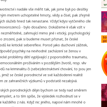
votnictví i nadále vše měřit tak, jak jsme byli po desítky
anným metrem uchopitelné hmoty, vědy a čísel, pak zřejmě
ých služeb hned tak nenastane. Vždyť kdysi vytčeného cíle
 novorozenců - bylo dosaženo. Dokážeme-li však vzít v
nezměřitelné, zahrnující mimo jiné i etický, psychologický
ého zrození, pak si budeme muset přiznat, že české
ů ke kritické sebereflexi. Porod jako duchovní zážitek,
dpověď psychiky na nevhodné zacházení se ženou v
hické problémy dětí vyplývající z poporodního traumatu,
emocionálním prožíváním v pozdějším životě, resp. vliv
 na kriminalitu či (sebe)destruktivní chování, to jsou jen
 jimiž se české porodnictví ve své každodenní realitě
m ze zahraničních výzkumů v podstatě nezabývá.
eských porodnických dějin bychom se tedy nad směrem
amyslet, a to tím spíše, že výsledek rozhodnutí se v
 každého z nás. Když nic jiného, napoví nám mnohé o