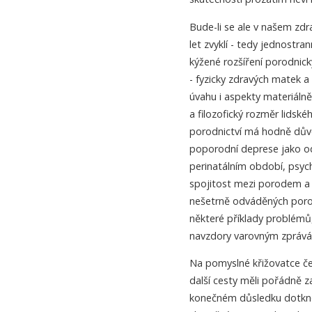
Bude-li se ale v našem zdra
let zvyklí - tedy jednostr
kýžené rozšíření porodnick
- fyzicky zdravých matek a
úvahu i aspekty materiálně 
a filozofický rozměr lidsk
porodnictví má hodně důvod
poporodní deprese jako o
perinatálním období, psyc
spojitost mezi porodem a 
nešetrně odváděných porodů
některé příklady problémů,
navzdory varovným zprává
Na pomyslné křižovatce č
další cesty měli pořádně z
konečném důsledku dotkne