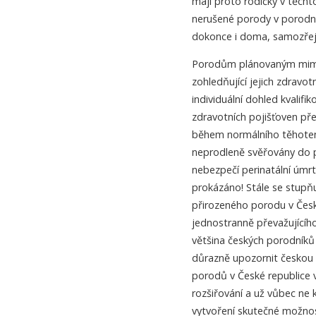
mají proto rodičky v těchto
nerušené porody v porodn
dokonce i doma, samozřej
Porodům plánovaným mimo
zohledňující jejich zdravo
individuální dohled kvalif
zdravotních pojišťoven pře
během normálního těhotenst
neprodleně svěřovány do pé
nebezpečí perinatální úmr
prokázáno! Stále se stupň
přirozeného porodu v České
jednostranně převažujícíh
většina českých porodníků
důrazně upozornit českou v
porodů v České republice
rozšiřování a už vůbec ne
vytvoření skutečné možnos