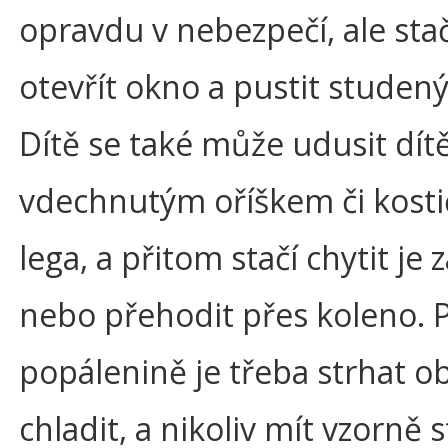
opravdu v nebezpečí, ale stač
otevřít okno a pustit studen
Dítě se také může udusit dít
vdechnutým oříškem či kost
lega, a přitom stačí chytit je
nebo přehodit přes koleno. P
popálenině je třeba strhat ob
chladit, a nikoliv mít vzorně s