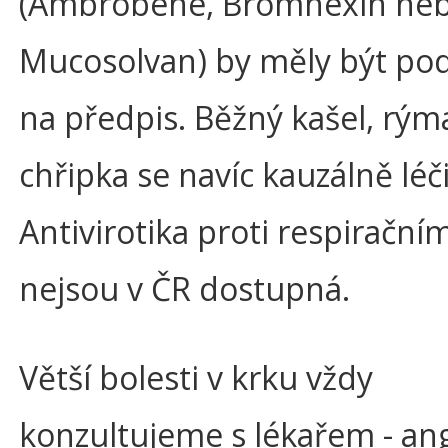
(Ambrobene, Bromhexin ne
Mucosolvan) by měly být po
na předpis. Běžný kašel, rýma
chřipka se navíc kauzálně léči
Antivirotika proti respirační
nejsou v ČR dostupná.
Větší bolesti v krku vždy
konzultujeme s lékařem - ang