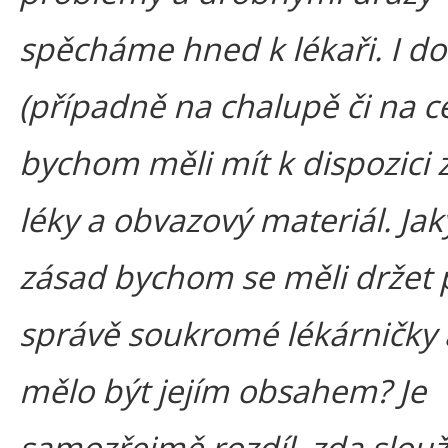
spěcháme hned k lékaři. I d
(případně na chalupě či na c
bychom měli mít k dispozici 
léky a obvazový materiál. Ja
zásad bychom se měli držet 
správě soukromé lékárničky 
mělo být jejím obsahem? Je
samozřejmě rozdíl, zda slouž