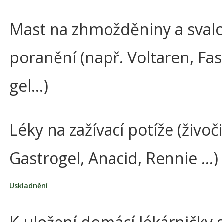
Mast na zhmožděniny a sval
poranění (např. Voltaren, Fa
gel…)
Léky na zažívací potíže (živoč
Gastrogel, Anacid, Rennie …)
Uskladnění
K uložení domácí lékárničky 