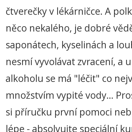
čtverečky v lékárničce. A polk
něco nekalého, je dobré vědět
saponátech, kyselinách a lou
nesmí vyvolávat zvracení, a u
alkoholu se má "léčit" co nej
množstvím vypité vody… Pro
si příručku první pomoci neb
lépe - absolvujte speciální ku