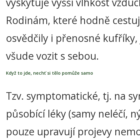
vyskytuje vyšší vlhkost vzduc
Rodinám, které hodně cestuj
osvědčily i přenosné kufříky, 
všude vozit s sebou.
Když to jde, nechť si tělo pomůže samo
Tzv. symptomatické, tj. na 
působící léky (samy neléčí, n
pouze upravují projevy nemo