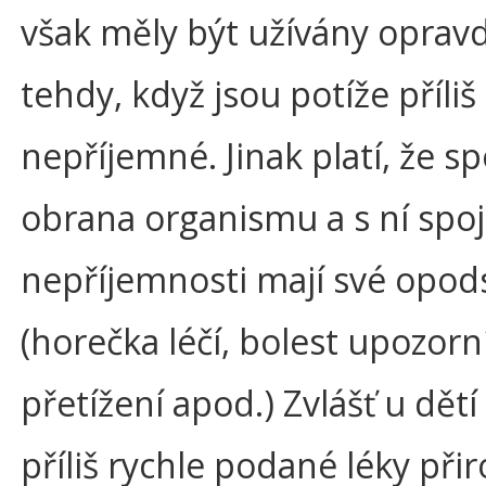
však měly být užívány oprav
tehdy, když jsou potíže příliš
nepříjemné. Jinak platí, že s
obrana organismu a s ní spo
nepříjemnosti mají své opod
(horečka léčí, bolest upozorn
přetížení apod.) Zvlášť u dě
příliš rychle podané léky při