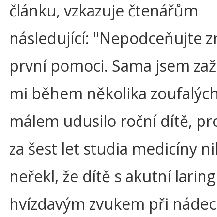
článku, vzkazuje čtenářům
následující: "Nepodceňujte z
první pomoci. Sama jsem zaži
mi během několika zoufalýc
málem udusilo roční dítě, pr
za šest let studia medicíny n
neřekl, že dítě s akutní laring
hvízdavým zvukem při nádec