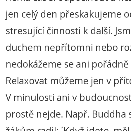
jen celý den přeskakujeme o
stresující činnosti k další. Jsm
duchem nepřítomni nebo roz
nedokážeme se ani pořádně u
Relaxovat můžeme jen v přít
V minulosti ani v budoucnost
prostě nejde. Např. Buddha
žákům radil: ´Když jdete, měl