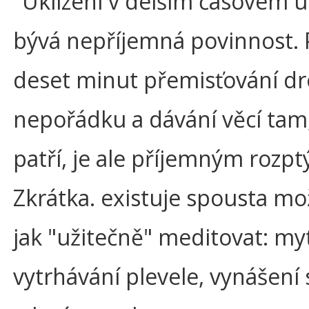
"Uklízení v delším časovém 
bývá nepříjemná povinnost. 
deset minut přemisťování d
nepořádku a dávání věcí tam
patří, je ale příjemným rozpt
Zkrátka. existuje spousta mo
jak "užitečně" meditovat: myt
vytrhávání plevele, vynášení 