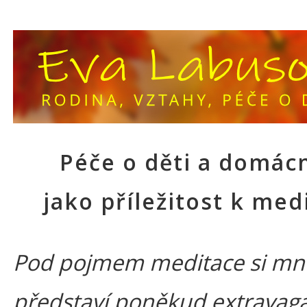
Péče o děti a domác
jako příležitost k med
Pod pojmem meditace si mno
představí poněkud extravag