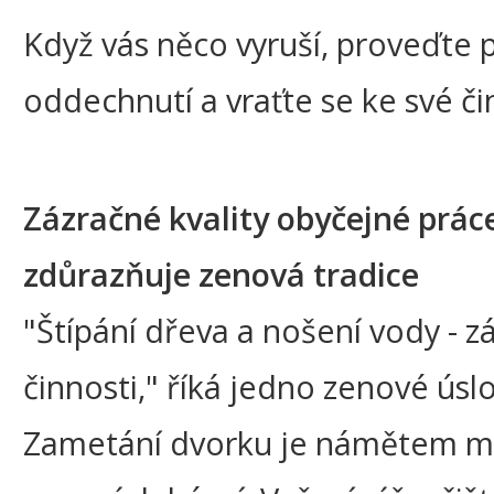
Když vás něco vyruší, proveďte 
oddechnutí a vraťte se ke své či
Zázračné kvality obyčejné prác
zdůrazňuje zenová tradice
"Štípání dřeva a nošení vody - z
činnosti," říká jedno zenové úslo
Zametání dvorku je námětem 