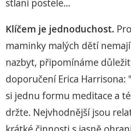
stlaní postele…
Klíčem je jednoduchost.
Pro
maminky malých dětí nemají
nazbyt, připomínáme důleži
doporučení Erica Harrisona: 
si jednu formu meditace a té
držte. Nejvhodnější jsou rela
krátké činnosti s jasně ohra