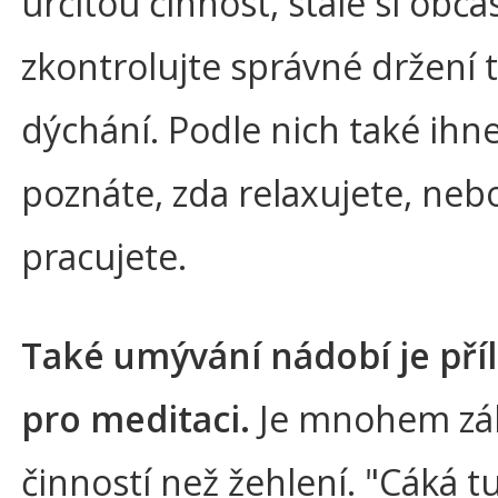
určitou činnost, stále si obča
zkontrolujte správné držení t
dýchání. Podle nich také ihn
poznáte, zda relaxujete, neb
pracujete.
Také umývání nádobí je příl
pro meditaci.
Je mnohem záb
činností než žehlení. "Cáká t