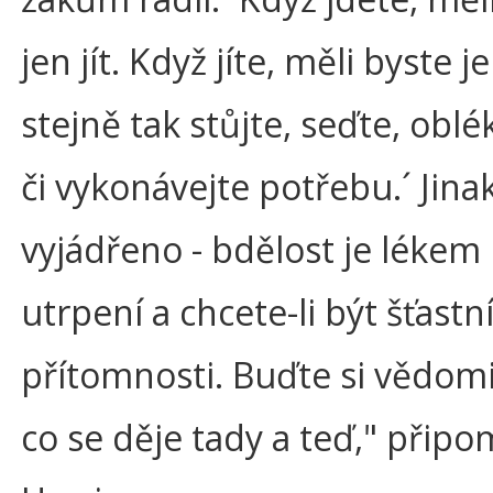
jen jít. Když jíte, měli byste je
stejně tak stůjte, seďte, oblé
či vykonávejte potřebu.´ Jina
vyjádřeno - bdělost je lékem
utrpení a chcete-li být šťastní,
přítomnosti. Buďte si vědomi
co se děje tady a teď," připo