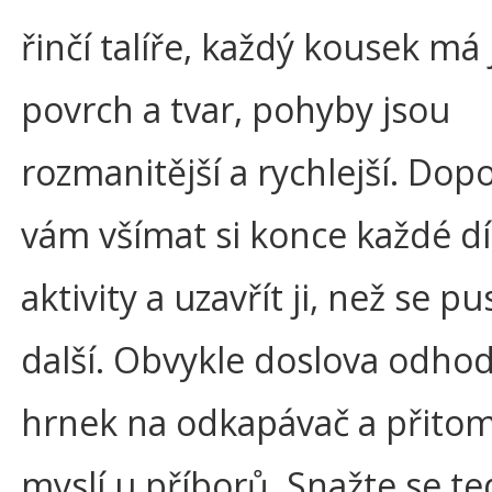
řinčí talíře, každý kousek má 
povrch a tvar, pohyby jsou
rozmanitější a rychlejší. Dop
vám všímat si konce každé dí
aktivity a uzavřít ji, než se pu
další. Obvykle doslova odho
hrnek na odkapávač a přitom
myslí u příborů. Snažte se te