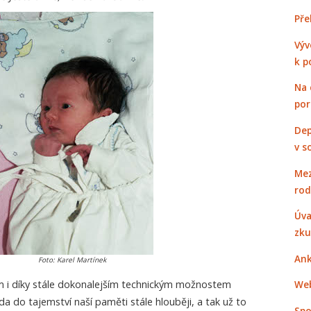
Pře
Výv
k p
Na 
po
Dep
v s
Mez
rod
Úva
zku
Ank
Foto: Karel Martínek
Web
 i díky stále dokonalejším technickým možnostem
a do tajemství naší paměti stále hlouběji, a tak už to
Spo