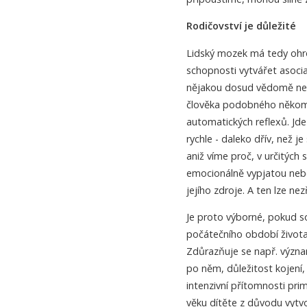
Rodičovství je důležité
Lidský mozek má tedy ohr
schopnosti vytvářet asoc
nějakou dosud vědomě nezpr
člověka podobného někomu 
automatických reflexů. Jde 
rychle - daleko dřív, než 
aniž víme proč, v určitých
emocionálně vypjatou nebo
jejího zdroje. A ten lze ne
Je proto výborné, pokud s
počátečního období života 
Zdůrazňuje se např. význa
po něm, důležitost kojení,
intenzivní přítomnosti pri
věku dítěte z důvodu vytvoř