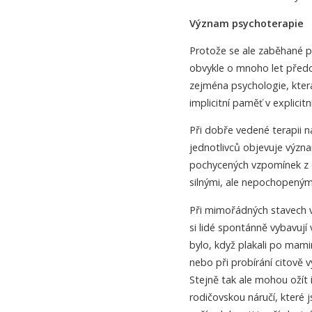
Význam psychoterapie
Protože se ale zaběhané 
obvykle o mnoho let předc
zejména psychologie, kte
implicitní paměť v explicitní
Při dobře vedené terapii n
jednotlivců objevuje význa
pochycených vzpomínek z d
silnými, ale nepochopený
Při mimořádných stavech v
si lidé spontánně vybavují v
bylo, když plakali po mamin
nebo při probírání citově 
Stejně tak ale mohou ožít 
rodičovskou náručí, které