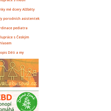
nky mé dcery Alžběty
y porodních asistentek
rdinace pediatra
lupráce s Českým
hlasem
opis Děti a my