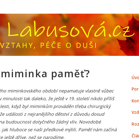
 miminka paměť?
Úvo
Por
 svého miminkovského období nepamatuje vlastně vůbec
 minulosti tak daleko, že ještě v 19. století nikdo příliš
Kon
olesti, když byl miminkům prováděn třeba chirurgický
Vzd
 že události z nejranějšího dětství z důvodu dosud
 na budoucnost dotyčného žádný vliv. Novodobé
Roz
 jak hluboce se naši předkové mýlili. Paměť nám začíná
Člá
e ještě dříve, než se narodíme.