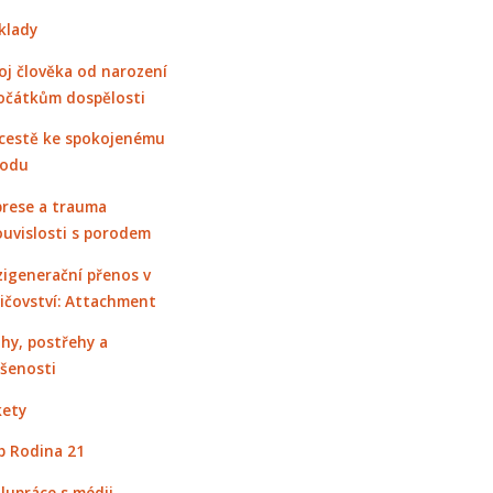
klady
oj člověka od narození
očátkům dospělosti
cestě ke spokojenému
rodu
rese a trauma
ouvislosti s porodem
igenerační přenos v
ičovství: Attachment
hy, postřehy a
šenosti
ety
 Rodina 21
lupráce s médii