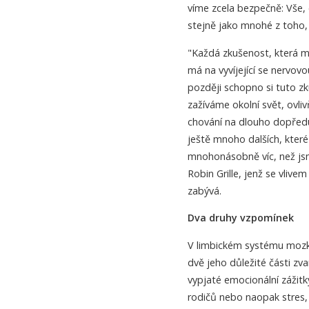
víme zcela bezpečně: Vše,
stejně jako mnohé z toho, 
"Každá zkušenost, která m
má na vyvíjející se nervovo
později schopno si tuto z
zažíváme okolní svět, ovliv
chování na dlouho dopředu.
ještě mnoho dalších, kter
mnohonásobně víc, než jsm
Robin Grille, jenž se vliv
zabývá.
Dva druhy vzpomínek
V limbickém systému mozku
dvě jeho důležité části 
vypjaté emocionální zážitky
rodičů nebo naopak stres,