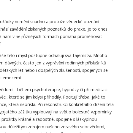
pořádky nemění snadno a protože vědecké poznání
hází zavádění získaných poznatků do praxe, je to dnes
rá nám v nejrůznějších formách pomáhá proměňovat
.
aše tělo i mysl postupně odhalují svá tajemství. Mnoho
m dávných, často jen z vyprávění rodinných příslušníků
ětských let nebo i dospělých zkušeností, spojených se
mi emocemi.
ědomí - během psychoterapie, hypnózy či při meditaci -
ěci, které se jim kdysi přihodily. Pociťují třeba, jaké to
ce, která nepřišla. Při rekonstrukci konkrétního držení těla
vypjatého zážitku vyplouvají na světlo bolestné vzpomínky.
i prožitky krásné a radostné, spojené s láskyplnou
 jsou důležitým zdrojem našeho zdravého sebevědomí,