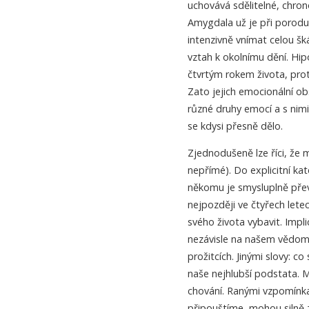
uchovává sdělitelné, chron
Amygdala už je při porodu
intenzivně vnímat celou šk
vztah k okolnímu dění. Hi
čtvrtým rokem života, pro
Zato jejich emocionální o
různé druhy emocí a s nimi
se kdysi přesně dělo.
Zjednodušeně lze říci, že 
nepřímé). Do explicitní kat
někomu je smysluplně pře
nejpozději ve čtyřech lete
svého života vybavit. Impl
nezávisle na našem vědomí,
prožitcích. Jinými slovy: c
naše nejhlubší podstata. M
chování. Ranými vzpomínkam
připouštíme, mohou silně 