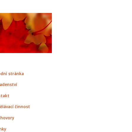
dní stránka
adenství
takt
ělávací činnost
hovory
nky