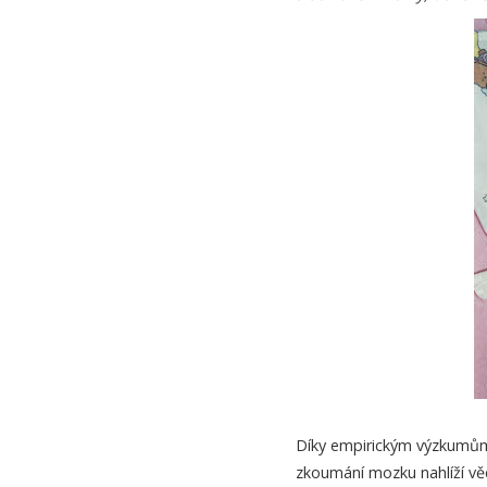
Díky empirickým výzkumům
zkoumání mozku nahlíží věd