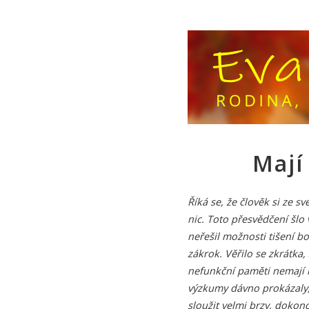
Mají
Říká se, že člověk si ze
nic. Toto přesvědčení šlo v
neřešil možnosti tišení b
zákrok. Věřilo se zkrátka,
nefunkční paměti nemají
výzkumy dávno prokázaly,
sloužit velmi brzy, dokonc