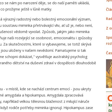
 co se nám po narození děje, se do naší paměti ukládá,
co prožijme ještě v lůně matky.
Člá
Rad
á výrazný radostný nebo bolestný emocionální význam,
u soustavu miminka přetrvávající vliv, ať už je, nebo není,
Z o
kušenost vědomě vyvolat. Způsob, jakým jako miminka
Spo
ňuje naši rozvíjející se osobnost, emocionalitu i způsoby
roz
 Za skutečnostmi, které si vybavujeme, se totiž skrývá
é jsou uloženy v našem nevědomí. Pamatujeme si tak
Čas
e schopni dokázat," vysvětluje australský psycholog
em raného dětství na duševní zdraví v dospělosti dlouhodobě
 - v místě, kde se nachází centrum emocí - jsou ukryty
zvané amygdala a hipokampus. Amygdala zpracovává
, například velkou tělesnou blaženost z milující náruče
 když rodiče potřeby miminka ignorují. Hipokampus zase