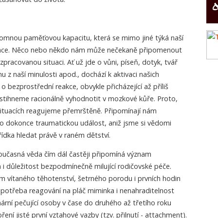
omnou paměťovou kapacitu, která se mimo jiné týká naší
iace. Něco nebo někdo nám může nečekaně připomenout
acovanou situaci. Ať už jde o vůni, píseň, dotyk, tvář
z naší minulosti apod., dochází k aktivaci našich
o bezprostřední reakce, obvykle přicházející až příliš
je stihneme racionálně vyhodnotit v mozkové kůře. Proto,
 situacích reagujeme přemrštěně. Připomínají nám
 dokonce traumatickou událost, aniž jsme si vědomi
zřídka hledat právě v raném dětství.
oučasná věda čím dál častěji připomíná význam
i důležitost bezpodmínečně milující rodičovské péče.
m vítaného těhotenství, šetrného porodu i prvních hodin
 potřeba reagování na pláč miminka i nenahraditelnost
mární pečující osoby v čase do druhého až třetího roku
ení jisté první vztahové vazby (tzv. přilnutí - attachment).