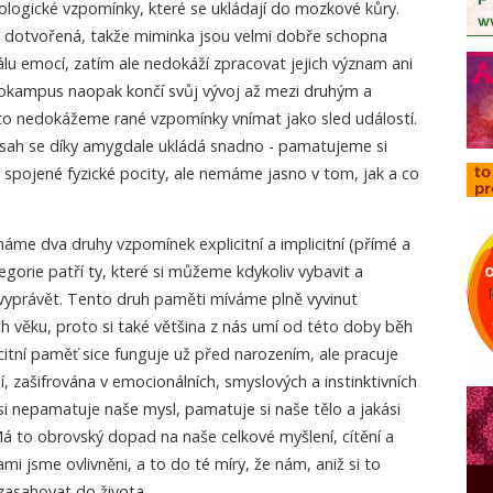
ologické vzpomínky, které se ukládají do mozkové kůry.
 dotvořená, takže miminka jsou velmi dobře schopna
álu emocí, zatím ale nedokáží zpracovat jejich význam ani
pokampus naopak končí svůj vývoj až mezi druhým a
to nedokážeme rané vzpomínky vnímat jako sled událostí.
bsah se díky amygdale ukládá snadno - pamatujeme si
 spojené fyzické pocity, ale nemáme jasno v tom, jak a co
máme dva druhy vzpomínek explicitní a implicitní (přímé a
egorie patří ty, které si můžeme kdykoliv vybavit a
vyprávět. Tento druh paměti míváme plně vyvinut
ch věku, proto si také většina z nás umí od této doby běh
icitní paměť sice funguje už před narozením, ale pracuje
 zašifrována v emocionálních, smyslových a instinktivních
o si nepamatuje naše mysl, pamatuje si naše tělo a jakási
á to obrovský dopad na naše celkové myšlení, cítění a
i jsme ovlivněni, a to do té míry, že nám, aniž si to
zasahovat do života.