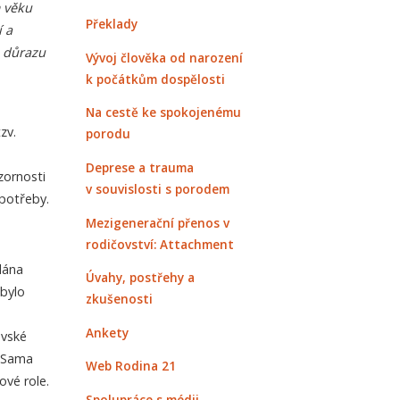
m věku
Překlady
í a
 důrazu
Vývoj člověka od narození
k počátkům dospělosti
Na cestě ke spokojenému
zv.
porodu
Deprese a trauma
zornosti
v souvislosti s porodem
 potřeby.
Mezigenerační přenos v
rodičovství: Attachment
dána
Úvahy, postřehy a
 bylo
zkušenosti
Ankety
ovské
. Sama
Web Rodina 21
vé role.
Spolupráce s médii