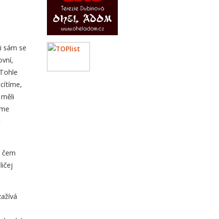
ii sám se
ovní,
 Tohle
cítíme,
 měli
sme
t
o čem
ičej
zažívá