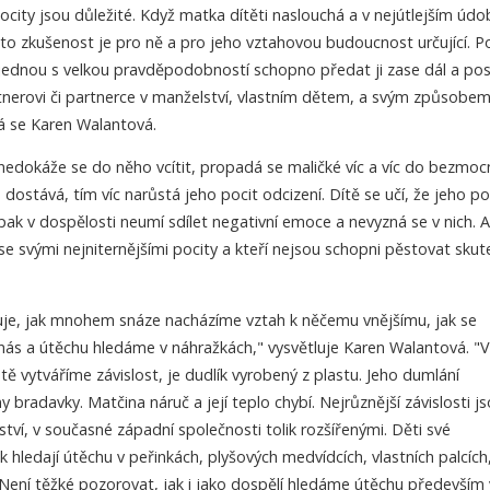
ocity jsou důležité. Když matka dítěti naslouchá a v nejútlejším údob
 Tato zkušenost je pro ně a pro jeho vztahovou budoucnost určující. 
jednou s velkou pravděpodobností schopno předat ji zase dál a po
rtnerovi či partnerce v manželství, vlastním dětem, a svým způsobe
á se Karen Walantová.
edokáže se do něho vcítit, propadá se maličké víc a víc do bezmoc
ostává, tím víc narůstá jeho pocit odcizení. Dítě se učí, že jeho p
ak v dospělosti neumí sdílet negativní emoce a nevyzná se v nich. 
í se svými nejniternějšími pocity a kteří nejsou schopni pěstovat sku
ruje, jak mnohem snáze nacházíme vztah k něčemu vnějšímu, jak se
 nás a útěchu hledáme v náhražkách," vysvětluje Karen Walantová. "
votě vytváříme závislost, je dudlík vyrobený z plastu. Jeho dumlání
bradavky. Matčina náruč a její teplo chybí. Nejrůznější závislosti j
í, v současné západní společnosti tolik rozšířenými. Děti své
 hledají útěchu v peřinkách, plyšových medvídcích, vlastních palcích
 Není těžké pozorovat, jak i jako dospělí hledáme útěchu především 