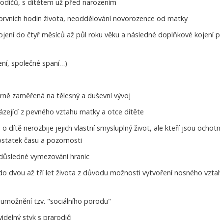
rodičů, s dítětem už před narozením
i prvních hodin života, neoddělování novorozence od matky
 kojení do čtyř měsíců až půl roku věku a následné doplňkové kojení 
ení, společné spaní…)
rně zaměřená na tělesný a duševní vývoj
ázející z pevného vztahu matky a otce dítěte
o dítě nerozbije jejich vlastní smysluplný život, ale kteří jsou ochotn
ostatek času a pozornosti
 důsledné vymezování hranic
do dvou až tří let života z důvodu možnosti vytvoření nosného vzta
umožnění tzv. "sociálního porodu"
videlný styk s prarodiči