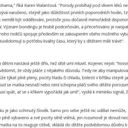
hama," říká Karen Walantová. "Porody probíhají pod vlivem léků n
ývá narušeno, stejně jako důležitost prvních poporodních hodin, tz
 neměli být oddělováni, protože jsou dočasně mimořádně disponov
í. Význam bondingu je hrubě podceňován, a přeceňováno je naopak
 mnoho rodičů spojuje především se zakoupením všeho možného vyba
euvědomují si potřebu kvality času, který by s dítětem měli trávit".
dětmi nastává ještě dřív, než dítě umí mluvit. Kojenec nejvíc "hovoř
 uvědomit, že vždy pláče z nějakého důvodu. Tedy ne aby manipulova
e týkat plné pleny, pocity hladu či chladu, bolesti v bříšku stejně j
ud se matka nesnaží nebo není schopna pláči svého dítěte porozum
sí spát, ať se s křikem vypořádá jak umí!", vysílá k miminku signál, 
ku je jako ochrnutý člověk. Samo pro sebe ještě nic udělat nemůže,
e plně vybaveno a své pocity silně vnímá, jen rozumově je dosud n
matka na to reaguje citlivě, vkládá do dítěte podvědomou důvěru k