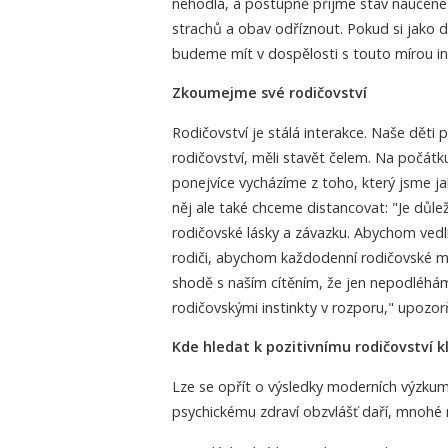
nehodlá, a postupně přijme stav naučené 
strachů a obav odříznout. Pokud si jako d
budeme mít v dospělosti s touto mírou i
Zkoumejme své rodičovství
Rodičovství je stálá interakce. Naše děti 
rodičovství, měli stavět čelem. Na počá
ponejvíce vycházíme z toho, který jsme j
něj ale také chceme distancovat: "Je důl
rodičovské lásky a závazku. Abychom vedl
rodiči, abychom každodenní rodičovské mo
shodě s naším cítěním, že jen nepodléhám
rodičovskými instinkty v rozporu," upozo
Kde hledat k pozitivnímu rodičovství kl
Lze se opřít o výsledky moderních výzkumů,
psychickému zdraví obzvlášť daří, mnohé n