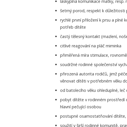
láskyplná komunikace matky, resp. 
šetrný porod, respekt k důležitost
rychlé první přiložení k prsu a plné
potřeb dítěte
častý tělesný kontakt (mazlení, noš
citlivé reagování na pláč miminka
přiměřená míra stimulace, rovnomě
soudržné rodinné společenství vych
přirozená autorita rodičů, jimž péče 
věnovat dítěti v potřebném věku d
od batolecího věku ohleduplné, leč
pobyt dítěte v rodinném prostředí 
hlavní pečující osobou
postupné osamostatňování dítěte, 
soužití v širší rodinné komunitě, pra