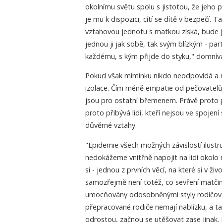
okolnímu světu spolu s jistotou, že jeho p
je mu k dispozici, cítí se dítě v bezpečí.
vztahovou jednotu s matkou získá, bude 
jednou ji jak sobě, tak svým blízkým - pa
každému, s kým přijde do styku," domnív
Pokud však miminku nikdo neodpovídá a n
izolace. Čím méně empatie od pečovatelů d
jsou pro ostatní břemenem. Právě proto p
proto přibývá lidí, kteří nejsou ve spojen
důvěrné vztahy.
"Epidemie všech možných závislostí ilust
nedokážeme vnitřně napojit na lidi okolo
si - jednou z prvních věcí, na které si v ži
samozřejmě není totéž, co sevření matčiny 
umocňovány odosobněnými styly rodičovstv
přepracované rodiče nemají nablízku, a tak
odrostou, začnou se utěšovat zase jinak.