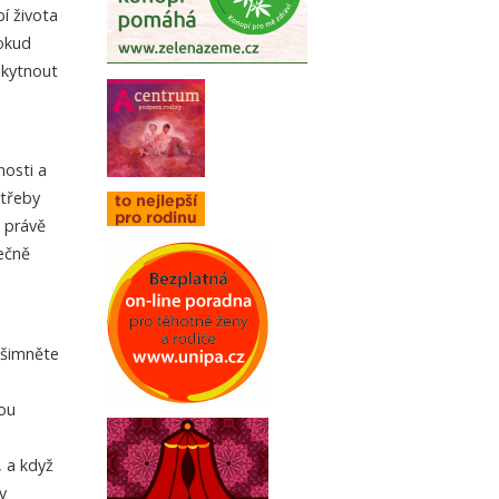
í života
Pokud
skytnout
m
nosti a
otřeby
A právě
tečně
Všimněte
sou
, a když
v