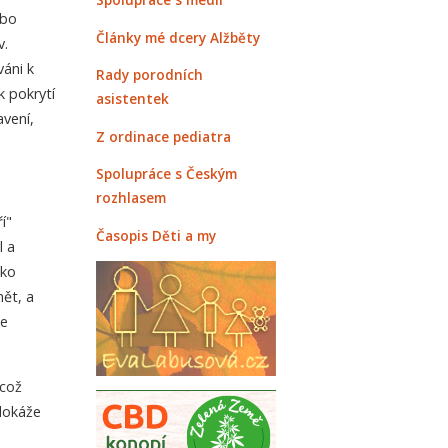
ebo
Články mé dcery Alžběty
v.
áni k
Rady porodních
 pokrytí
asistentek
vení,
Z ordinace pediatra
Spolupráce s Českým
rozhlasem
í"
Časopis Děti a my
l a
ako
ět, a
že
 což
edokáže