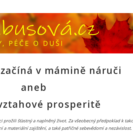
 začíná v mámině náruči
aneb
 vztahové prosperitě
mci prožili šťastný a naplněný život. Za všeobecný předpoklad k ta
 a materiální zajištění, a také patřičné sebevědomí a nezávislost.