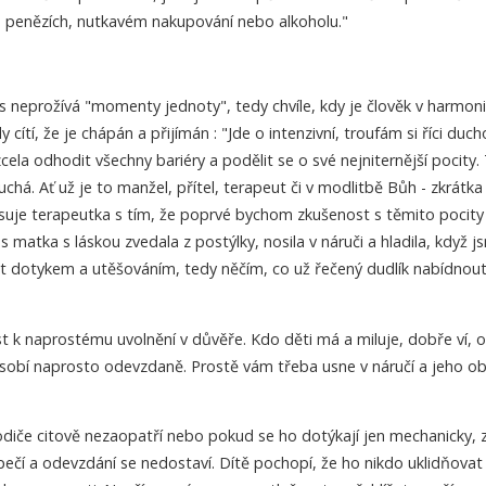
h, penězích, nutkavém nakupování nebo alkoholu."
s neprožívá "momenty jednoty", tedy chvíle, kdy je člověk v harmon
cítí, že je chápán a přijímán : "Jde o intenzivní, troufám si říci duch
zcela odhodit všechny bariéry a podělit se o své nejniternější pocity.
há. Ať už je to manžel, přítel, terapeut či v modlitbě Bůh - zkrátka 
suje terapeutka s tím, že poprvé bychom zkušenost s těmito pocity
 matka s láskou zvedala z postýlky, nosila v náruči a hladila, když j
ost dotykem a utěšováním, tedy něčím, co už řečený dudlík nabídnou
 k naprostému uvolnění v důvěře. Kdo děti má a miluje, dobře ví, 
obí naprosto odevzdaně. Prostě vám třeba usne v náručí a jeho obl
odiče citově nezaopatří nebo pokud se ho dotýkají jen mechanicky, 
pečí a odevzdání se nedostaví. Dítě pochopí, že ho nikdo uklidňovat