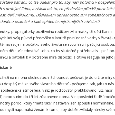
zůstává pátrání, co lze udělat pro to, aby naši potomci v dospělé
 s druhými lidmi, a získali tak to, co především přináší pocit štěst
nosti daří málokomu. Důsledkem upřednostňování soběstačnosti a
ádaného osamění a také epidemie nejrůznějších závislostí.
utky, propagátorky pozitivního rodičovství a matky tří dětí Karen
 lidí svůj původ především v labilitě první nosné vazby v životě (t
ítě navazuje na počátku svého života se svou hlavní pečující osobou,
aném dětství nedostává toho, co by skutečně potřebovaly - plné po
inku a batoleti k v potřebné míře dispozici a citlivě reaguje na jeho
získané
 záleží na mnoha okolnostech. Schopnost pečovat je do určité míry 
rou dospělý má ze svého vlastního dětství - pečujeme tak, jak i o nás
polečenská atmosféra, v níž je rodičovství praktikováno, viz. např.
í, nebo s ním do tří let zůstaneme doma. V neposlední řadě "rodič
motný porod, který "mateřské" nastavení žen spouští i hormonálně
 mysli napomáhá ženám k tomu, aby dobře zvládaly nároky své no