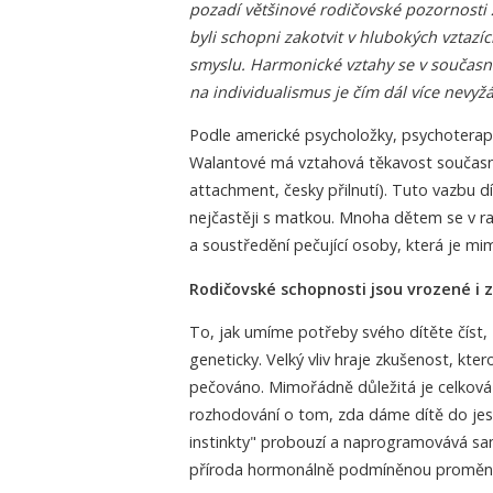
pozadí většinové rodičovské pozornosti 
byli schopni zakotvit v hlubokých vztazích
smyslu. Harmonické vztahy se v součas
na individualismus je čím dál více nevyž
Podle americké psycholožky, psychoterape
Walantové má vztahová těkavost současných
attachment, česky přilnutí). Tuto vazbu d
nejčastěji s matkou. Mnoha dětem se v r
a soustředění pečující osoby, která je mim
Rodičovské schopnosti jsou vrozené i 
To, jak umíme potřeby svého dítěte číst,
geneticky. Velký vliv hraje zkušenost, kte
pečováno. Mimořádně důležitá je celková s
rozhodování o tom, zda dáme dítě do jesl
instinkty" probouzí a naprogramovává sa
příroda hormonálně podmíněnou proměnou