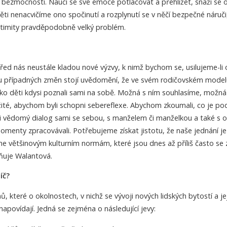
bezmocnosti. Naučí se své emoce potlačovat a přehlížet, snaží se 
ěti nenacvičíme ono spočinutí a rozplynutí se v něčí bezpečné náruči
ntimity pravděpodobně velký problém.
před nás neustále kladou nové výzvy, k nimž bychom se, usilujeme-li o
tku případných změn stojí uvědomění, že ve svém rodičovském mode
ako děti kdysi poznali sami na sobě. Možná s ním souhlasíme, možná
ežité, abychom byli schopni sebereflexe. Abychom zkoumali, co je p
i vědomý dialog sami se sebou, s manželem či manželkou a také s o
menty zpracovávali. Potřebujeme získat jistotu, že naše jednání je
e většinovým kulturním normám, které jsou dnes až příliš často se
rňuje Walantová.
íč?
 které o okolnostech, v nichž se vývoji nových lidských bytostí a je
apovídají. Jedná se zejména o následující jevy: