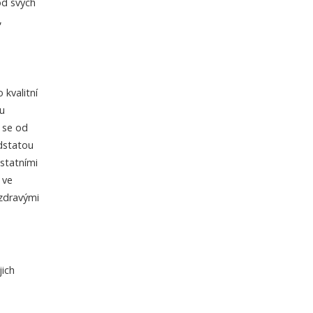
od svých
,
 kvalitní
lu
 se od
odstatou
statními
 ve
 zdravými
jich