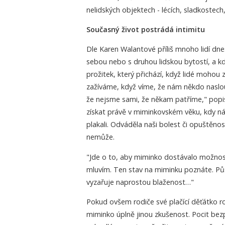
nelidských objektech - lécích, sladkostec
Současný život postrádá intimitu
Dle Karen Walantové příliš mnoho lidí dne
sebou nebo s druhou lidskou bytostí, a kdy 
prožitek, který přichází, když lidé mohou 
zažíváme, když víme, že nám někdo naslouc
že nejsme sami, že někam patříme," popi
získat právě v miminkovském věku, kdy nás
plakali. Odváděla naši bolest či opuštěn
nemůže.
"Jde o to, aby miminko dostávalo možnost
mluvím. Ten stav na miminku poznáte. Půs
vyzařuje naprostou blaženost…"
Pokud ovšem rodiče své plačící děťátko r
miminko úplně jinou zkušenost. Pocit bez