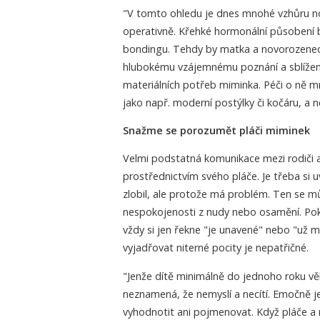
"V tomto ohledu je dnes mnohé vzhůru no
operativně. Křehké hormonální působení b
bondingu. Tehdy by matka a novorozenec
hlubokému vzájemnému poznání a sblížen
materiálních potřeb miminka. Péči o ně
jako např. moderní postýlky či kočáru, a n
Snažme se porozumět pláči miminek
Velmi podstatná komunikace mezi rodiči a 
prostřednictvím svého pláče. Je třeba si
zlobil, ale protože má problém. Ten se můž
nespokojenosti z nudy nebo osamění. Pok
vždy si jen řekne "je unavené" nebo "už mu
vyjadřovat niterné pocity je nepatřičné.
"Jenže dítě minimálně do jednoho roku vě
neznamená, že nemyslí a necítí. Emočně j
vyhodnotit ani pojmenovat. Když pláče a 