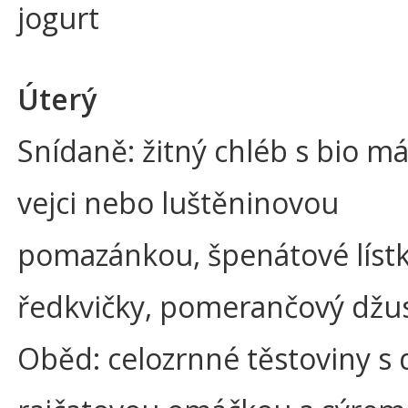
jogurt
Úterý
Snídaně: žitný chléb s bio m
vejci nebo luštěninovou
pomazánkou, špenátové lístk
ředkvičky, pomerančový džu
Oběd: celozrnné těstoviny s