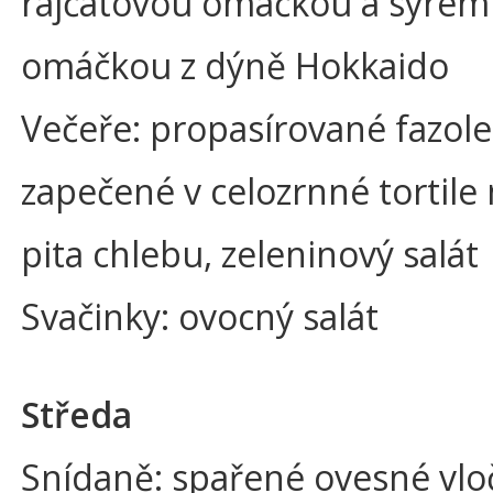
rajčatovou omáčkou a sýrem
omáčkou z dýně Hokkaido
Večeře: propasírované fazole
zapečené v celozrnné tortile
pita chlebu, zeleninový salát
Svačinky: ovocný salát
Středa
Snídaně: spařené ovesné vlo