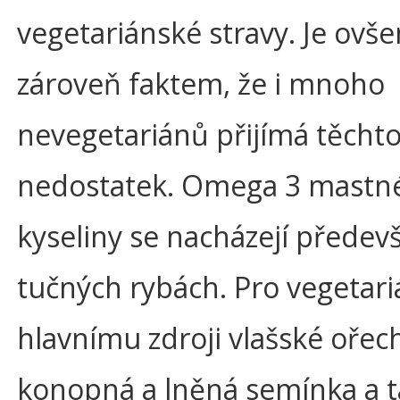
vegetariánské stravy. Je ovš
zároveň faktem, že i mnoho
nevegetariánů přijímá těcht
nedostatek. Omega 3 mastn
kyseliny se nacházejí předev
tučných rybách. Pro vegetari
hlavnímu zdroji vlašské ořec
konopná a lněná semínka a 