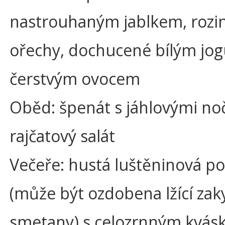
nastrouhaným jablkem, rozi
ořechy, dochucené bílým jo
čerstvým ovocem
Oběd: špenát s jáhlovými no
rajčatový salát
Večeře: hustá luštěninová po
(může být ozdobena lžící za
smetany) s celozrnným kvá