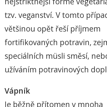
nejstriktnější formě vegetari
tzv. veganství. V tomto přípa
většinou opět řeší příjmem
fortifikovaných potravin, ze
speciálních müsli směsí, neb
užíváním potravinových dop
Vápník
Je běžně přítomen v mnoha