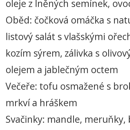
oleje z lněných semínek, ovo
Oběd: čočková omáčka s natur
listový salát s vlašskými ořec
kozím sýrem, zálivka s olivo
olejem a jablečným octem
Večeře: tofu osmažené s brok
mrkví a hráškem
Svačinky: mandle, meruňky, b