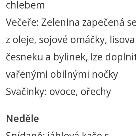
chlebem
Večeře: Zelenina zapečená se
z oleje, sojové omáčky, lisov
česneku a bylinek, lze doplni
vařenými obilnými nočky
Svačinky: ovoce, ořechy
Neděle
Snídaně: jáhlová kaše s