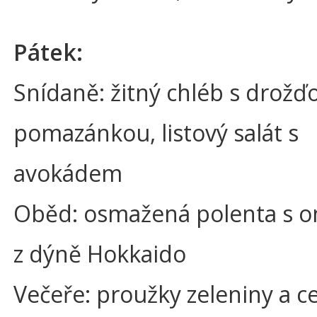
Pátek:
Snídaně: žitný chléb s drožď
pomazánkou, listový salát s
avokádem
Oběd: osmažená polenta s 
z dýně Hokkaido
Večeře: proužky zeleniny a c