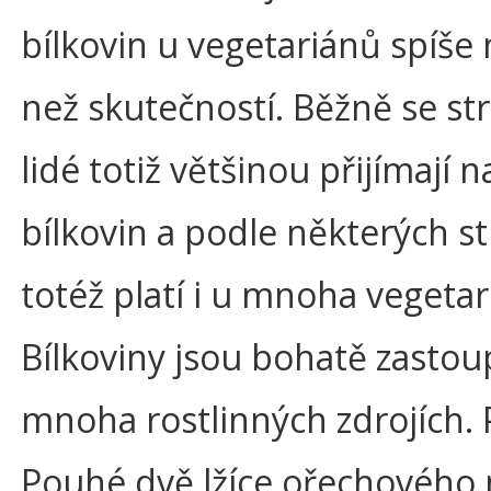
bílkovin u vegetariánů spíš
než skutečností. Běžně se str
lidé totiž většinou přijímají 
bílkovin a podle některých st
totéž platí i u mnoha vegetar
Bílkoviny jsou bohatě zastou
mnoha rostlinných zdrojích. P
Pouhé dvě lžíce ořechového