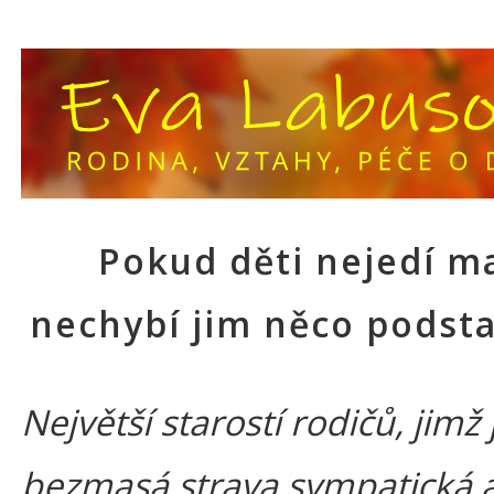
Pokud děti nejedí m
nechybí jim něco podst
Největší starostí rodičů, jimž 
bezmasá strava sympatická a