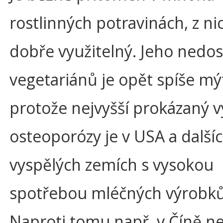
rostlinných potravinách, z nic
dobře využitelný. Jeho nedos
vegetariánů je opět spíše m
protože nejvyšší prokázaný v
osteoporózy je v USA a další
vyspělých zemích s vysokou
spotřebou mléčných výrobků
Naproti tomu např. v Číně n