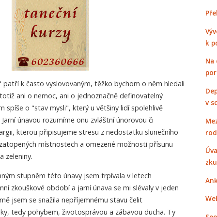
Pře
Výv
k p
Na 
po
a" patří k často vyslovovaným, těžko bychom o něm hledali
Dep
totiž ani o nemoc, ani o jednoznačně definovatelný
v s
spíše o "stav mysli", který u většiny lidí spolehlivě
 Jarní únavou rozumíme onu zvláštní únorovou či
Mez
rgii, kterou připisujeme stresu z nedostatku slunečního
rod
v zatopených místnostech a omezené možnosti přísunu
Úva
 zeleniny.
zku
ným stupněm této únavy jsem trpívala v letech
Ank
imní zkouškové období a jarní únava se mi slévaly v jeden
Web
mě jsem se snažila nepříjemnému stavu čelit
dky, tedy pohybem, životosprávou a zábavou ducha. Ty
Spo