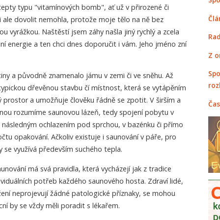
epty typu "vitamínových bomb", ať už v přirozené či
Člá
i ale dovolit nemohla, protože moje tělo na ně bez
u vyrážkou. Naštěstí jsem záhy našla jiný rychlý a zcela
Rad
ení energie a ten chci dnes doporučit i vám. Jeho jméno zní
Z o
Spo
štiny a původně znamenalo jámu v zemi či ve sněhu. Až
roz
typickou dřevěnou stavbu čí místnost, která se vytápěním
prostor a umožňuje člověku řádně se zpotit. V širším a
Čas
unou rozumíme saunovou lázeň, tedy spojení pobytu v
 s následným ochlazením pod sprchou, v bazénku či přímo
čtu opakování. Ačkoliv existuje i saunování v páře, pro
y se využívá především suchého tepla.
aunování má svá pravidla, která vycházejí jak z tradice
ndividuálních potřeb každého saunového hosta. Zdraví lidé,
žení neprojevují žádné patologické příznaky, se mohou
í by se vždy měli poradit s lékařem.