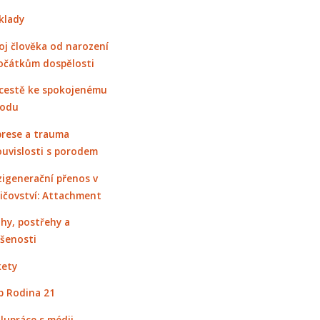
klady
oj člověka od narození
očátkům dospělosti
cestě ke spokojenému
rodu
rese a trauma
ouvislosti s porodem
igenerační přenos v
ičovství: Attachment
hy, postřehy a
šenosti
ety
 Rodina 21
lupráce s médii