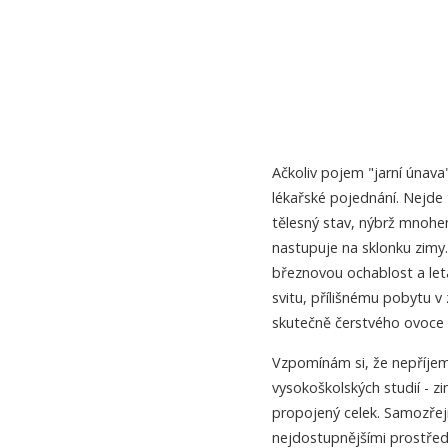
Ačkoliv pojem "jarní únav
lékařské pojednání. Nejde 
tělesný stav, nýbrž mnohem 
nastupuje na sklonku zimy.
březnovou ochablost a leta
svitu, přílišnému pobytu 
skutečně čerstvého ovoce a
Vzpomínám si, že nepříjem
vysokoškolských studií - z
propojený celek. Samozřej
nejdostupnějšími prostře