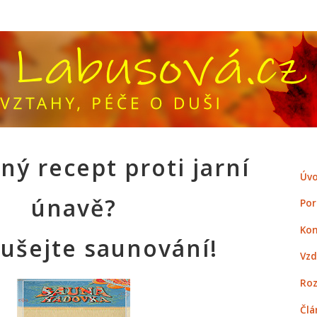
ý recept proti jarní
Úvo
únavě?
Por
Kon
ušejte saunování!
Vzd
Roz
Člá