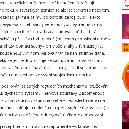
ena. V našich končinách se děti nadšenců začínají
 roku, v severských zemích se ale lze setkat i s názorem,
rozenec, jakmile se mu po porodu zahojí pupík. Takto
nevyužívá služeb sauny veřejné, nýbrž výhradně sauny
splnit specifické požadavky saunování dětí a která
činách přestává být ojedinělým jevem (v poslední době v
tel tzv. domácí sauny - při troše snahy a fantazie ji lze
koupelně...). Ani horní věková hranice není striktně dána.
ěku se jen nedoporučuje se saunováním nově začínat,
usili. Pravidelní návštěvníci sauny - cítí-li se zdrávi - jsou
 věku omezeni pouze svými subjektivními pocity.
e posilování tělesných regulačních mechanismů, otužování
hu, dýchacího systému i nervové soustavy. Zapomenout
a příznivé účinky sauny na pleť a v neposlední řadě i na
nování uvolňuje a odlehčuje napětí, snižuje úzkost a svým
áší pocity skutečného odreagování, čistoty a obnovy sil.
j recept na jarní únavu, nezapomeňte vyzkoušet též