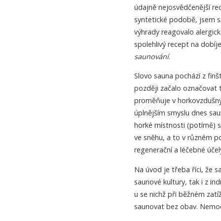
údajně nejosvědčenější rec
syntetické podobě, jsem s
výhrady reagovalo alergicko
spolehlivý recept na dobíj
saunování
.
Slovo sauna pochází z fin
později začalo označovat 
proměňuje v horkovzdušný 
úplnějším smyslu dnes sa
horké místnosti (potírně)
ve sněhu, a to v různém po
regenerační a léčebné účel
Na úvod je třeba říci, že s
saunové kultury, tak i z i
u se nichž při běžném zatí
saunovat bez obav. Nemocn