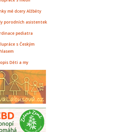
nky mé dcery Alžběty
y porodních asistentek
rdinace pediatra
lupráce s Českým
hlasem
opis Děti a my