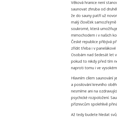
Věková hranice není stanov
saunovat zhruba od druhého
že do sauny patří už novo
malý človíček samozřejmě 
soukromé, která umožňuje 
mimochodem i v našich kon
České republice přibývá přá
zřídit třeba i v panelákové 
Osobám nad šedesát let v
pokud to nikdy před tím nezk
naproti tomu i ve vysokém
Hlavním cílem saunování j
a posilování krevního obě
nesmíme ani na ozdravující 
psychické rozpoložení. Sau
příznivcům spolehlivě přin
Až tedy budete hledat svů