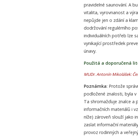
pravidelné saunování. A bu
vitalita, vyrovnanost a vý
nepůjde jen o zdání a kla
dodržování regulérního po
individuálních potřeb lze
vynikající prostředek preve
únavy.
Použitá a doporučená lit
MUDr. Antonín Mikolášek: Čes
Poznámka
: Protože sprá
podložené znalosti, byla v
Ta shromažďuje znalce a p
informačních materiálů i v
níže) zároveň slouží jako
zaslat informační materiál
provoz rodinných a veřejný