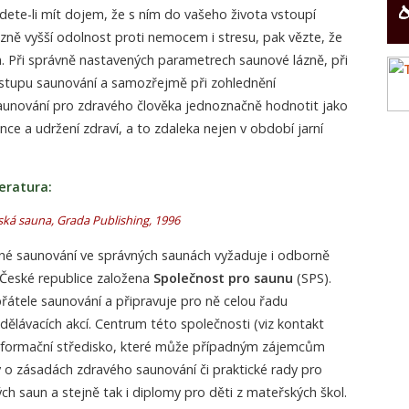
dete-li mít dojem, že s ním do vašeho života vstoupí
razně vyšší odolnost proti nemocem i stresu, pak vězte, že
m. Při správně nastavených parametrech saunové lázně, při
stupu saunování a samozřejmě při zohlednění
 saunování pro zdravého člověka jednoznačně hodnotit jako
nce a udržení zdraví, a to zdaleka nejen v období jarní
eratura:
ká sauna, Grada Publishing, 1996
vné saunování ve správných saunách vyžaduje i odborně
 České republice založena
Společnost pro saunu
(SPS).
řátele saunování a připravuje pro ně celou řadu
zdělávacích akcí. Centrum této společnosti (viz kontakt
 informační středisko, které může případným zájemcům
y o zásadách zdravého saunování či praktické rady pro
ch saun a stejně tak i diplomy pro děti z mateřských škol.