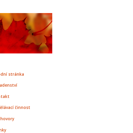
dní stránka
adenství
takt
ělávací činnost
hovory
nky