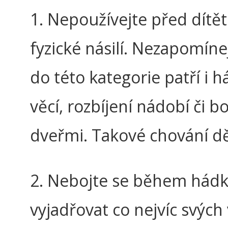
1. Nepoužívejte před dítě
fyzické násilí. Nezapomínej
do této kategorie patří i h
věcí, rozbíjení nádobí či 
dveřmi. Takové chování dět
2. Nebojte se během hád
vyjadřovat co nejvíc svých 