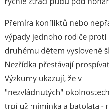
rychle ztrácí půdu pod noha
Přemíra konfliktů nebo nepř
výpady jednoho rodiče proti
druhému dětem vysloveně š
Nezřídka přestávají prospívat
Výzkumy ukazují, že v
"nezvládnutých" okolnostech
trpí už miminka a batolata - n