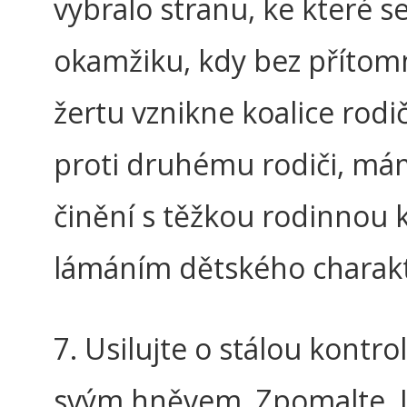
vybralo stranu, ke které se
okamžiku, kdy bez přítom
žertu vznikne koalice rodič
proti druhému rodiči, má
činění s těžkou rodinnou kr
lámáním dětského charak
7. Usilujte o stálou kontro
svým hněvem. Zpomalte. J