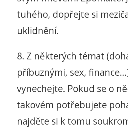
tuhého, dopřejte si mezič
uklidnění.
8. Z některých témat (do
příbuznými, sex, finance…)
vynechejte. Pokud se o n
takovém potřebujete poh
najděte si k tomu soukrom