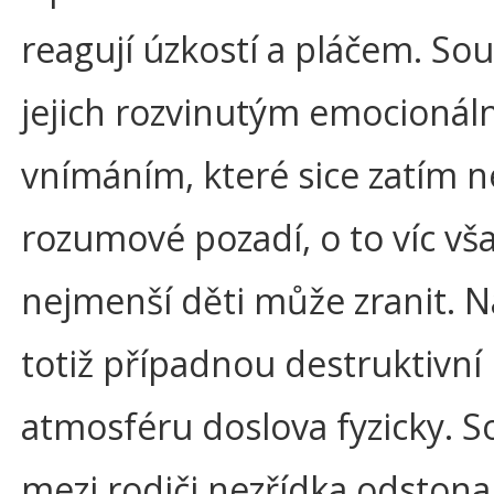
reagují úzkostí a pláčem. Souv
jejich rozvinutým emocionál
vnímáním, které sice zatím 
rozumové pozadí, o to víc vša
nejmenší děti může zranit. N
totiž případnou destruktivní
atmosféru doslova fyzicky. 
mezi rodiči nezřídka odstonaj