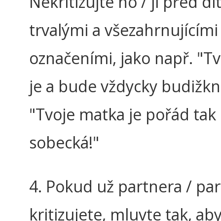
Nekritizujte ho / ji před d
trvalými a všezahrnujícími
označeními, jako např. "Tv
je a bude vždycky budižk
"Tvoje matka je pořád tak
sobecká!"
4. Pokud už partnera / pa
kritizujete, mluvte tak, ab