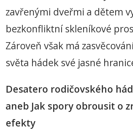
zavřenými dveřmi a dětem vy
bezkonfliktní skleníkové pros
Zároveň však má zasvěcování
světa hádek své jasné hranic
Desatero rodičovského hád
aneb Jak spory obrousit o zr
efekty