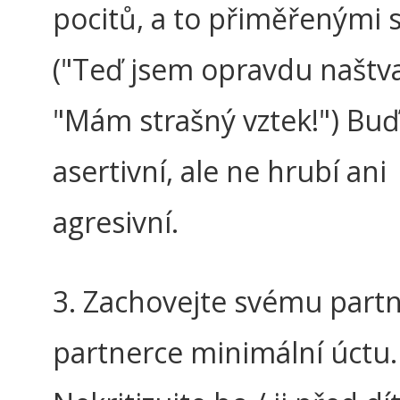
pocitů, a to přiměřenými s
("Teď jsem opravdu naštv
"Mám strašný vztek!") Buď
asertivní, ale ne hrubí ani
agresivní.
3. Zachovejte svému partn
partnerce minimální úctu.