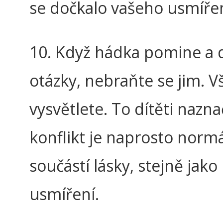
se dočkalo vašeho usmířen
10. Když hádka pomine a 
otázky, nebraňte se jim. V
vysvětlete. To dítěti naznač
konflikt je naprosto normá
součástí lásky, stejně jako
usmíření.