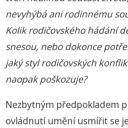
nevyhýbá ani rodinnému souž
Kolik rodičovského hádání dě
snesou, nebo dokonce potřeb
jaký styl rodičovských konflik
naopak poškozuje?
Nezbytným předpokladem p
ovládnutí umění usmířit se j