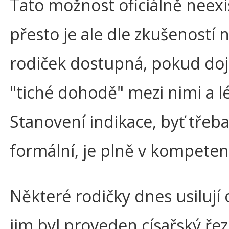
Tato možnost oficiálně neexi
přesto je ale dle zkušeností 
rodiček dostupná, pokud doj
"tiché dohodě" mezi nimi a 
Stanovení indikace, byť třeba
formální, je plně v kompetenc
Některé rodičky dnes usilují 
jim byl proveden císařský řez