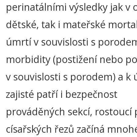
perinatálními výsledky jak v o
dětské, tak i mateřské mortal
úmrtí v souvislosti s porode
morbidity (postižení nebo p
v souvislosti s porodem) a k
zajisté patří i bezpečnost
prováděných sekcí, rostoucí 
císařských řezů začíná mnoh