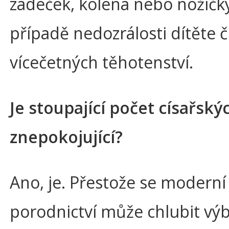
zadeček, kolena nebo nožičky
případě nedozrálosti dítěte č
vícečetných těhotenství.
Je stoupající počet císařský
znepokojující?
Ano, je. Přestože se moderní
porodnictví může chlubit vý