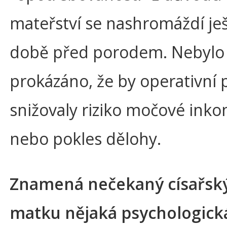
mateřství se nashromáždí ješ
době před porodem. Nebylo 
prokázáno, že by operativní
snižovaly riziko močové inko
nebo pokles dělohy.
Znamená nečekaný císařský
matku nějaká psychologická