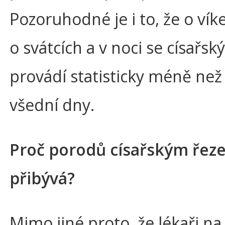
Pozoruhodné je i to, že o ví
o svátcích a v noci se císařsk
provádí statisticky méně než
všední dny.
Proč porodů císařským řez
přibývá?
Mimo jiné proto, že lékaři na