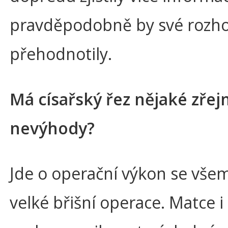
pravděpodobně by své rozh
přehodnotily.
Má císařský řez nějaké zře
nevýhody?
Jde o operační výkon se všemi
velké břišní operace. Matce i 