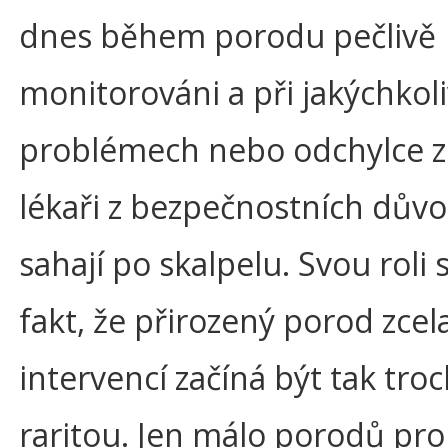
dnes během porodu pečlivě
monitorováni a při jakýchkol
problémech nebo odchylce 
lékaři z bezpečnostních dův
sahají po skalpelu. Svou roli 
fakt, že přirozený porod zcel
intervencí začíná být tak tro
raritou. Jen málo porodů pr