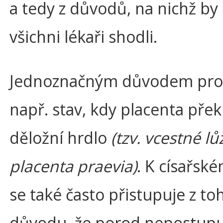
a tedy z důvodů, na nichž by
všichni lékaři shodli.
Jednoznačným důvodem pro s
např. stav, kdy placenta přek
děložní hrdlo
(tzv. vcestné lů
placenta praevia)
. K císařsk
se také často přistupuje z to
důvodu, že porod nepostupu