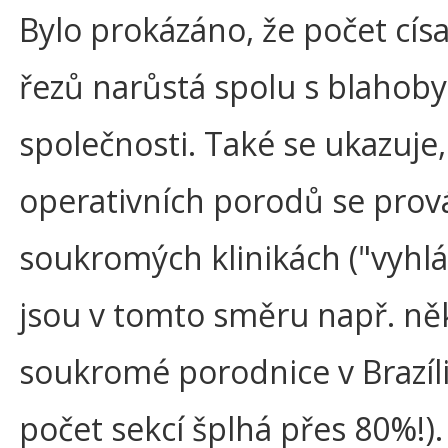
Bylo prokázáno, že počet cís
řezů narůstá spolu s blahob
společnosti. Také se ukazuje,
operativních porodů se prov
soukromých klinikách ("vyhl
jsou v tomto směru např. ně
soukromé porodnice v Brazíli
počet sekcí šplhá přes 80%!).