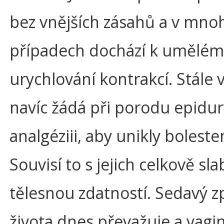
bez vnějších zásahů a v mno
případech dochází k umělé
urychlování kontrakcí. Stále 
navíc žádá při porodu epidur
analgéziii, aby unikly bolest
Souvisí to s jejich celkově sla
tělesnou zdatností. Sedavý 
života dnes převažuje a vagin