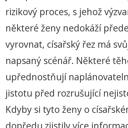
rizikový proces, s jehož výzv
některé ženy nedokáží před
vyrovnat, císařský řez má sv
napsaný scénář. Některé těh
upřednostňují naplánovatel
jistotu před rozrušující nejis
Kdyby si tyto ženy o císařsk
dopředu zjistily více informac