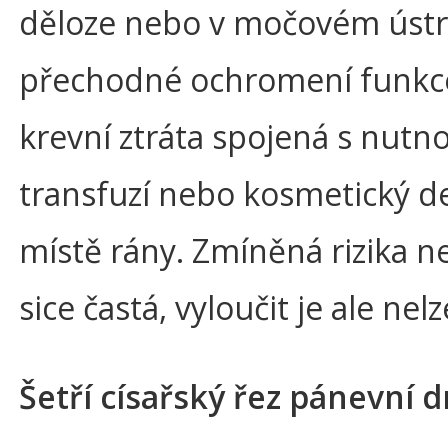
děloze nebo v močovém ústro
přechodné ochromení funkce
krevní ztráta spojená s nutno
transfuzí nebo kosmetický de
místě rány. Zmíněná rizika n
sice častá, vyloučit je ale nelz
Šetří císařský řez pánevní 