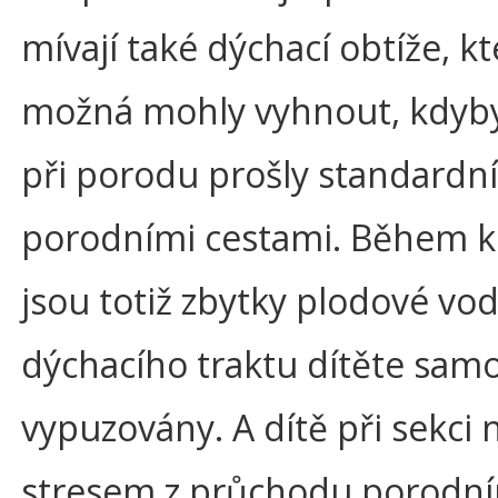
mívají také dýchací obtíže, k
možná mohly vyhnout, kdyby
při porodu prošly standardn
porodními cestami. Během k
jsou totiž zbytky plodové vod
dýchacího traktu dítěte sam
vypuzovány. A dítě při sekci
stresem z průchodu porodn