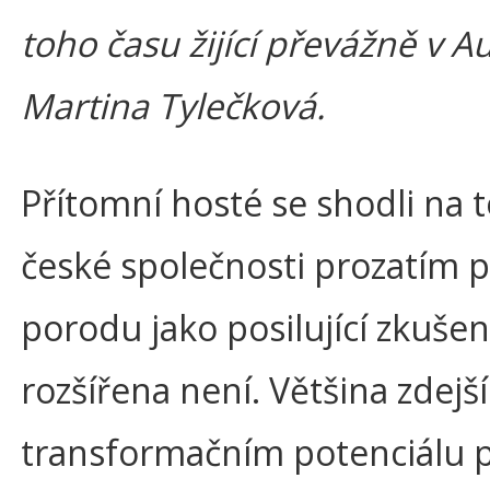
toho času žijící převážně v Aus
Martina Tylečková.
Přítomní hosté se shodli na t
české společnosti prozatím 
porodu jako posilující zkušen
rozšířena není. Většina zdejš
transformačním potenciálu 