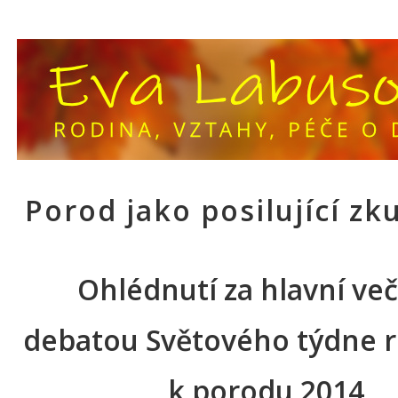
Porod jako posilující zk
Ohlédnutí za hlavní ve
debatou Světového týdne 
k porodu 2014