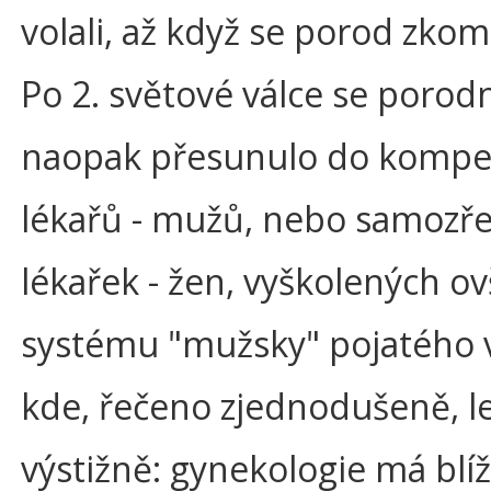
volali, až když se porod zkom
Po 2. světové válce se porodn
naopak přesunulo do kompe
lékařů - mužů, nebo samozře
lékařek - žen, vyškolených o
systému "mužsky" pojatého v
kde, řečeno zjednodušeně, l
výstižně: gynekologie má blíž