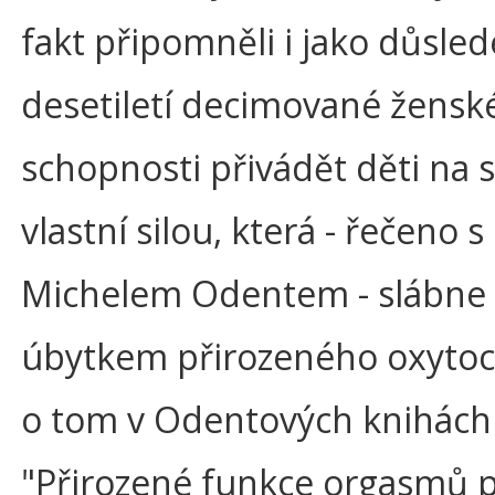
fakt připomněli i jako důsle
desetiletí decimované žensk
schopnosti přivádět děti na 
vlastní silou, která - řečeno s
Michelem Odentem - slábne 
úbytkem přirozeného oxytoci
o tom v Odentových knihách
"Přirozené funkce orgasmů p