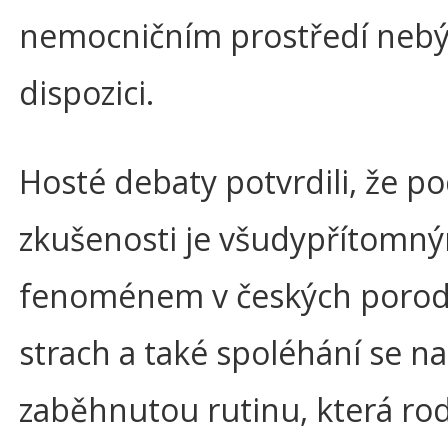
nemocničním prostředí nebýv
dispozici.
Hosté debaty potvrdili, že pod
zkušenosti je všudypřítomn
fenoménem v českých porod
strach a také spoléhání se na
zaběhnutou rutinu, která ro