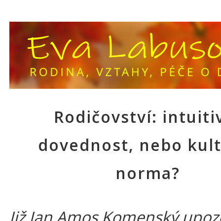
Rodičovství: intuiti
dovednost, nebo kult
norma?
Již Jan Amos Komenský upoz