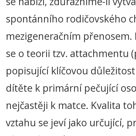
se nabízí, zdůrazníme-li vytv
spontánního rodičovského c
mezigeneračním přenosem. 
se o teorii tzv. attachmentu (p
popisující klíčovou důležitos
dítěte k primární pečující os
nejčastěji k matce. Kvalita t
vztahu se jeví jako určující, 