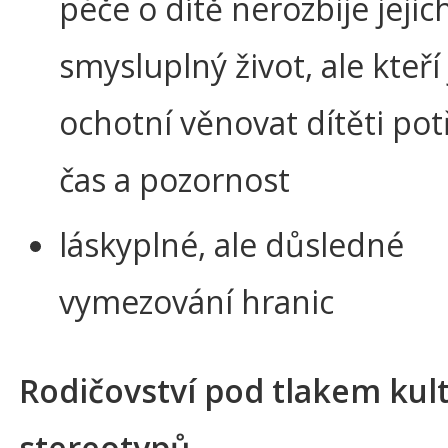
péče o dítě nerozbije jejich
smysluplný život, ale kteří
ochotní věnovat dítěti po
čas a pozornost
láskyplné, ale důsledné
vymezování hranic
Rodičovství pod tlakem kul
stereotypů