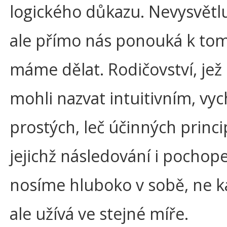
logického důkazu. Nevysvětlu
ale přímo nás ponouká k tom
máme dělat. Rodičovství, je
mohli nazvat intuitivním, vyc
prostých, leč účinných princi
jejichž následování i pochop
nosíme hluboko v sobě, ne ka
ale užívá ve stejné míře.