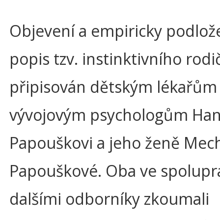
Objevení a empiricky podlož
popis tzv. instinktivního rodi
připisován dětským lékařům
vývojovým psychologům Han
Papouškovi a jeho ženě Mech
Papouškové. Oba ve spoluprá
dalšími odborníky zkoumali