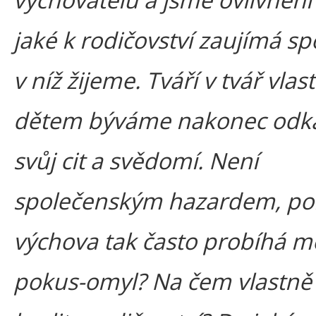
jaké k rodičovství zaujímá sp
v níž žijeme. Tváří v tvář vla
dětem býváme nakonec odká
svůj cit a svědomí. Není
společenským hazardem, p
výchova tak často probíhá 
pokus-omyl? Na čem vlastně 