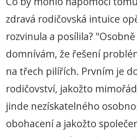
Co by mohlo napomoci tomu,
zdravá rodičovská intuice op
rozvinula a posílila? "Osobně
domnívám, že řešení problém
na třech pilířích. Prvním je 
rodičovství, jakožto mimořá
jinde nezískatelného osobno
obohacení a jakožto společe