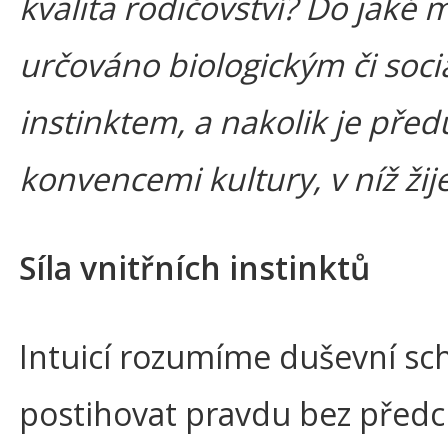
kvalita rodičovství? Do jaké m
určováno biologickým či soci
instinktem, a nakolik je pře
konvencemi kultury, v níž ži
Síla vnitřních instinktů
Intuicí rozumíme duševní sc
postihovat pravdu bez před