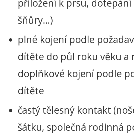
přiložení k prsu, dotepán
šňůry…)
plné kojení podle požada
dítěte do půl roku věku a
doplňkové kojení podle p
dítěte
častý tělesný kontakt (noš
šátku, společná rodinná p