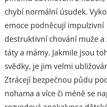
chybí normální úsudek. Vyko
emoce podněcují impulzivní
destruktivní chování muže a 
táty a mámy. Jakmile jsou to
svědky, je jim velmi ubližová
Ztrácejí bezpečnou půdu po
nohama a více či méně se na
rozvodová apokalypsa dětské