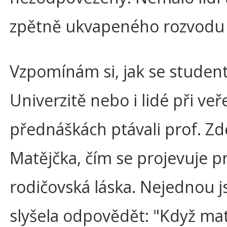
zpětně ukvapeného rozvodu l
Vzpomínám si, jak se student
Univerzitě nebo i lidé při ve
přednáškách ptávali prof. Z
Matějčka, čím se projevuje p
rodičovská láska. Nejednou 
slyšela odpovědět: "Když ma