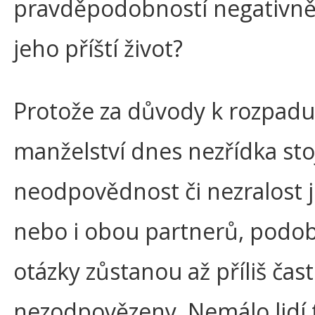
pravděpodobností negativně 
jeho příští život?
Protože za důvody k rozpadu
manželství dnes nezřídka stoj
neodpovědnost či nezralost
nebo i obou partnerů, podo
otázky zůstanou až příliš čas
nezodpovězeny. Nemálo lidí 