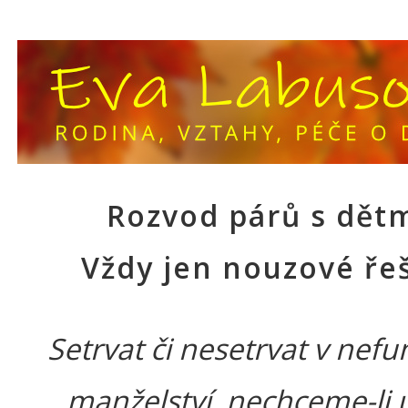
Rozvod párů s dětm
Vždy jen nouzové ře
Setrvat či nesetrvat v nef
manželství, nechceme-li u