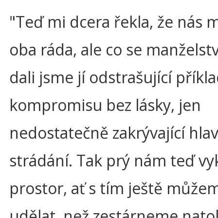
"Teď mi dcera řekla, že nás m
oba ráda, ale co se manželstv
dali jsme jí odstrašující příkl
kompromisu bez lásky, jen
nedostatečně zakrývající hla
strádání. Tak prý nám teď vyk
prostor, ať s tím ještě může
udělat, než zestárneme natol