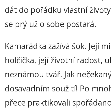
dát do pořádku vlastní život
se prý už o sobe postará.
Kamarádka zažívá šok. Její m
holčička, její životní radost, 
neznámou tvář. Jak nečekaný 
dosavadním soužití! Po mnoh
přece praktikovali spořádano