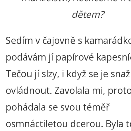
dětem?
Sedím v čajovně s kamarádk
podávám jí papírové kapesní
Tečou jí slzy, i když se je snaž
ovládnout. Zavolala mi, prot
pohádala se svou téměř
osmnáctiletou dcerou. Byla t