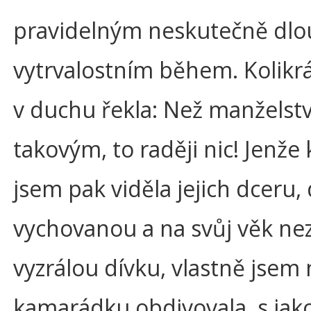
pravidelným neskutečně dl
vytrvalostním během. Kolikrá
v duchu řekla: Než manželstv
takovým, to raději nic! Jenže
jsem pak viděla jejich dceru,
vychovanou a na svůj věk ne
vyzrálou dívku, vlastně jsem
kamarádku obdivovala, s jak