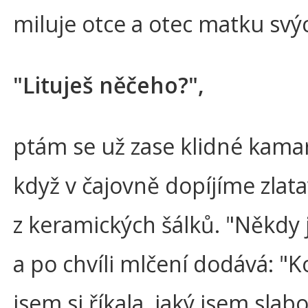
miluje otce a otec matku svýc
"Lituješ něčeho?",
ptám se už zase klidné kama
když v čajovně dopíjíme zlat
z keramických šálků. "Někdy j
a po chvíli mlčení dodává: "Ko
jsem si říkala, jaký jsem slab