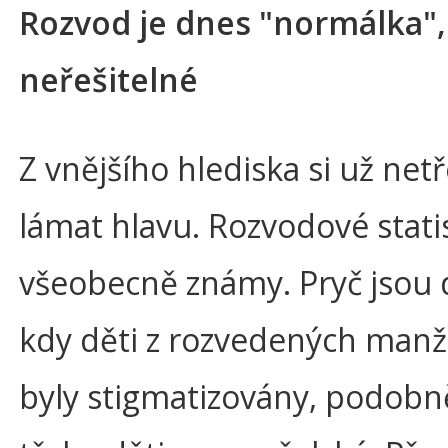
Rozvod je dnes "normálka", 
neřešitelné
Z vnějšího hlediska si už net
lámat hlavu. Rozvodové statis
všeobecně známy. Pryč jsou 
kdy děti z rozvedených manže
byly stigmatizovány, podobn