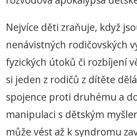
Nejvíce děti zraňuje, když js
nenávistných rodičovských v
fyzických útoků či rozbíjení v
si jeden z rodičů z dítěte děl
spojence proti druhému a do
manipulaci s dětským myšlen
může vést až k syndromu za