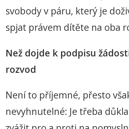
svobody v páru, který je dož
spjat právem dítěte na oba r
Než dojde k podpisu žádost
rozvod
Není to příjemné, přesto vša
nevyhnutelné: Je třeba důkl
zvážit pro a proti na pomysl