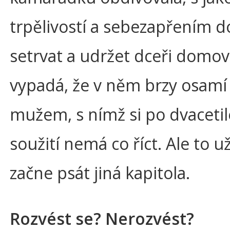
trpělivostí a sebezapřením d
setrvat a udržet dceři domov
vypadá, že v něm brzy osamí 
mužem, s nímž si po dvaceti
soužití nemá co říct. Ale to u
začne psát jiná kapitola.
Rozvést se? Nerozvést?