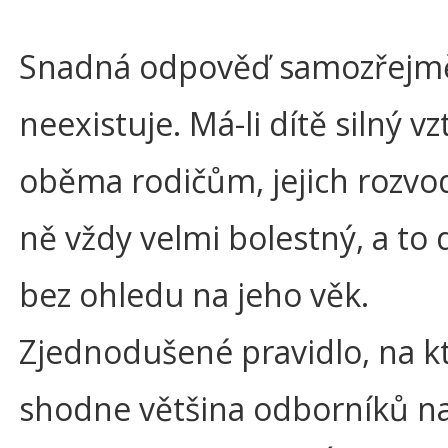
Snadná odpověď samozřejm
neexistuje. Má-li dítě silný vz
oběma rodičům, jejich rozvod
ně vždy velmi bolestný, a to
bez ohledu na jeho věk.
Zjednodušené pravidlo, na k
shodne většina odborníků n