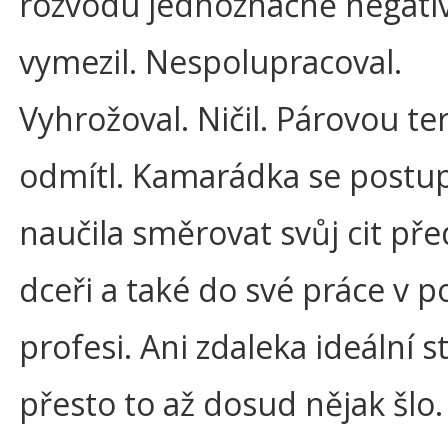
rozvodu jednoznačně negati
vymezil. Nespolupracoval.
Vyhrožoval. Ničil. Párovou ter
odmítl. Kamarádka se postu
naučila směrovat svůj cit př
dceři a také do své práce v p
profesi. Ani zdaleka ideální s
přesto to až dosud nějak šlo.