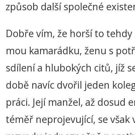
způsob další společné existe
Dobře vím, že horší to tehdy
mou kamarádku, ženu s pot
sdílení a hlubokých citů, jíž s
době navíc dvořil jeden kole
práci. Její manžel, až dosud
téměř neprojevující, se však 