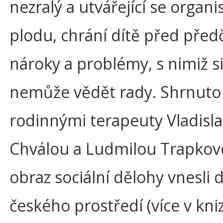
nezralý a utvářející se organ
plodu, chrání dítě před pře
nároky a problémy, s nimiž s
nemůže vědět rady. Shrnuto
rodinnými terapeuty Vladisl
Chválou a Ludmilou Trapkovo
obraz sociální dělohy vnesli 
českého prostředí (více v kni