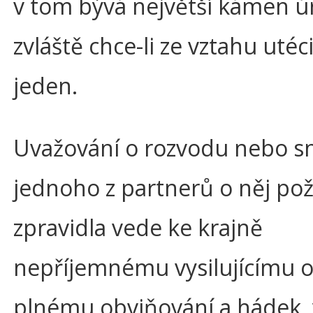
v tom bývá největší kámen ú
zvláště chce-li ze vztahu utéci
jeden.
Uvažování o rozvodu nebo s
jednoho z partnerů o něj po
zpravidla vede ke krajně
nepříjemnému vysilujícímu 
plnému obviňování a hádek, 