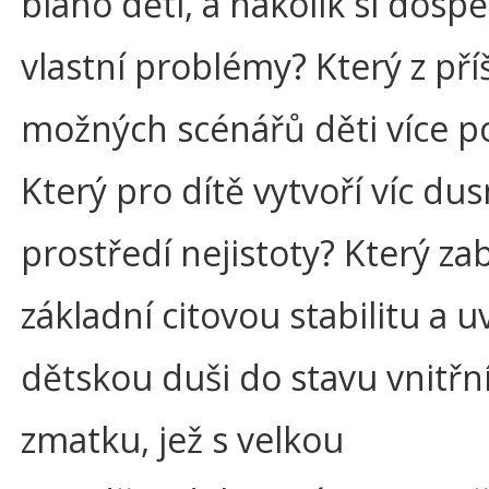
blaho dětí, a nakolik si dospěl
vlastní problémy? Který z pří
možných scénářů děti více p
Který pro dítě vytvoří víc du
prostředí nejistoty? Který za
základní citovou stabilitu a 
dětskou duši do stavu vnitřn
zmatku, jež s velkou