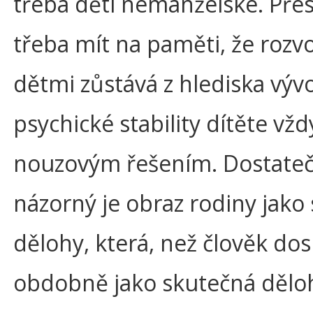
třeba děti nemanželské. Přes
třeba mít na paměti, že rozv
dětmi zůstává z hlediska výv
psychické stability dítěte vžd
nouzovým řešením. Dostate
názorný je obraz rodiny jako 
dělohy, která, než člověk dos
obdobně jako skutečná dělo