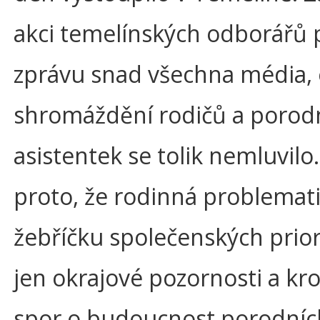
akci temelínských odborářů 
zprávu snad všechna média,
shromáždění rodičů a porod
asistentek se tolik nemluvilo
proto, že rodinná problemati
žebříčku společenských priori
jen okrajové pozornosti a k
spor o budoucnost porodníc