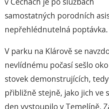
v Čechách je po službách
samostatných porodních asi
nepřehlédnutelná poptávka.
V parku na Klárově se navzd
nevlídnému počasí sešlo oko
stovek demonstrujících, tedy
přibližně stejně, jako jich ve 
den vystoupilo v Temelíně. 