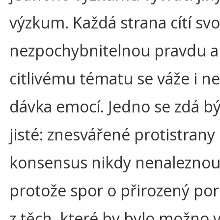
výzkum. Každá strana cítí sv
nezpochybnitelnou pravdu a
citlivému tématu se váže i n
dávka emocí. Jedno se zdá bý
jisté: znesvářené protistrany
konsensus nikdy nenaleznou
protože spor o přirozený po
z těch, které by bylo možno v