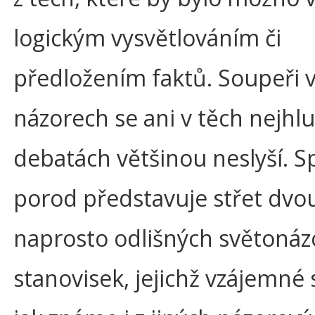
logickým vysvětlováním či
předložením faktů. Soupeři 
názorech se ani v těch nejhl
debatách většinou neslyší. S
porod představuje střet dvo
naprosto odlišných světoná
stanovisek, jejichž vzájemné s