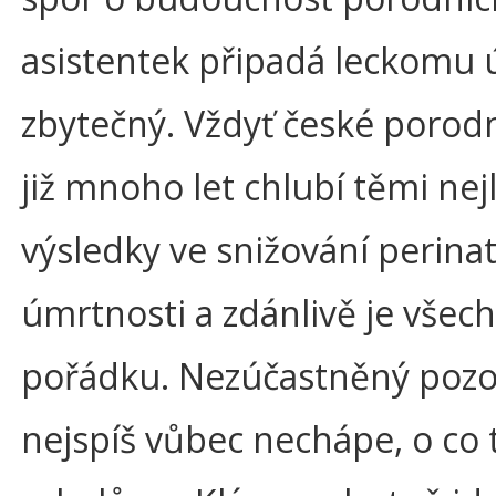
asistentek připadá leckomu 
zbytečný. Vždyť české porodn
již mnoho let chlubí těmi nej
výsledky ve snižování perinat
úmrtnosti a zdánlivě je všec
pořádku. Nezúčastněný pozo
nejspíš vůbec nechápe, o co