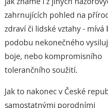
jak známe i z jiných názorový
zahrnujících pohled na příro
zdraví či lidské vztahy - mívá
podobu nekonečného vysiluj
boje, nebo kompromisního
tolerančního soužití.
Jak to nakonec v České repub
samostatnými porodními