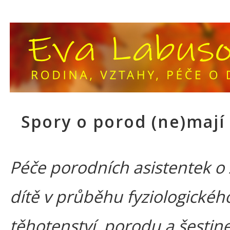
Spory o porod (ne)mají
Péče porodních asistentek o
dítě v průběhu fyziologickéh
těhotenství, porodu a šestine