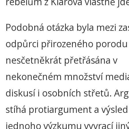
rebelům z Klárova vlastně jd
Podobná otázka byla mezi zas
odpůrci přirozeného porodu 
nesčetněkrát přetřásána v
nekonečném množství mediá
diskusí i osobních střetů. A
stíhá protiargument a výsled
jednoho výzkumu vyvrací jin