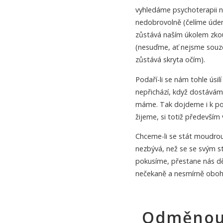
vyhledáme psychoterapii 
nedobrovolně (čelíme úde
zůstává naším úkolem zkou
(nesuďme, ať nejsme souze
zůstává skryta očím).
Podaří-li se nám tohle úsil
nepřichází, když dostáváme
máme. Tak dojdeme i k pozn
žijeme, si totiž předevší
Chceme-li se stát moudrou
nezbývá, než se se svým st
pokusíme, přestane nás dě
nečekaně a nesmírně oboha
Odměnou 