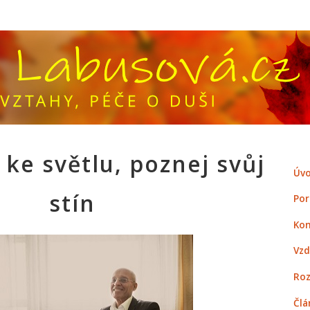
ke světlu, poznej svůj
Úvo
stín
Por
Kon
Vzd
Roz
Člá