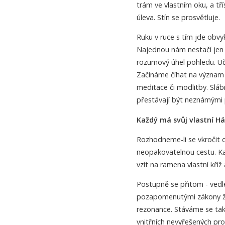
trám ve vlastním oku, a třís
úleva. Stín se prosvětluje.
Ruku v ruce s tím jde obvy
Najednou nám nestačí jen 
rozumový úhel pohledu. Uč
Začínáme číhat na význam 
meditace či modlitby. Slá
přestávají být neznámými
Každý má svůj vlastní H
Rozhodneme-li se vkročit 
neopakovatelnou cestu. K
vzít na ramena vlastní kříž
Postupně se přitom - vedle
pozapomenutými zákony ži
rezonance. Stáváme se tak
vnitřních nevyřešených p