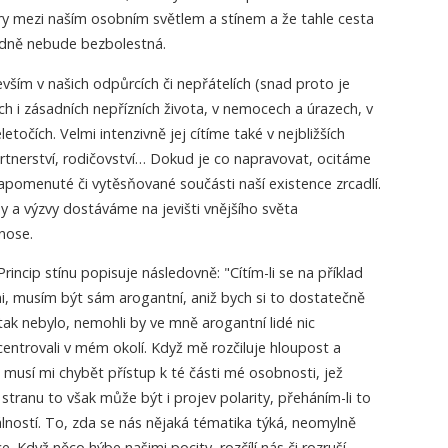
y mezi naším osobním světlem a stínem a že tahle cesta
odně nebude bezbolestná.
ším v našich odpůrcích či nepřátelích (snad proto je
h i zásadních nepřízních života, v nemocech a úrazech, v
etočích. Velmi intenzivně jej cítíme také v nejbližších
artnerství, rodičovství… Dokud je co napravovat, ocitáme
zapomenuté či vytěsňované součásti naší existence zrcadlí.
y a výzvy dostáváme na jevišti vnějšího světa
nose.
Princip stínu popisuje následovně: "Cítím-li se na příklad
i, musím být sám arogantní, aniž bych si to dostatečně
k nebylo, nemohli by ve mně arogantní lidé nic
centrovali v mém okolí. Když mě rozčiluje hloupost a
 musí mi chybět přístup k té části mé osobnosti, jež
stranu to však může být i projev polarity, přeháním-li to
álností. To, zda se nás nějaká tématika týká, neomylně
. Když něco hýbe našimi pocity, rozčílí nás či rozruší,