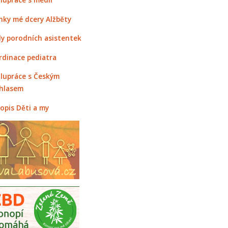
nky mé dcery Alžběty
y porodních asistentek
rdinace pediatra
lupráce s Českým
hlasem
opis Děti a my