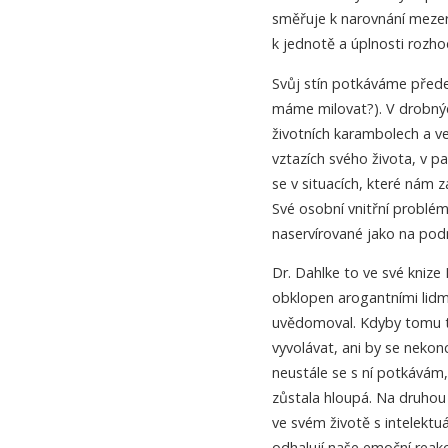
směřuje k narovnání mezer
k jednotě a úplnosti rozh
Svůj stín potkáváme předev
máme milovat?). V drobnýc
životních karambolech a vel
vztazích svého života, v p
se v situacích, které nám 
Své osobní vnitřní problém
naservírované jako na pod
Dr. Dahlke to ve své knize 
obklopen arogantními lidm
uvědomoval. Kdyby tomu ta
vyvolávat, ani by se nekon
neustále se s ní potkávám,
zůstala hloupá. Na druhou 
ve svém životě s intelektu
odhalují naše emoční reakce