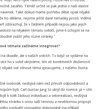
močně zasáhlo. Téměř určitě se pak jedná o naši vlastní
 navenek. Také dokud máme potřebu dělat opak nějaké
 že ho děláme, nejsme ještě dané tematiky prosti. Vidíme
kteří zdůrazňují, že v žádném případě nejsou jako jejich
vislosti na nějakém tématu svědčí, jsme-li schopni se na
obodně zvážit jeho různé stránky."
ínová témata začínáme integrovat?
 na divadle, ale v našich srdcích. To když se vydáme na
více ho v sobě ukrýváme, tím víc korektivních zkušeností
le nějaké své stínové téma zpracujeme, z našeho života
ečné svobodě, nezbývá nám než převzít odpovědnost a
cipům bytí. Carl Gustav Jung to ukryl do rovnice: já + stín
jít k tolik žádoucí individuaci a seberealizaci, nezbývá
ětlou stránku s onou naší temnou a nevědomou propojit.
ního podsvětí vstoupíme dobrovolně (na příklad