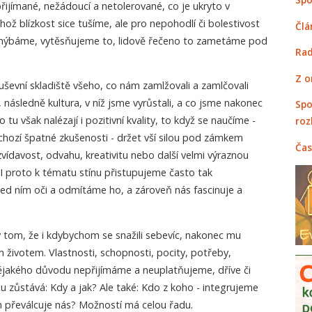
řijímané, nežádoucí a netolerované, co je ukryto v
hož blízkost sice tušíme, ale pro nepohodlí či bolestivost
Člá
uhýbáme, vytěsňujeme to, lidově řečeno to zametáme pod
Rad
Z o
ševní skladiště všeho, co nám zamlžovali a zamlčovali
í, následně kultura, v níž jsme vyrůstali, a co jsme nakonec
Spo
 tu však nalézají i pozitivní kvality, to když se naučíme -
roz
chozí špatné zkušenosti - držet vší silou pod zámkem
Čas
zvídavost, odvahu, kreativitu nebo další velmi výraznou
. I proto k tématu stínu přistupujeme často tak
ed ním oči a odmítáme ho, a zároveň nás fascinuje a
í v tom, že i kdybychom se snažili sebevíc, nakonec mu
m životem. Vlastnosti, schopnosti, pocity, potřeby,
 nějakého důvodu nepřijímáme a neuplatňujeme, dříve či
u zůstává: Kdy a jak? Ale také: Kdo z koho - integrujeme
n převálcuje nás? Možností má celou řadu.