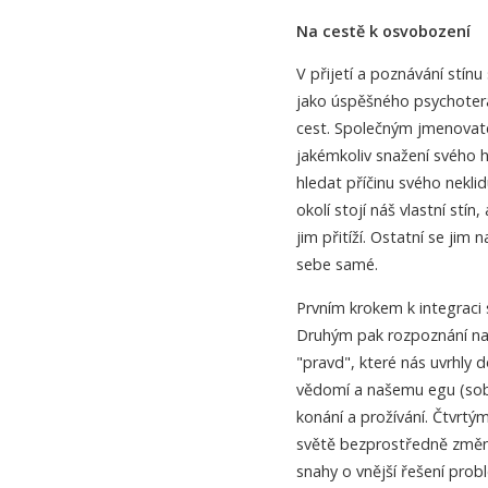
Na cestě k osvobození
V přijetí a poznávání stí
jako úspěšného psychoter
cest. Společným jmenovate
jakémkoliv snažení svého 
hledat příčinu svého nekli
okolí stojí náš vlastní stí
jim přitíží. Ostatní se jim
sebe samé.
Prvním krokem k integraci s
Druhým pak rozpoznání naš
"pravd", které nás uvrhl
vědomí a našemu egu (sobe
konání a prožívání. Čtvrtý
světě bezprostředně změni
snahy o vnější řešení pro