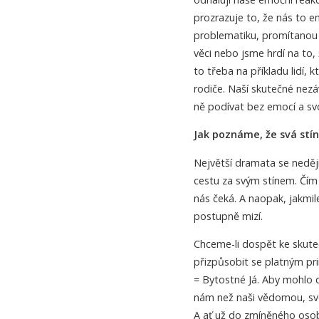
prozrazuje to, že nás to e
problematiku, promítanou
věci nebo jsme hrdí na to,
to třeba na příkladu lidí, 
rodiče. Naší skutečné nezá
ně podívat bez emocí a sv
Jak poznáme, že svá st
Největší dramata se nedějí
cestu za svým stínem. Čím 
nás čeká. A naopak, jakmi
postupně mizí.
Chceme-li dospět ke skut
přizpůsobit se platným prin
= Bytostné Já. Aby mohlo do
nám než naši vědomou, sv
A ať už do zmíněného osob