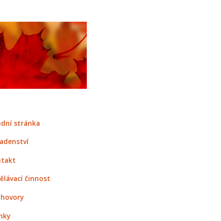
dní stránka
adenství
takt
ělávací činnost
hovory
nky