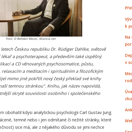
Pře
Výv
k p
Na 
Foto: © Bohdan Mezei, Aliancia.net
po
ti letech Českou republiku Dr. Rüdiger Dahlke, světově
Dep
 lékař a psychoterapeut, a především také úspěšný
v s
likací a CD věnovaných psychosomatice, půstu,
 relaxacím a meditacím i spirituálním a filozofickým
Mez
ijel mimo jiné pokřtít nový český překlad své knihy
rod
s naší temnou stránkou". Knihu, jak název napovídá,
Úva
nější skryté souvislosti osobního i společenského
zku
Ank
obohatil kdysi analytickou psychologii Carl Gustav Jung.
ácené, temné nebo i jen odmítané či nežité stránky, které
Web
olečnost) sice má, ale z nějakého důvodu se jimi nechce
Spo