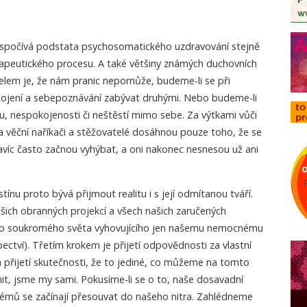
nu spočívá podstata psychosomatického uzdravování stejně
apeutického procesu. A také většiny známých duchovních
lem je, že nám pranic nepomůže, budeme-li se při
hojení a sebepoznávání zabývat druhými. Nebo budeme-li
du, nespokojenosti či neštěstí mimo sebe. Za výtkami vůči
n, a věční naříkači a stěžovatelé dosáhnou pouze toho, že se
 navíc často začnou vyhýbat, a oni nakonec nesnesou už ani
tínu proto bývá přijmout realitu i s její odmítanou tváří.
ich obranných projekcí a všech našich zaručených
y do soukromého světa vyhovujícího jen našemu nemocnému
ctví). Třetím krokem je přijetí odpovědnosti za vlastní
m přijetí skutečnosti, že to jediné, co můžeme na tomto
t, jsme my sami. Pokusíme-li se o to, naše dosavadní
blémů se začínají přesouvat do našeho nitra. Zahlédneme