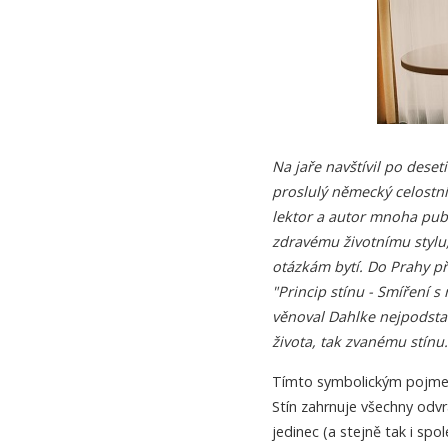
Na jaře navštívil po dese
proslulý německý celostní
lektor a autor mnoha pub
zdravému životnímu stylu,
otázkám bytí. Do Prahy př
"Princip stínu - Smíření 
věnoval Dahlke nejpodstat
života, tak zvanému stínu.
Tímto symbolickým pojmem 
Stín zahrnuje všechny odvr
jedinec (a stejně tak i sp