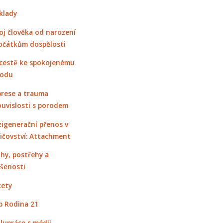
klady
oj člověka od narození
očátkům dospělosti
cestě ke spokojenému
rodu
rese a trauma
ouvislosti s porodem
igenerační přenos v
ičovství: Attachment
hy, postřehy a
šenosti
ety
 Rodina 21
lupráce s médii