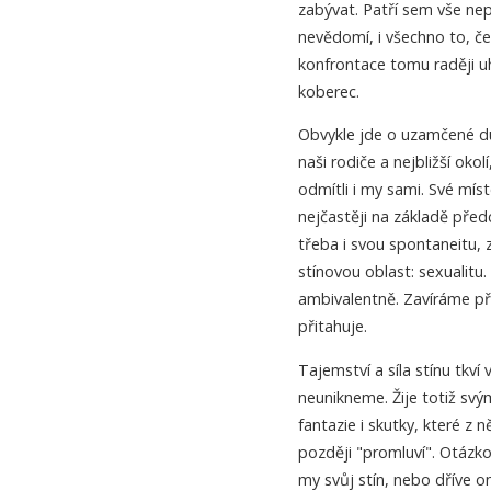
zabývat. Patří sem vše nep
nevědomí, i všechno to, če
konfrontace tomu raději 
koberec.
Obvykle jde o uzamčené du
naši rodiče a nejbližší okol
odmítli i my sami. Své místo
nejčastěji na základě před
třeba i svou spontaneitu, 
stínovou oblast: sexualitu
ambivalentně. Zavíráme př
přitahuje.
Tajemství a síla stínu tkv
neunikneme. Žije totiž svý
fantazie i skutky, které z
později "promluví". Otázko
my svůj stín, nebo dříve o