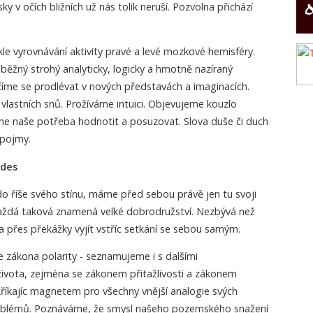
ky v očích bližních už nás tolik neruší. Pozvolna přichází
kle vyrovnávání aktivity pravé a levé mozkové hemisféry.
běžný strohý analyticky, logicky a hmotně nazíraný
íme se prodlévat v nových představách a imaginacích.
vlastních snů. Prožíváme intuici. Objevujeme kouzlo
bne naše potřeba hodnotit a posuzovat. Slova duše či duch
 pojmy.
ádes
do říše svého stínu, máme před sebou právě jen tu svoji
aždá taková znamená velké dobrodružství. Nezbývá než
 a přes překážky vyjít vstříc setkání se sebou samým.
 zákona polarity - seznamujeme i s dalšími
vota, zejména se zákonem přitažlivosti a zákonem
říkajíc magnetem pro všechny vnější analogie svých
roblémů. Poznáváme, že smysl našeho pozemského snažení