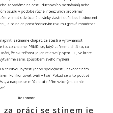
nebo se vydáme na cestu duchovního poznávání) nebo
rům osudu v podobě různě intenzivních problémů),
šet vnímat odvrácené stránky vlastní duše bez hodnocení
ni), a to nejen prostřednictvím rozumu (pravá moudrost
í naplnit, začínáme chápat, že štěstí a vyrovnanost
 to, co chceme. Přiblíží se, když začneme chtít to, co
ání, že skutečnost je jen relativní pojem. Tu, ve které
m vytváříme sami, způsobem svého myšlení.
 a celistvou bytostí (nebo společností), nakonec nám
ínem konfrontovat tváří v tvář. Pokud se o to poctivě
sit, a naopak se může stát něčím vzácným, co nás
tí.
Rozhovor
za práci se stínem je