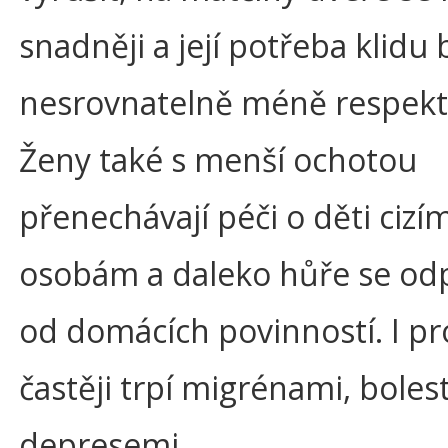
snadněji a její potřeba klidu 
nesrovnatelně méně respekt
Ženy také s menší ochotou
přenechávají péči o děti cizí
osobám a daleko hůře se odp
od domácích povinností. I pr
častěji trpí migrénami, boles
depresemi.