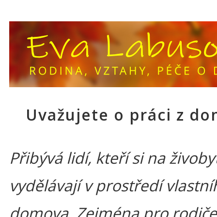
Uvažujete o práci z d
Přibývá lidí, kteří si na živoby
vydělávají v prostředí vlastn
domova. Zejména pro rodiče