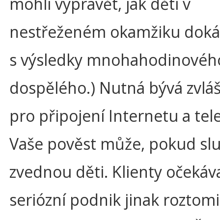
mohli vyprávět, jak děti v
nestřeženém okamžiku dokáž
s výsledky mnohahodinového
dospělého.) Nutná bývá zvláš
pro připojení Internetu a tel
Vaše pověst může, pokud sl
zvednou děti. Klienty očekáva
seriózní podnik jinak roztomi