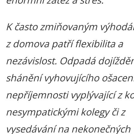
K často zmiňovaným výhodá
z domova patří flexibilita a
nezávislost. Odpadá dojížděn
shánění vyhovujícího ošacení
nepříjemnosti vyplývající z k
nesympatickými kolegy či z
vysedávání na nekonečných