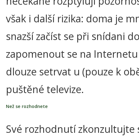
nečekaně rozptylují pozornos
však i další rizika: doma je
snazší začíst se při snídani d
zapomenout se na Internetu
dlouze setrvat u (pouze k ob
puštěné televize.
Než se rozhodnete
Své rozhodnutí zkonzultujte 