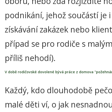
oboru, nebo zda rozjíždíte n
podnikání, jehož součástí je i
získávání zakázek nebo klien
případ se pro rodiče s malým
příliš nehodí).
V době rodičovské dovolené bývá práce z domova "požehná
Každý, kdo dlouhodobě pečo
malé děti ví, o jak nesnadno