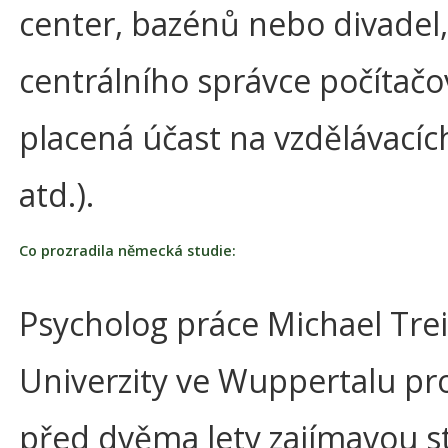
center, bazénů nebo divadel,
centrálního správce počítačov
placená účast na vzdělávacíc
atd.).
Co prozradila německá studie:
Psycholog práce Michael Trei
Univerzity ve Wuppertalu pr
před dvěma lety zajímavou st