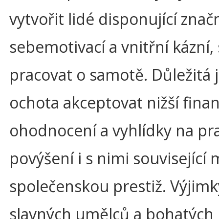
vytvořit lidé disponující zna
sebemotivací a vnitřní kázní,
pracovat o samotě. Důležitá j
ochota akceptovat nižší fina
ohodnocení a vyhlídky na pr
povýšení i s nimi související
společenskou prestiž. Výjimk
slavných umělců a bohatých