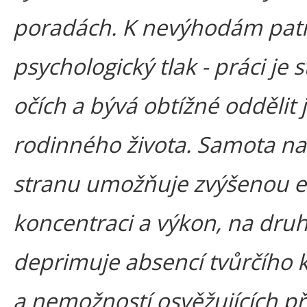
poradách. K nevýhodám patř
psychologický tlak - práci je s
očích a bývá obtížné oddělit j
rodinného života. Samota na
stranu umožňuje zvýšenou ef
koncentraci a výkon, na dru
deprimuje absencí tvůrčího k
a nemožností osvěžujících p