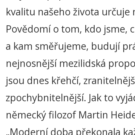
kvalitu našeho života určuje n
Povědomí o tom, kdo jsme,
a kam směřujeme, budují pr
nejnosnější mezilidská propo
jsou dnes křehčí, zranitelnějš
zpochybnitelnější. Jak to vyjá
německý filozof Martin Heid
„Moderní doba překonala k