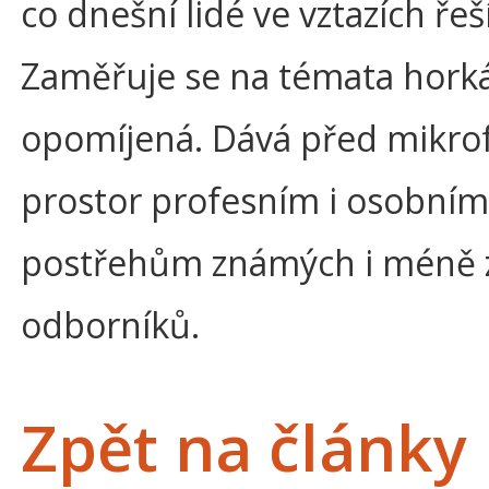
co dnešní lidé ve vztazích řeší
Zaměřuje se na témata horká
opomíjená. Dává před mikr
prostor profesním i osobním
postřehům známých i méně
odborníků.
Zpět na články