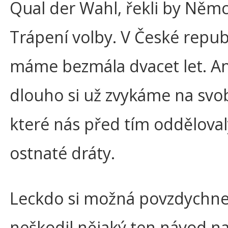
Qual der Wahl, řekli by Němc
Trápení volby. V České repub
máme bezmála dvacet let. An
dlouho si už zvykáme na svo
které nás před tím odděloval
ostnaté dráty.
Leckdo si možná povzdychne
neškodil nějaký ten návod n