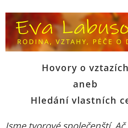
Hovory o vztazíc
aneb
Hledání vlastních c
Jsme tvorové společenští. Ač