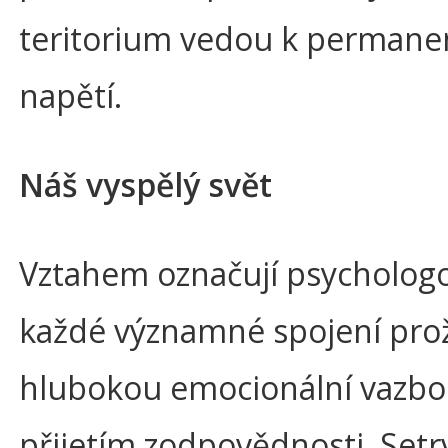
teritorium vedou k perman
napětí.
Náš vyspělý svět
Vztahem označují psycholog
každé významné spojení prož
hlubokou emocionální vazbo
přijetím zodpovědnosti. Setrv