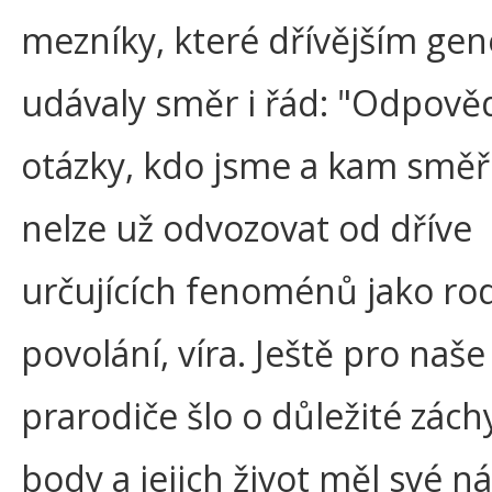
mezníky, které dřívějším ge
udávaly směr i řád: "Odpově
otázky, kdo jsme a kam smě
nelze už odvozovat od dříve
určujících fenoménů jako rod
povolání, víra. Ještě pro naše
prarodiče šlo o důležité zách
body a jejich život měl své ná