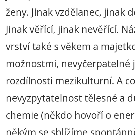
ženy. Jinak vzdělanec, jinak d
Jinak věřící, jinak nevěřící. N
vrství také s věkem a majet
možnostmi, nevyčerpatelné 
rozdílnosti mezikulturní. A c
nevyzpytatelnost tělesné a d
chemie (někdo hovoří o energ
někým se sblížíme spontánn