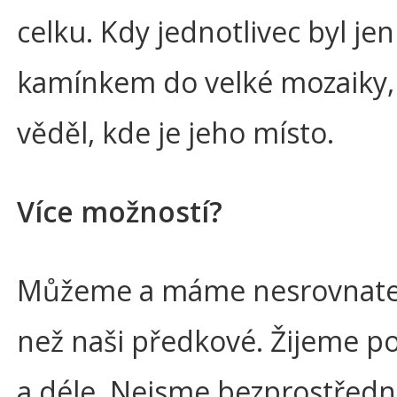
celku. Kdy jednotlivec byl j
kamínkem do velké mozaiky, 
věděl, kde je jeho místo.
Více možností?
Můžeme a máme nesrovnatel
než naši předkové. Žijeme p
a déle. Nejsme bezprostřed