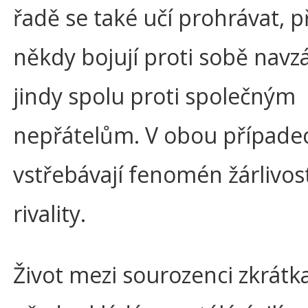
řadě se také učí prohrávat, 
někdy bojují proti sobě navz
jindy spolu proti společným
nepřátelům. V obou případe
vstřebávají fenomén žárlivost
rivality.
Život mezi sourozenci zkrátk