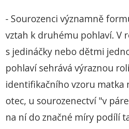
- Sourozenci významně formu
vztah k druhému pohlaví. V 
s jedináčky nebo dětmi jedn
pohlaví sehrává výraznou rol
identifikačního vzoru matka
otec, u sourozenectví "v pár
na ní do značné míry podílí t