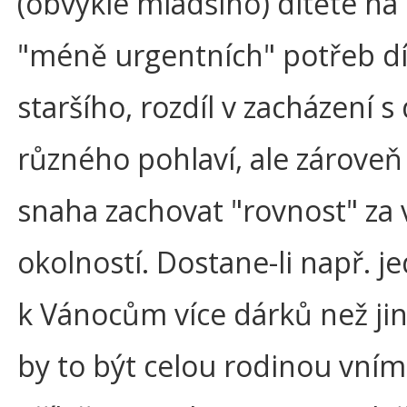
(obvykle mladšího) dítěte na
"méně urgentních" potřeb dí
staršího, rozdíl v zacházení s
různého pohlaví, ale zároveň
snaha zachovat "rovnost" za
okolností. Dostane-li např. j
k Vánocům více dárků než ji
by to být celou rodinou vní