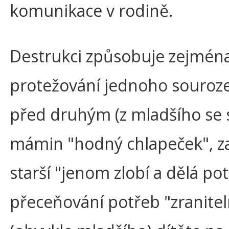
komunikace v rodině.
Destrukci způsobuje zejmén
protežování jednoho souroz
před druhým (z mladšího se 
mámin "hodný chlapeček", z
starší "jenom zlobí a dělá pot
přeceňování potřeb "zranitel