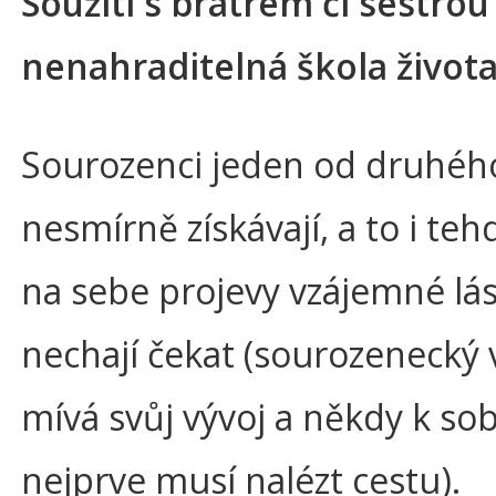
Soužití s bratrem či sestrou 
nenahraditelná škola život
Sourozenci jeden od druhéh
nesmírně získávají, a to i teh
na sebe projevy vzájemné lá
nechají čekat (sourozenecký 
mívá svůj vývoj a někdy k sob
nejprve musí nalézt cestu).