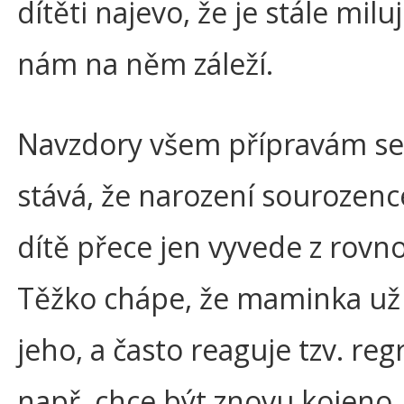
dítěti najevo, že je stále mil
nám na něm záleží.
Navzdory všem přípravám se
stává, že narození sourozence
dítě přece jen vyvede z rovn
Těžko chápe, že maminka už 
jeho, a často reaguje tzv. regr
např. chce být znovu kojeno,