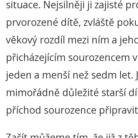
situace. Nejsilněji ji zajisté p
prvorozené dítě, zvláště pok
věkový rozdíl mezi ním a jeh
přicházejícím sourozencem v
jeden a menší než sedm let. 
mimořádně důležité starší dí
příchod sourozence připravit
Začít můžeme tím, že již z tě