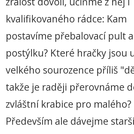
zralost dovolí, učiňme z něj i
kvalifikovaného rádce: Kam
postavíme přebalovací pult 
postýlku? Které hračky jsou 
velkého sourozence příliš "dě
takže je raději přerovnáme d
zvláštní krabice pro malého?
Především ale dávejme star