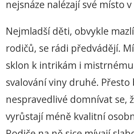
nejsnáze nalézají své místo v 
Nejmladší děti, obvykle mazl
rodičů, se rádi předvádějí. Mí
sklon k intrikám i mistrnému
svalování viny druhé. Přesto 
nespravedlivé domnívat se, ž
vyrůstají méně kvalitní osobn
Rodiče na ně sice mívají slabo