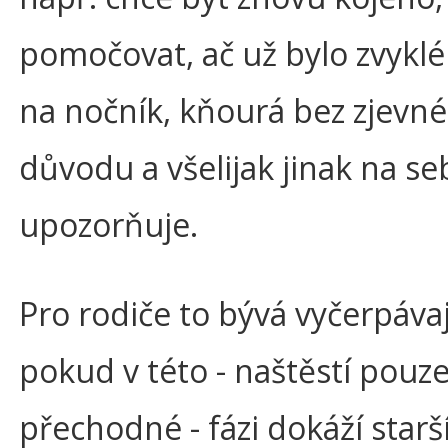
pomočovat, ač už bylo zvyklé
na nočník, kňourá bez zjevn
důvodu a všelijak jinak na se
upozorňuje.
Pro rodiče to bývá vyčerpávají
pokud v této - naštěstí pouz
přechodné - fázi dokáží star