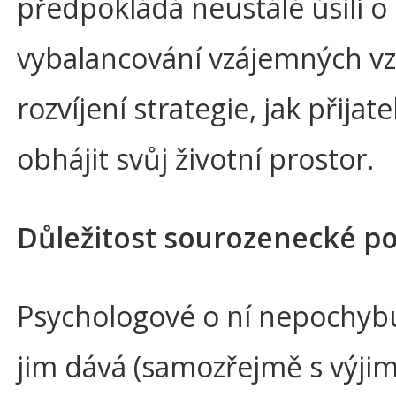
předpokládá neustálé úsilí o
vybalancování vzájemných vz
rozvíjení strategie, jak přijat
obhájit svůj životní prostor.
Důležitost sourozenecké po
Psychologové o ní nepochybuj
jim dává (samozřejmě s výji