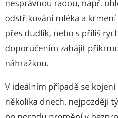
nesprávnou radou, např. oh
odstřikování mléka a krmení 
přes dudlík, nebo s příliš ry
doporučením zahájit přikrm
náhražkou.
V ideálním případě se kojení
několika dnech, nejpozději 
po porodu promění v bezpr