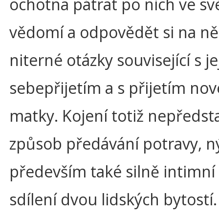
ochotna pátrat po nich ve s
vědomí a odpovědět si na ně
niterné otázky související s j
sebepřijetím a s přijetím nov
matky. Kojení totiž nepředst
způsob předávání potravy, n
především také silně intimn
sdílení dvou lidských bytostí.