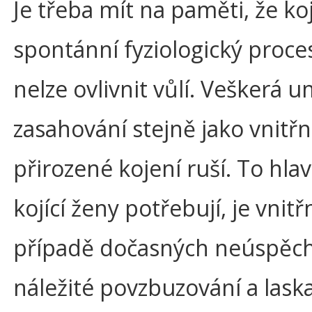
Je třeba mít na paměti, že koj
spontánní fyziologický proces
nelze ovlivnit vůlí. Veškerá 
zasahování stejně jako vnitřn
přirozené kojení ruší. To hlav
kojící ženy potřebují, je vnitřn
případě dočasných neúspěc
náležité povzbuzování a lask