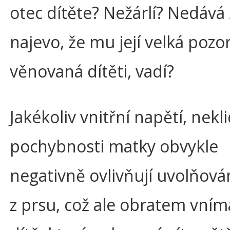
otec dítěte? Nežárlí? Nedává
najevo, že mu její velká pozo
věnovaná dítěti, vadí?
Jakékoliv vnitřní napětí, nekl
pochybnosti matky obvykle
negativně ovlivňují uvolňová
z prsu, což ale obratem vním