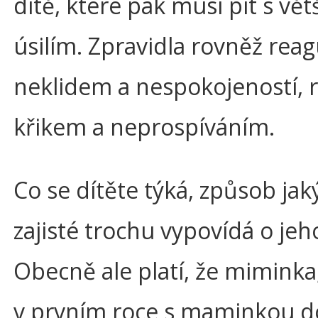
dítě, které pak musí pít s vě
úsilím. Zpravidla rovněž reag
neklidem a nespokojeností, r
křikem a neprospíváním.
Co se dítěte týká, způsob jak
zajisté trochu vypovídá o jeh
Obecně ale platí, že miminka
v prvním roce s maminkou d