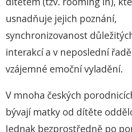
dítětem (tzv. rooming in), kt
usnadňuje jejich poznání,
synchronizovanost důležitýc
interakcí a v neposlední řadě
vzájemné emoční vyladění.
V mnoha českých porodnicíc
bývají matky od dítěte odděl
Jednak bezprostředně po po