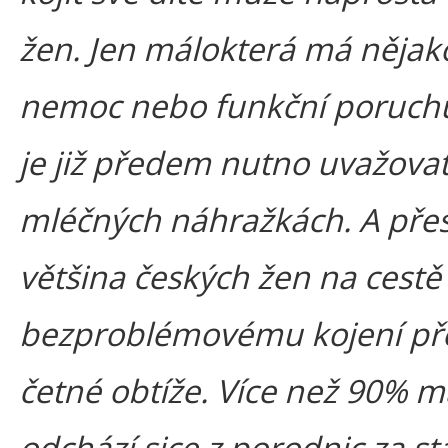
žen. Jen málokterá má nějak
nemoc nebo funkční poruchu
je již předem nutno uvažovat
mléčných náhražkách. A pře
většina českých žen na cestě
bezproblémovému kojení př
četné obtíže. Více než 90% m
odchází sice z porodnic za st