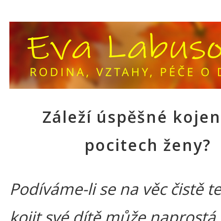
Záleží úspěšné kojen
pocitech ženy?
Podíváme-li se na věc čistě t
kojit své dítě může naprostá 