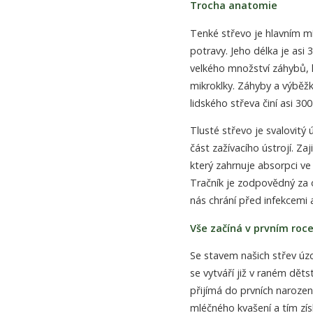
Trocha anatomie
Tenké střevo je hlavním mís
potravy. Jeho délka je asi 
velkého množství záhybů, k
mikroklky. Záhyby a výběžk
lidského střeva činí asi 30
Tlusté střevo je svalovitý 
část zažívacího ústrojí. Za
který zahrnuje absorpci ve
Tračník je zodpovědný za 
nás chrání před infekcemi
Vše začíná v prvním roce
Se stavem našich střev úzc
se vytváří již v raném děts
přijímá do prvních narozen
mléčného kvašení a tím zí