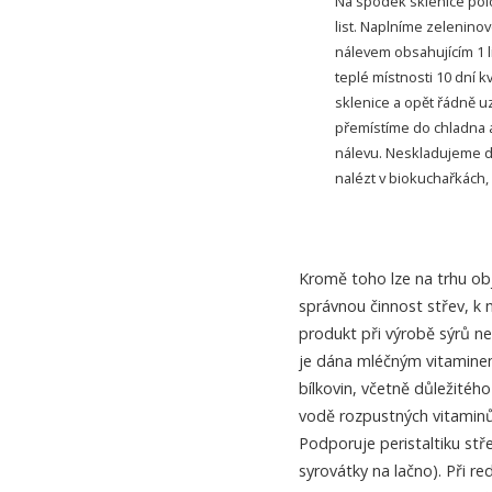
Na spodek sklenice polož
list. Naplníme zelenino
nálevem obsahujícím 1 l
teplé místnosti 10 dní k
sklenice a opět řádně u
přemístíme do chladna 
nálevu. Neskladujeme dl
nalézt v biokuchařkách, 
Kromě toho lze na trhu obj
správnou činnost střev, k 
produkt při výrobě sýrů ne
je dána mléčným vitaminem
bílkovin, včetně důležitéh
vodě rozpustných vitaminů 
Podporuje peristaltiku stř
syrovátky na lačno). Při r