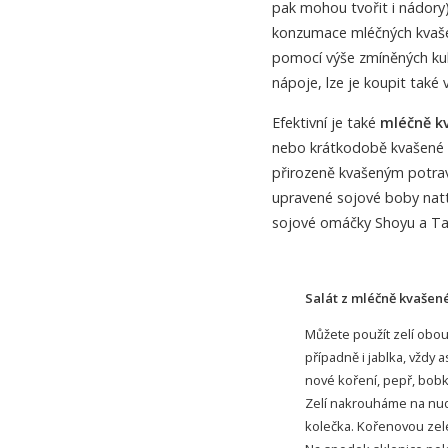
pak mohou tvořit i nádory)
konzumace mléčných kvaše
pomocí výše zmíněných kult
nápoje, lze je koupit také
Efektivní je také
mléčně k
nebo krátkodobě kvašené dr
přirozeně kvašeným potrav
upravené sojové boby natt
sojové omáčky Shoyu a Ta
Salát z mléčně kvašen
Můžete použít zelí obou
případně i jablka, vždy 
nové koření, pepř, bobkov
Zelí nakrouháme na nudl
kolečka. Kořenovou zel