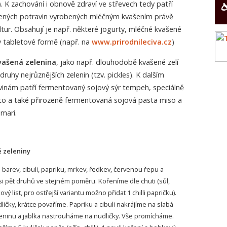
. K zachování i obnově zdraví ve střevech tedy patří
ných potravin vyrobených mléčným kvašením právě
ur. Obsahují je např. některé jogurty, mléčné kvašené
 v tabletové formě (např. na
www.prirodnileciva.cz
)
vašená zelenina
, jako např. dlouhodobě kvašené zelí
uhy nejrůznějších zelenin (tzv. pickles). K dalším
inám patří fermentovaný sojový sýr tempeh, speciálně
o a také přirozeně fermentovaná sojová pasta miso a
mari.
é zeleniny
 barev, cibuli, papriku, mrkev, ředkev, červenou řepu a
asi pět druhů ve stejném poměru. Kořeníme dle chuti (sůl,
ý list, pro ostřejší variantu možno přidat 1 chilli papričku).
ičky, krátce povaříme. Papriku a cibuli nakrájíme na slabá
eninu a jablka nastrouháme na nudličky. Vše promícháme.