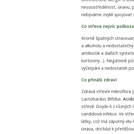
nesoustředěnost, únavu, p
nebýváme zvyklí spojovat s
Co střeva nejvíc poškozu
Kromě špatných stravovací
a alkoholu a nedostatečný 
antibiotik a dalších syntet
kortizony…). Negativně půs
vyčerpání a nedostatek po
Co přináší zdraví
Zdravá střevní mikroflora 
Lactobacilus Bifidus.
Acid
střevě. Dojde-li z různých
candidová infekce. Ve stře
látky, což má záporný vliv 
únava, dochází k přetěžová