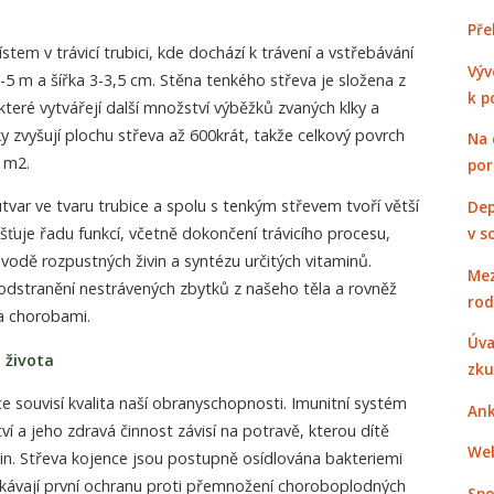
Pře
tem v trávicí trubici, kde dochází k trávení a vstřebávání
Výv
3-5 m a šířka 3-3,5 cm. Stěna tenkého střeva je složena z
k p
teré vytvářejí další množství výběžků zvaných klky a
y zvyšují plochu střeva až 600krát, takže celkový povrch
Na 
0 m2.
po
útvar ve tvaru trubice a spolu s tenkým střevem tvoří větší
Dep
v s
jišťuje řadu funkcí, včetně dokončení trávicího procesu,
 vodě rozpustných živin a syntézu určitých vitaminů.
Mez
odstranění nestrávených zbytků z našeho těla a rovněž
rod
 a chorobami.
Úva
 života
zku
e souvisí kvalita naší obranyschopnosti. Imunitní systém
Ank
tví a jeho zdravá činnost závisí na potravě, kterou dítě
Web
in. Střeva kojence jsou postupně osídlována bakteriemi
skávají první ochranu proti přemnožení choroboplodných
Spo