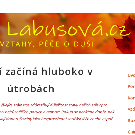
í začíná hluboko v
Úvo
útrobách
Por
Kon
šlející, stále více zdůrazňují důležitost stavu našich střev pro
Vzd
enci nejrůznějších poruch a nemocí. Pokud se necítíme dobře, pak
ývají doporučovány jako bezprostřední součást léčby nebo aspoň
Roz
Člá