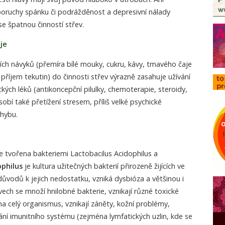
oruchy spánku či podrážděnost a depresivní nálady
e špatnou činností střev.
je
ch návyků (přemíra bílé mouky, cukru, kávy, tmavého čaje
příjem tekutin) do činnosti střev výrazně zasahuje užívání
ických léků (antikoncepční pilulky, chemoterapie, steroidy,
obí také přetížení stresem, příliš velké psychické
hybu.
je tvořena bakteriemi Lactobacilus Acidophilus a
ophilus
je kultura užitečných bakterií přirozeně žijících ve
 důvodů k jejich nedostatku, vzniká dysbióza a většinou i
vech se množí hnilobné bakterie, vznikají různé toxické
na celý organismus, vznikají záněty, kožní problémy,
ní imunitního systému (zejména lymfatických uzlin, kde se