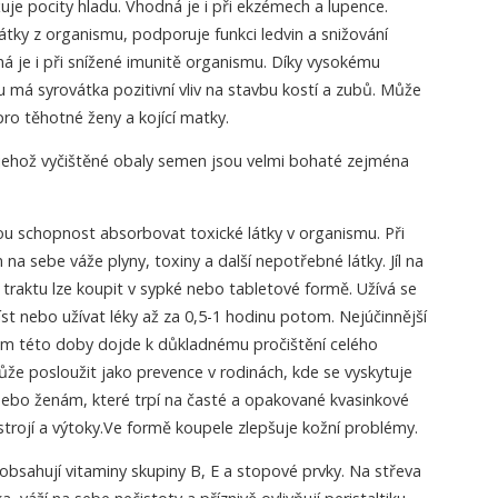
uje pocity hladu. Vhodná je i při ekzémech a lupence.
tky z organismu, podporuje funkci ledvin a snižování
ná je i při snížené imunitě organismu. Díky vysokému
u má syrovátka pozitivní vliv na stavbu kostí a zubů. Může
o těhotné ženy a kojící matky.
), jehož vyčištěné obaly semen jsou velmi bohaté zejména
ou schopnost absorbovat toxické látky v organismu. Při
na sebe váže plyny, toxiny a další nepotřebné látky. Jíl na
o traktu lze koupit v sypké nebo tabletové formě. Užívá se
íst nebo užívat léky až za 0,5-1 hodinu potom. Nejúčinnější
ěhem této doby dojde k důkladnému pročištění celého
 Může posloužit jako prevence v rodinách, kde se vyskytuje
, nebo ženám, které trpí na časté a opakované kvasinkové
trojí a výtoky.Ve formě koupele zlepšuje kožní problémy.
obsahují vitaminy skupiny B, E a stopové prvky. Na střeva