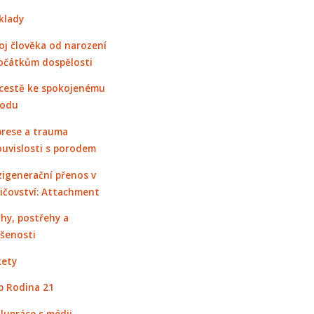
klady
oj člověka od narození
očátkům dospělosti
cestě ke spokojenému
rodu
rese a trauma
ouvislosti s porodem
igenerační přenos v
ičovství: Attachment
hy, postřehy a
šenosti
ety
 Rodina 21
lupráce s médii