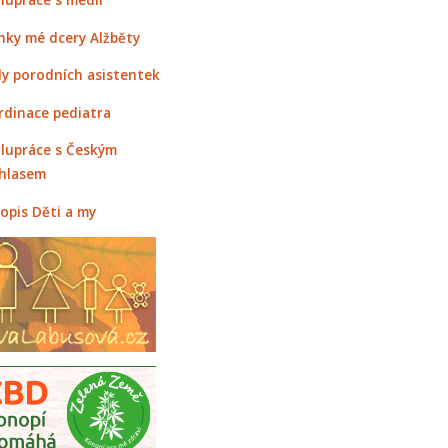
nky mé dcery Alžběty
y porodních asistentek
rdinace pediatra
lupráce s Českým
hlasem
opis Děti a my