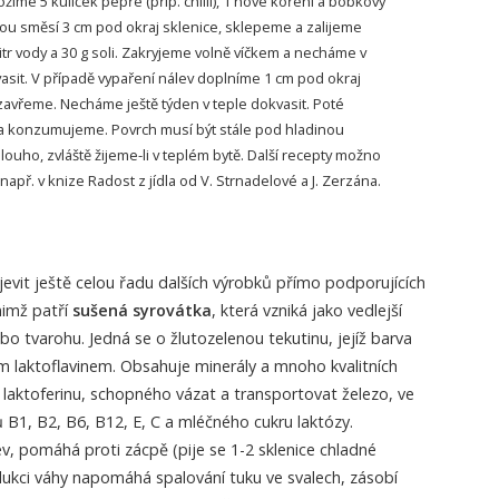
íme 5 kuliček pepře (příp. chilli), 1 nové koření a bobkový
vou směsí 3 cm pod okraj sklenice, sklepeme a zalijeme
itr vody a 30 g soli. Zakryjeme volně víčkem a necháme v
vasit. V případě vypaření nálev doplníme 1 cm pod okraj
zavřeme. Necháme ještě týden v teple dokvasit. Poté
a konzumujeme. Povrch musí být stále pod hladinou
ouho, zvláště žijeme-li v teplém bytě. Další recepty možno
např. v knize Radost z jídla od V. Strnadelové a J. Zerzána.
evit ještě celou řadu dalších výrobků přímo podporujících
nimž patří
sušená syrovátka
, která vzniká jako vedlejší
bo tvarohu. Jedná se o žlutozelenou tekutinu, jejíž barva
 laktoflavinem. Obsahuje minerály a mnoho kvalitních
o laktoferinu, schopného vázat a transportovat železo, ve
B1, B2, B6, B12, E, C a mléčného cukru laktózy.
ev, pomáhá proti zácpě (pije se 1-2 sklenice chladné
edukci váhy napomáhá spalování tuku ve svalech, zásobí