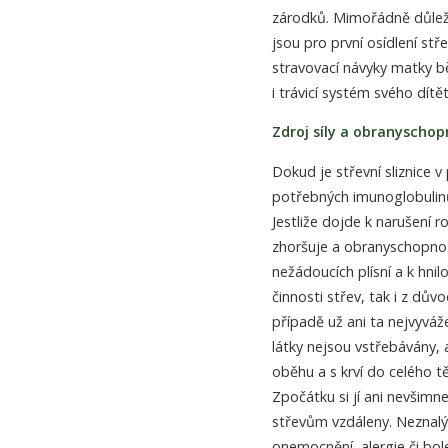
zárodků. Mimořádně důleži
jsou pro první osídlení stř
stravovací návyky matky b
i trávicí systém svého dítět
Zdroj síly a obranyscho
Dokud je střevní sliznice
potřebných imunoglobulinů 
Jestliže dojde k narušení r
zhoršuje a obranyschopno
nežádoucích plísní a k hni
činnosti střev, tak i z d
případě už ani ta nejvyváž
látky nejsou vstřebávány, a
oběhu a s krví do celého t
Zpočátku si jí ani nevšimne
střevům vzdáleny. Neznalý 
onemocnění, alergie či bol