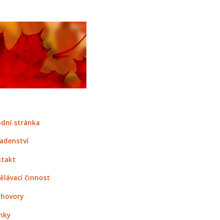
dní stránka
adenství
takt
ělávací činnost
hovory
nky