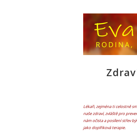
Zdrav
Lékaři, zejména ti celostně smý
naše zdraví, zvláště pro prev
nám očista a posílení střev b
jako doplňková terapie.