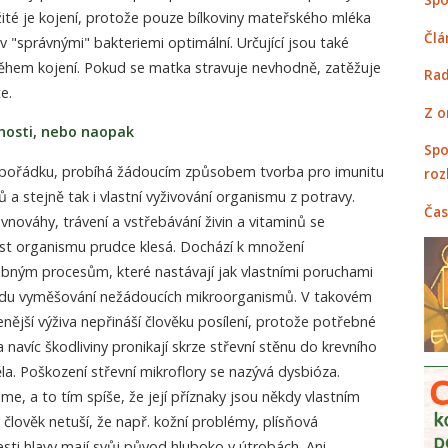
té je kojení, protože pouze bílkoviny mateřského mléka
Člá
ev "správnými" bakteriemi optimální. Určující jsou také
ěhem kojení. Pokud se matka stravuje nevhodně, zatěžuje
Rad
e.
Z o
pnosti, nebo naopak
Spo
 v pořádku, probíhá žádoucím způsobem tvorba pro imunitu
roz
a stejně tak i vlastní vyživování organismu z potravy.
Čas
ovnováhy, trávení a vstřebávání živin a vitaminů se
st organismu prudce klesá. Dochází k množení
lobným procesům, které nastávají jak vlastními poruchami
ůvodu vyměšování nežádoucích mikroorganismů. V takovém
enější výživa nepřináší člověku posílení, protože potřebné
 navíc škodliviny pronikají skrze střevní stěnu do krevního
ěla. Poškození střevní mikroflory se nazývá dysbióza.
me, a to tím spíše, že její příznaky jsou někdy vlastním
člověk netuší, že např. kožní problémy, plísňová
esti hlavy mají svůj původ hluboko v útrobách. Ani