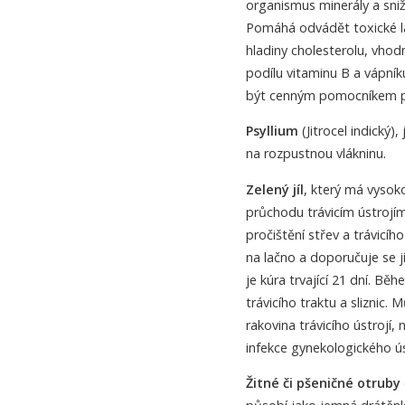
organismus minerály a sniž
Pomáhá odvádět toxické lá
hladiny cholesterolu, vhod
podílu vitaminu B a vápník
být cenným pomocníkem pr
Psyllium
(Jitrocel indický
na rozpustnou vlákninu.
Zelený jíl
, který má vysok
průchodu trávicím ústrojím 
pročištění střev a trávicíh
na lačno a doporučuje se j
je kúra trvající 21 dní. B
trávicího traktu a sliznic.
rakovina trávicího ústrojí
infekce gynekologického ús
Žitné či pšeničné otruby