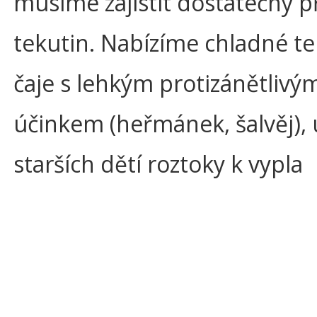
musíme zajistit dostatečný p
tekutin. Nabízíme chladné te
čaje s lehkým protizánětlivý
účinkem (heřmánek, šalvěj), 
starších dětí roztoky k vypla