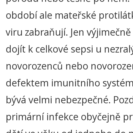
období ale mateřské protilátk
viru zabraňují. Jen výjimečn
dojít k celkové sepsi u nezra
novorozenců nebo novoroze
defektem imunitního systém
bývá velmi nebezpečné. Pozd
primární infekce obyčejně p