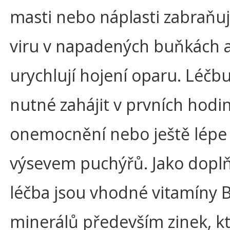
masti nebo náplasti zabraňují
viru v napadených buňkách a
urychlují hojení oparu. Léčbu
nutné zahájit v prvních hodi
onemocnění nebo ještě lépe
výsevem puchýřů. Jako dopl
léčba jsou vhodné vitamíny B 
minerálů především zinek, k