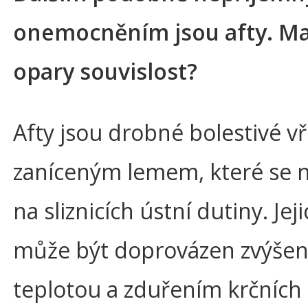
onemocněním jsou afty. Maj
opary souvislost?
Afty jsou drobné bolestivé vř
zaníceným lemem, které se n
na sliznicích ústní dutiny. Jej
může být doprovázen zvýše
teplotou a zduřením krčních