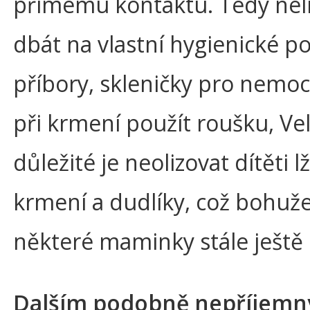
přímému kontaktu. Tedy nelí
dbát na vlastní hygienické 
příbory, skleničky pro nemo
při krmení použít roušku, Ve
důležité je neolizovat dítěti lž
krmení a dudlíky, což bohuže
některé maminky stále ještě d
Dalším podobně nepříjem