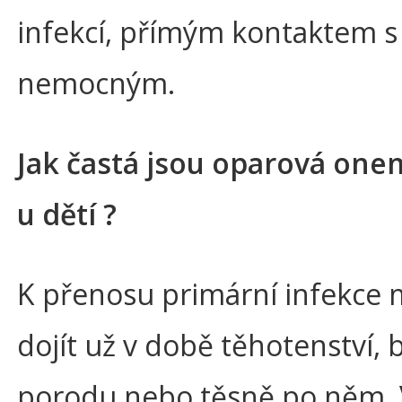
infekcí, přímým kontaktem s
nemocným.
Jak častá jsou oparová on
u dětí ?
K přenosu primární infekce
dojít už v době těhotenství,
porodu nebo těsně po něm.