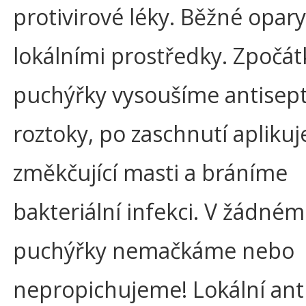
protivirové léky. Běžné opar
lokálními prostředky. Zpočá
puchýřky vysoušíme antisep
roztoky, po zaschnutí apliku
změkčující masti a bráníme
bakteriální infekci. V žádné
puchýřky nemačkáme nebo
nepropichujeme! Lokální anti