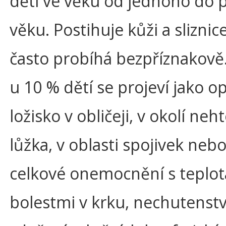
dětí ve věku od jednoho do pě
věku. Postihuje kůži a sliznice
často probíhá bezpříznakově.
u 10 % dětí se projeví jako o
ložisko v obličeji, v okolí ne
lůžka, v oblasti spojivek nebo
celkové onemocnění s teplot
bolestmi v krku, nechutenst