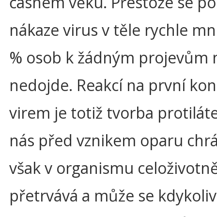
časném věku. Přestože se po
nákaze virus v těle rychle mn
% osob k žádným projevům 
nedojde. Reakcí na první kon
virem je totiž tvorba protilát
nás před vznikem oparu chrán
však v organismu celoživotn
přetrvává a může se kdykoliv