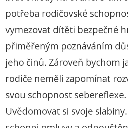
potřeba rodičovské schopnos
vymezovat dítěti bezpečné h
přiměřeným poznáváním dů
jeho činů. Zároveň bychom j
rodiče neměli zapomínat rozv
svou schopnost sebereflexe.
Uvědomovat si svoje slabiny.
schopni omluvy a odpouštěn