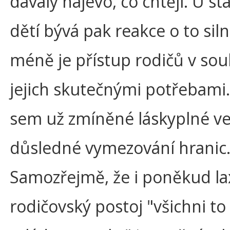
dávaly najevo, co chtějí. U st
dětí bývá pak reakce o to siln
méně je přístup rodičů v sou
jejich skutečnými potřebami.
sem už zmíněné láskyplné ve
důsledné vymezování hranic
Samozřejmě, že i poněkud la
rodičovský postoj "všichni to 