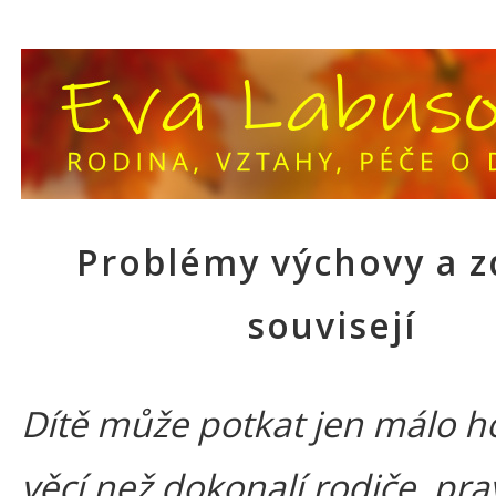
Problémy výchovy a z
souvisejí
Dítě může potkat jen málo h
věcí než dokonalí rodiče, prav