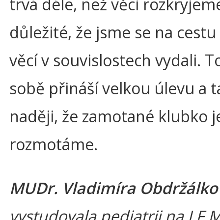
trvá déle, než věci rozkryjeme
důležité, že jsme se na cestu
věcí v souvislostech vydali. 
sobě přináší velkou úlevu a 
naději, že zamotané klubko 
rozmotáme.
MUDr. Vladimíra Obdržálko
vystudovala pediatrii na LF 