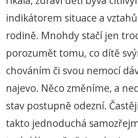
říkala, zdraví dětí bývá citliv
indikátorem situace a vztahů
rodině. Mnohdy stačí jen tro
porozumět tomu, co dítě sv
chováním či svou nemocí dá
najevo. Něco změníme, a ne
stav postupně odezní. Častěji
takto jednoduchá samozřejm