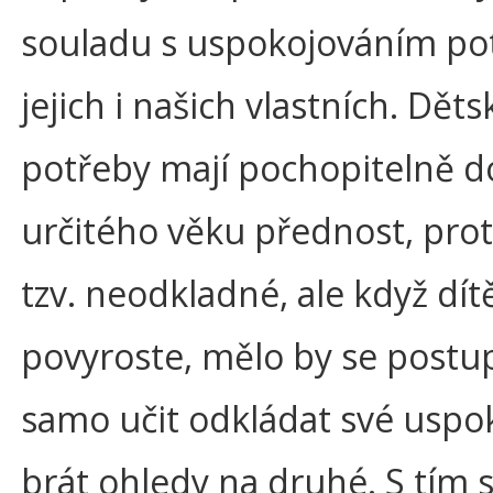
souladu s uspokojováním po
jejich i našich vlastních. Děts
potřeby mají pochopitelně d
určitého věku přednost, prot
tzv. neodkladné, ale když dít
povyroste, mělo by se postu
samo učit odkládat své uspok
brát ohledy na druhé. S tím s