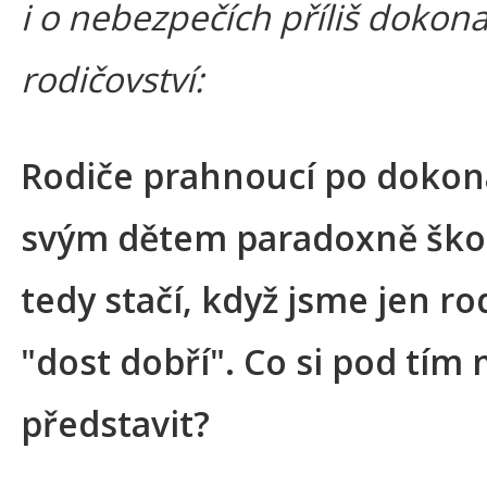
i o nebezpečích příliš dokon
rodičovství:
Rodiče prahnoucí po dokon
svým dětem paradoxně škod
tedy stačí, když jsme jen ro
"dost dobří". Co si pod tí
představit?