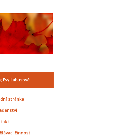
g Evy Labusové
dní stránka
adenství
takt
ělávací činnost