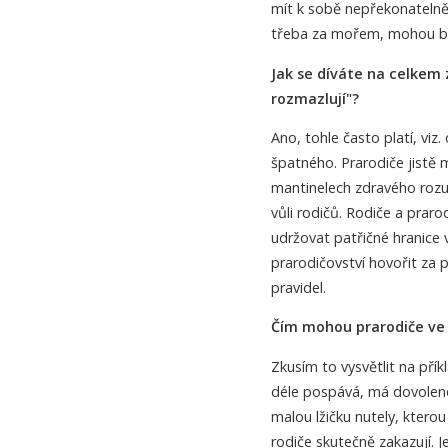
mít k sobě nepřekonatelně 
třeba za mořem, mohou být
Jak se díváte na celkem z
rozmazlují"?
Ano, tohle často platí, viz
špatného. Prarodiče jistě
mantinelech zdravého rozu
vůli rodičů. Rodiče a prar
udržovat patřičné hranice 
prarodičovství hovořit za
pravidel.
Čím mohou prarodiče ve 
Zkusím to vysvětlit na přík
déle pospává, má dovolen
malou lžičku nutely, ktero
rodiče skutečně zakazují. 