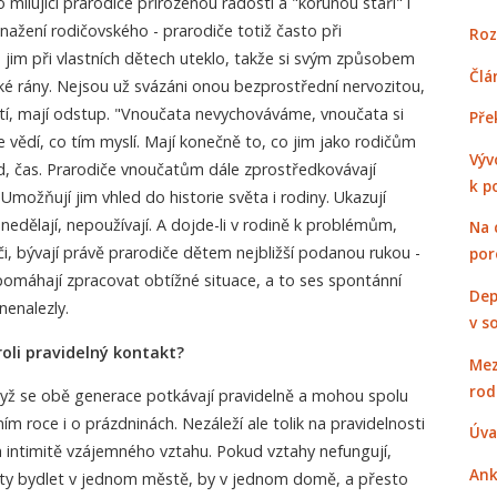
 milující prarodiče přirozenou radostí a "korunou stáří" i
nažení rodičovského - prarodiče totiž často při
Roz
o jim při vlastních dětech uteklo, takže si svým způsobem
Člá
ké rány. Nejsou už svázáni onou bezprostřední nervozitou,
í, mají odstup. "Vnoučata nevychováváme, vnoučata si
Pře
 vědí, co tím myslí. Mají konečně to, co jim jako rodičům
Výv
ed, čas. Prarodiče vnoučatům dále zprostředkovávají
k p
 Umožňují jim vhled do historie světa i rodiny. Ukazují
e nedělají, nepoužívají. A dojde-li v rodině k problémům,
Na 
i, bývají právě prarodiče dětem nejbližší podanou rukou -
por
 pomáhají zpracovat obtížné situace, a to ses spontánní
Dep
nenalezly.
v s
roli pravidelný kontakt?
Mez
rod
dyž se obě generace potkávají pravidelně a mohou spolu
ním roce i o prázdninách. Nezáleží ale tolik na pravidelnosti
Úva
 intimitě vzájemného vztahu. Pokud vztahy nefungují,
Ank
ty bydlet v jednom městě, by v jednom domě, a přesto