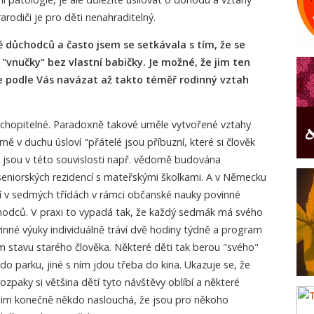
rodiči je pro děti nenahraditelný.
 důchodců a často jsem se setkávala s tím, že se
 "vnučky" bez vlastní babičky. Je možné, že jim ten
e podle Vás navázat až takto téměř rodinný vztah
pochopitelné. Paradoxně takové uměle vytvořené vztahy
mě v duchu úsloví "přátelé jsou příbuzní, které si člověk
i jsou v této souvislosti např. vědomě budována
seniorských rezidencí s mateřskými školkami. A v Německu
jí v sedmých třídách v rámci občanské nauky povinné
odců. V praxi to vypadá tak, že každý sedmák má svého
vinné výuky individuálně tráví dvě hodiny týdně a program
m stavu starého člověka. Některé děti tak berou "svého"
do parku, jiné s ním jdou třeba do kina. Ukazuje se, že
ozpaky si většina dětí tyto návštěvy oblíbí a některé
 jim konečně někdo naslouchá, že jsou pro někoho