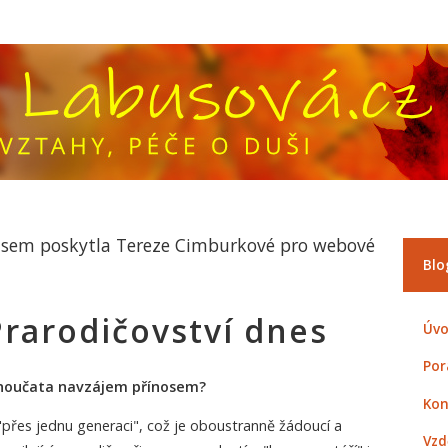
 jsem poskytla Tereze Cimburkové pro webové
Blo
 Prarodičovství dnes
Úvo
Por
 vnoučata navzájem přínosem?
Kon
"přes jednu generaci", což je oboustranně žádoucí a
Vzd