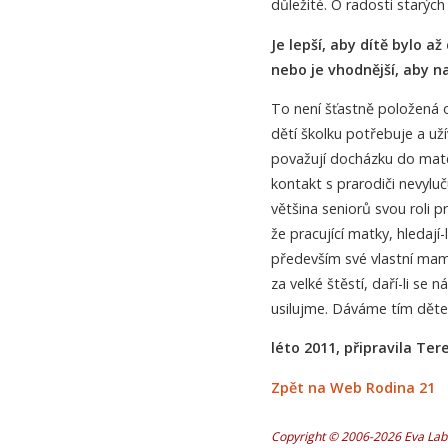
důležité. O radosti starých 
Je lepší, aby dítě bylo a
nebo je vhodnější, aby n
To není šťastně položená o
dětí školku potřebuje a už
považují docházku do mate
kontakt s prarodiči nevylu
většina seniorů svou roli pr
že pracující matky, hledají-
především své vlastní mam
za velké štěstí, daří-li se 
usilujme. Dáváme tím děte
léto 2011, připravila Te
Zpět na Web Rodina 21
Copyright © 2006-2026 Eva Labu