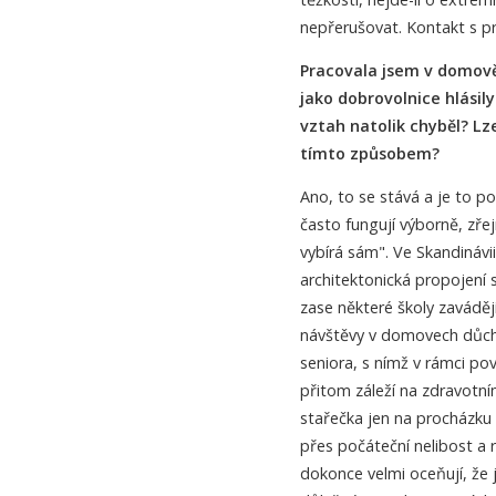
nepřerušovat. Kontakt s pra
Pracovala jsem v domově
jako dobrovolnice hlásily
vztah natolik chyběl? Lz
tímto způsobem?
Ano, to se stává a je to 
často fungují výborně, zřej
vybírá sám". Ve Skandinávi
architektonická propojení 
zase některé školy zavádě
návštěvy v domovech důch
seniora, s nímž v rámci po
přitom záleží na zdravotní
stařečka jen na procházku 
přes počáteční nelibost a r
dokonce velmi oceňují, že