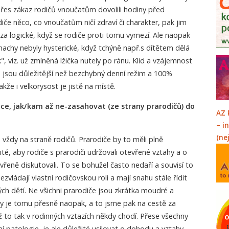
es zákaz rodičů vnoučatům dovolili hodiny před
odiče něco, co vnoučatům ničí zdraví či charakter, pak jim
 za logické, když se rodiče proti tomu vymezí. Ale naopak
nachy nebyly hysterické, když tchýně např.s dítětem dělá
, viz. už zmíněná lžička nutely po ránu. Klid a vzájemnost
 jsou důležitější než bezchybný denní režim a 100%
kže i velkorysost je jistě na místě.
ce, jak/kam až ne-zasahovat (ze strany prarodičů) do
AZ 
– i
(ne
vždy na straně rodičů. Prarodiče by to měli plně
ité, aby rodiče s prarodiči udržovali otevřené vztahy a o
eně diskutovali. To se bohužel často nedaří a souvisí to
zvládají vlastní rodičovskou roli a mají snahu stále řídit
ch dětí. Ne všichni prarodiče jsou zkrátka moudré a
kdy je tomu přesně naopak, a to jsme pak na cestě za
to tak v rodinných vztazích někdy chodí. Přese všechny
ní patologie, je ale důležité usilovat o dohodu a vztahy