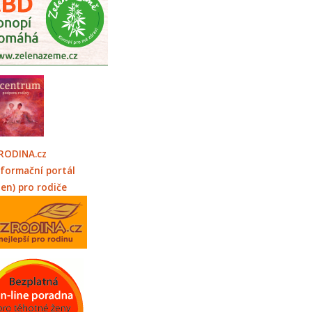
RODINA.cz
nformační portál
jen) pro rodiče