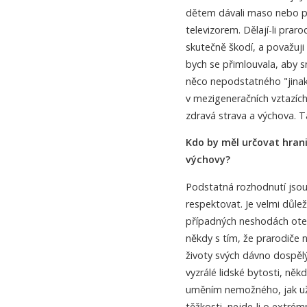
dětem dávali maso nebo př
televizorem. Dělají-li prar
skutečně škodí, a považuji
bych se přimlouvala, aby s
něco nepodstatného "jinak"
v mezigeneračních vztazích
zdravá strava a výchova. Ta
Kdo by měl určovat hrani
výchovy?
Podstatná rozhodnutí jsou 
respektovat. Je velmi důlež
případných neshodách otevř
někdy s tím, že prarodiče ne
životy svých dávno dospělý
vyzrálé lidské bytosti, ně
uměním nemožného, jak už 
těžkosti, nejde-li o extrém