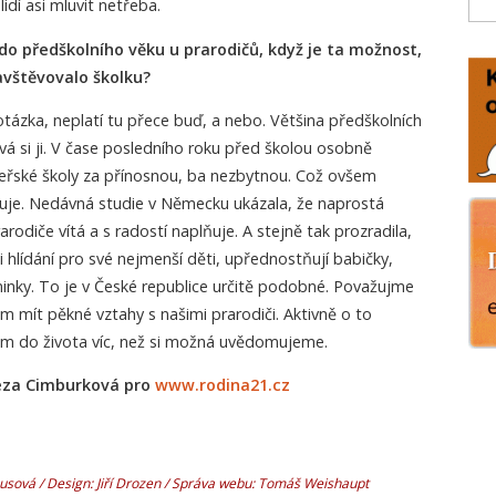
lidí asi mluvit netřeba.
ž do předškolního věku u prarodičů, když je ta možnost,
avštěvovalo školku?
tázka, neplatí tu přece buď, a nebo. Většina předškolních
ívá si ji. V čase posledního roku před školou osobně
řské školy za přínosnou, ba nezbytnou. Což ovšem
čuje. Nedávná studie v Německu ukázala, že naprostá
arodiče vítá a s radostí naplňuje. A stejně tak prozradila,
li hlídání pro své nejmenší děti, upřednostňují babičky,
inky. To je v České republice určitě podobné. Považujme
nám mít pěkné vztahy s našimi prarodiči. Aktivně o to
m do života víc, než si možná uvědomujeme.
reza Cimburková pro
www.rodina21.cz
sová / Design: Jiří Drozen / Správa webu: Tomáš Weishaupt