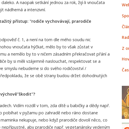
daleko. A naopak setkání jednou za rok, žijí-li vnoučata
Web
 nádherná a intenzivní.
Spo
ažitý přístup: "rodiče vychovávají, prarodiče
Člá
Rad
. odpověď č. 1, a není na tom dle mého soudu nic
 mohou vnoučata hýčkat, mělo by to však zůstat v
Z o
mu a nemělo by to v ničem zásadním překračovat přání a
Hov
odiče by si měli vzájemně naslouchat, respektovat se a
ve smyslu nebudeme si do svého rodičovství /
Čas
 předpokladu, že se obě strany budou držet dohodnutých
výchově"škodit"?
ladech. Vidím rozdíl v tom, zda dítě u babičky a dědy např.
o pobíhat v pyžamu po zahradě nebo ráno dostane
u maminka nekupuje, nebo když prarodiče dovolí něco, co
Je nepřípustné, aby prarodiče např. vegetariánsky vedeným