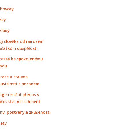
hovory
nky
klady
oj člověka od narození
očátkům dospělosti
cestě ke spokojenému
odu
rese a trauma
ouvislosti s porodem
igenerační přenos v
ičovství: Attachment
hy, postřehy a zkušenosti
ety