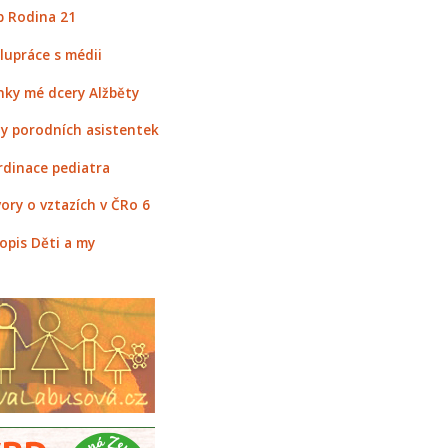
 Rodina 21
lupráce s médii
nky mé dcery Alžběty
y porodních asistentek
rdinace pediatra
ory o vztazích v ČRo 6
opis Děti a my