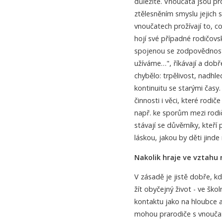
důležité. Vnoučata jsou pro
ztělesněním smyslu jejich s
vnoučatech prožívají to, c
hojí své případné rodičovs
spojenou se zodpovědnost
užíváme…", říkávají a dobře
chybělo: trpělivost, nadhl
kontinuitu se starými časy.
činnosti i věci, které rodič
např. ke sporům mezi rodič
stávají se důvěrníky, kteří
láskou, jakou by děti jinde 
Nakolik hraje ve vztahu 
V zásadě je jistě dobře, k
žít obyčejný život - ve škol
kontaktu jako na hloubce a
mohou prarodiče s vnouča