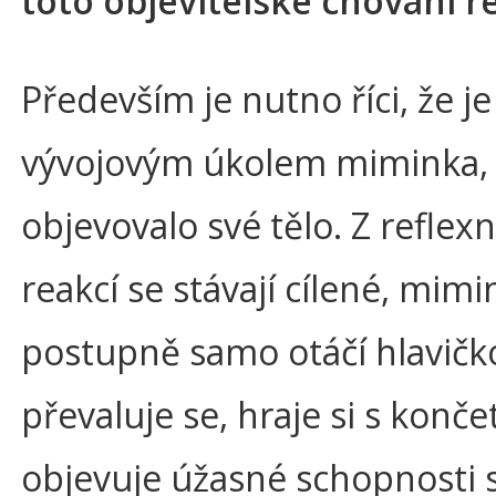
toto objevitelské chování r
Především je nutno říci, že j
vývojovým úkolem miminka,
objevovalo své tělo. Z reflex
reakcí se stávají cílené, mim
postupně samo otáčí hlavičk
převaluje se, hraje si s konče
objevuje úžasné schopnosti 