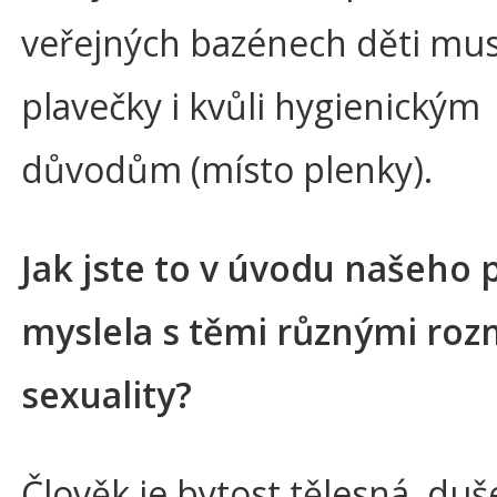
veřejných bazénech děti mus
plavečky i kvůli hygienickým
důvodům (místo plenky).
Jak jste to v úvodu našeho 
myslela s těmi různými roz
sexuality?
Člověk je bytost tělesná, duš