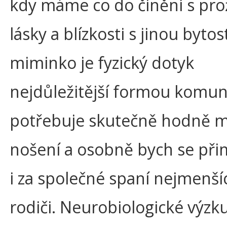
kdy máme co do činění s pro
lásky a blízkosti s jinou bytos
miminko je fyzický dotyk
nejdůležitější formou komun
potřebuje skutečně hodně m
nošení a osobně bych se při
i za společné spaní nejmenšíc
rodiči. Neurobiologické výz