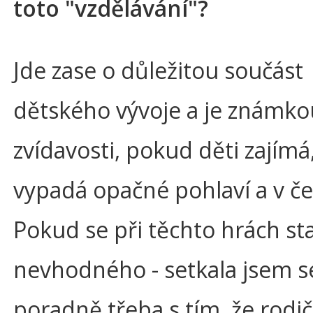
toto "vzdělávání"?
Jde zase o důležitou součást
dětského vývoje a je známko
zvídavosti, pokud děti zajímá,
vypadá opačné pohlaví a v čem
Pokud se při těchto hrách s
nevhodného - setkala jsem s
poradně třeba s tím, že rodič