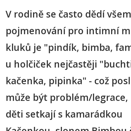
V rodině se často dědí vše
pojmenování pro intimní mí
kluků je "pindík, bimba, fam
u holčiček nejčastěji "bucht
kačenka, pipinka" - což pos
může být problém/legrace, 
děti setkají s kamarádkou
Kačenkou, slonem Bimbou č