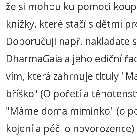
že si mohou ku pomoci koupi
knížky, které stačí s dětmi pro
Doporučuji např. nakladatels
DharmaGaia a jeho ediční řa
vím, která zahrnuje tituly "
bříško" (O početí a těhotenstv
"Máme doma miminko" (o p
kojení a péči o novorozence)