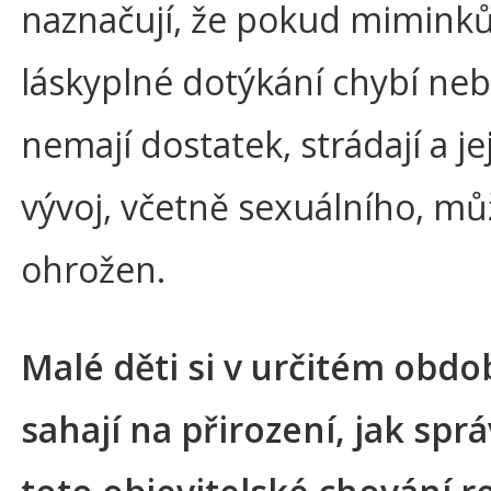
naznačují, že pokud mimin
láskyplné dotýkání chybí ne
nemají dostatek, strádají a je
vývoj, včetně sexuálního, mů
ohrožen.
Malé děti si v určitém obdo
sahají na přirození, jak spr