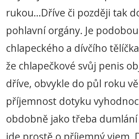
rukou…Dříve či později tak do
pohlavní orgány. Je podobou
chlapeckého a dívčího tělíčk
že chlapečkové svůj penis ob
dříve, obvykle do půl roku vě
příjemnost dotyku vyhodnocu
obdobně jako třeba dumlání 
jde prostě o příjemný vjem. 