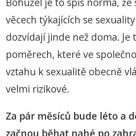
Bohužel je to spíš norma, že 
věcech týkajících se sexuality
dozvídají jinde než doma. Je t
poměrech, které ve společno
vztahu k sexualitě obecně vl
velmi rizikové.
Za pár měsíců bude léto a d
začnou běhat nahé po zahr