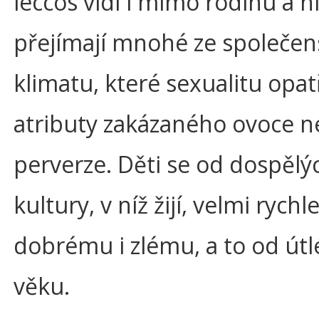
leccos vidí i mimo rodinu a h
přejímají mnohé ze společe
klimatu, které sexualitu opat
atributy zakázaného ovoce n
perverze. Děti se od dospělýc
kultury, v níž žijí, velmi rychle
dobrému i zlému, a to od út
věku.