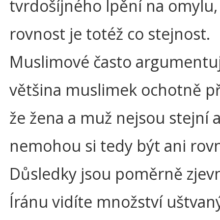
tvrdošíjného lpění na omylu,
rovnost je totéž co stejnost.
Muslimové často argumentují
většina muslimek ochotně př
že žena a muž nejsou stejní 
nemohou si tedy být ani rovn
Důsledky jsou poměrně zjevn
Íránu vidíte množství uštvan