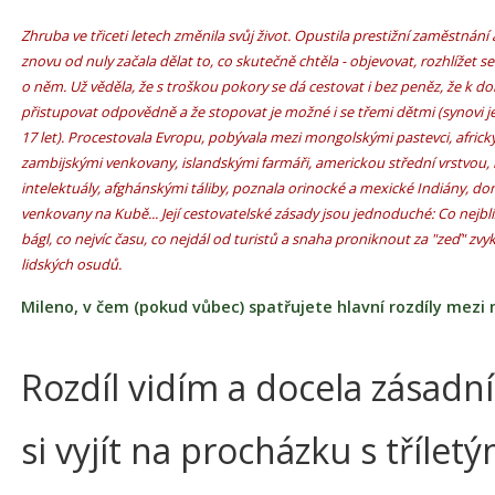
Zhruba ve třiceti letech změnila svůj život. Opustila prestižní zaměstná
znovu od nuly začala dělat to, co skutečně chtěla - objevovat, rozhlížet s
o něm. Už věděla, že s troškou pokory se dá cestovat i bez peněz, že k do
přistupovat odpovědně a že stopovat je možné i se třemi dětmi (synovi j
17 let). Procestovala Evropu, pobývala mezi mongolskými pastevci, africk
zambijskými venkovany, islandskými farmáři, americkou střední vrstvou,
intelektuály, afghánskými táliby, poznala orinocké a mexické Indiány, d
venkovany na Kubě... Její cestovatelské zásady jsou jednoduché: Co nejblí
bágl, co nejvíc času, co nejdál od turistů a snaha proniknout za "zeď" zvyků
lidských osudů.
Mileno, v čem (pokud vůbec) spatřujete hlavní rozdíly mezi
Rozdíl vidím a docela zásadní
si vyjít na procházku s třílet