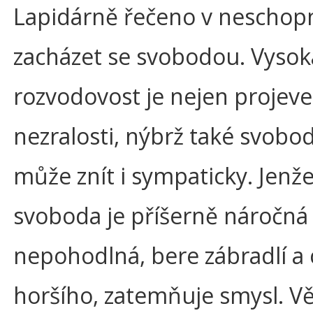
Lapidárně řečeno v neschop
zacházet se svobodou. Vysok
rozvodovost je nejen projev
nezralosti, nýbrž také svobod
může znít i sympaticky. Jenž
svoboda je příšerně náročná
nepohodlná, bere zábradlí a 
horšího, zatemňuje smysl. V