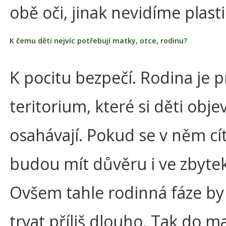
obě oči, jinak nevidíme plasti
K čemu děti nejvíc potřebují matky, otce, rodinu?
K pocitu bezpečí. Rodina je p
teritorium, které si děti objev
osahávají. Pokud se v něm cít
budou mít důvěru i ve zbytek
Ovšem tahle rodinná fáze b
trvat příliš dlouho. Tak do ma