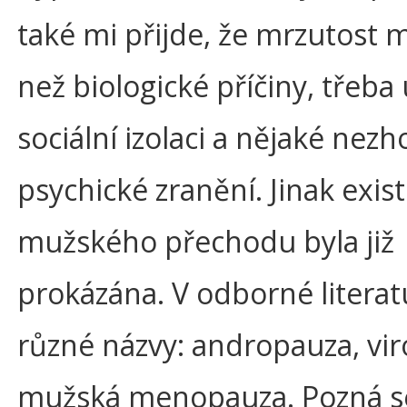
také mi přijde, že mrzutost m
než biologické příčiny, třeba
sociální izolaci a nějaké nez
psychické zranění. Jinak exis
mužského přechodu byla již
prokázána. V odborné litera
různé názvy: andropauza, vi
mužská menopauza. Pozná s