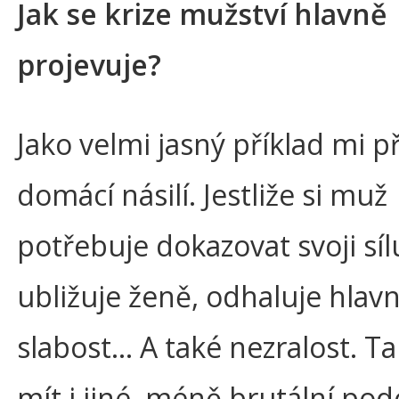
Jak se krize mužství hlavně
projevuje?
Jako velmi jasný příklad mi př
domácí násilí. Jestliže si muž
potřebuje dokazovat svoji síl
ubližuje ženě, odhaluje hlavn
slabost… A také nezralost. T
mít i jiné, méně brutální pod