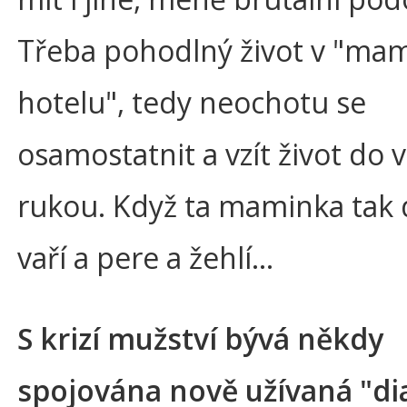
Třeba pohodlný život v "ma
hotelu", tedy neochotu se
osamostatnit a vzít život do v
rukou. Když ta maminka tak
vaří a pere a žehlí…
S krizí mužství bývá někdy
spojována nově užívaná "d