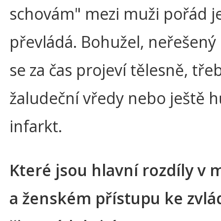
schovám" mezi muži pořád j
převládá. Bohužel, neřešený
se za čas projeví tělesně, tře
žaludeční vředy nebo ještě hů
infarkt.
Které jsou hlavní rozdíly 
a ženském přístupu ke zvlá