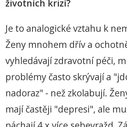
životních krizí?
Je to analogické vztahu k n
Ženy mnohem dřív a ochotně
vyhledávají zdravotní péči, m
problémy často skrývají a "j
nadoraz" - než zkolabují. Žen
mají častěji "depresi", ale mu
páchají 4 x více sebevražd. Z