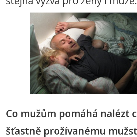
stejná výzva pro ženy i muže.
Co mužům pomáhá nalézt c
šťastně prožívanému mužstv