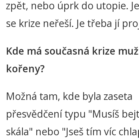
zpět, nebo úprk do utopie. J
se krize neřeší. Je třeba jí proj
Kde má současná krize mužs
kořeny?
Možná tam, kde byla zaseta
přesvědčení typu "Musíš bejt
skála" nebo "Jseš tím víc chla