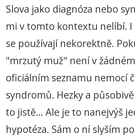
Slova jako diagnóza nebo sy
mi v tomto kontextu nelíbí. I
se používají nekorektně. Pok
"mrzutý muž" není v žádné
oficiálním seznamu nemocí č
syndromů. Hezky a působivě 
to jistě… Ale je to nanejvýš j
hypotéza. Sám o ní slyším po