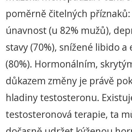
poměrně čitelných příznaků:
únavnost (u 82% mužů), depr
stavy (70%), snížené libido a
(80%). Hormonálním, skrytý
důkazem změny je právě pok
hladiny testosteronu. Existuj
testosteronová terapie, ta 
dočasně udržet kýženou ho