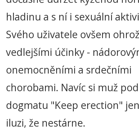
hladinu a s ní i sexuální aktiv
Svého uživatele ovšem ohro
vedlejšími účinky - nádorový
onemocněními a srdečními
chorobami. Navíc si muž pod
dogmatu "Keep erection" jen
iluzi, že nestárne.