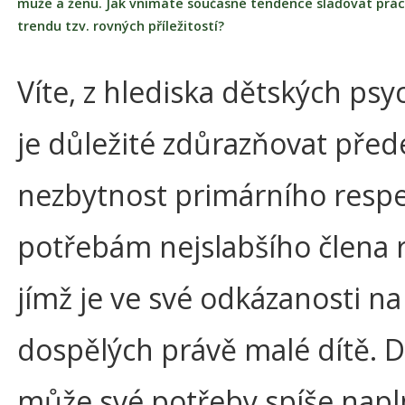
muže a ženu. Jak vnímáte současné tendence slaďovat práci
trendu tzv. rovných příležitostí?
Víte, z hlediska dětských ps
je důležité zdůrazňovat pře
nezbytnost primárního respe
potřebám nejslabšího člena 
jímž je ve své odkázanosti na
dospělých právě malé dítě. 
může své potřeby spíše napln