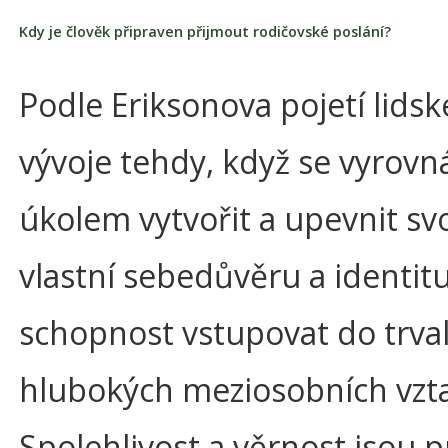
Kdy je člověk připraven přijmout rodičovské poslání?
Podle Eriksonova pojetí lids
vývoje tehdy, když se vyrovn
úkolem vytvořit a upevnit sv
vlastní sebedůvěru a identitu
schopnost vstupovat do trva
hlubokých meziosobních vzt
Spolehlivost a věrnost jsou p