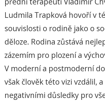
přední terapeuti Vladimír Ch
Ludmila Trapková hovoří v t
souvislosti o rodině jako o so
děloze. Rodina zůstává nejle
zázemím pro plození a výchov
V moderní a postmoderní do
však člověk této vizi vzdálil, a
negativními důsledky pro vš