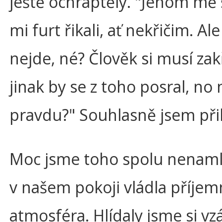
ještě ochraptělý. "Jenom mě š
mi furt řikali, ať nekřičim. Al
nejde, né? Člověk si musí zakř
jinak by se z toho posral, n
pravdu?" Souhlasně jsem při
Moc jsme toho spolu nenamlu
v našem pokoji vládla příjem
atmosféra. Hlídaly jsme si v