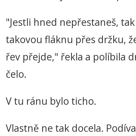
"Jestli hned nepřestaneš, tak 
takovou fláknu přes držku, ž
řev přejde," řekla a políbila 
čelo.
V tu ránu bylo ticho.
Vlastně ne tak docela. Podíva