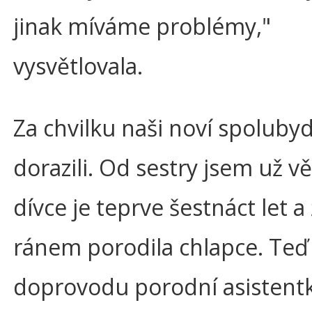
jinak míváme problémy,"
vysvětlovala.
Za chvilku naši noví spolubydl
dorazili. Od sestry jsem už vě
dívce je teprve šestnáct let a
ránem porodila chlapce. Teď 
doprovodu porodní asistentk