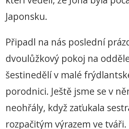
Japonsku.
Připadl na nás poslední práz
dvoulůžkový pokoj na odděl
šestinedělí v malé frýdlantsk
porodnici. Ještě jsme se v n
neohřály, když zaťukala sestr
rozpačitým výrazem ve tváři.