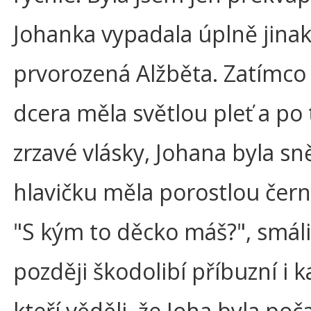
Johanka vypadala úplně jina
prvorozená Alžběta. Zatímco 
dcera měla světlou pleť a po 
zrzavé vlásky, Johana byla sn
hlavičku měla porostlou černo
"S kým to děcko máš?", smáli
později škodolibí příbuzní i 
kteří věděli, že Joha byla poč