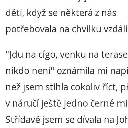
děti, když se některá z nás
potřebovala na chvilku vzdáli
"Jdu na cígo, venku na terase
nikdo není" oznámila mi např
než jsem stihla cokoliv říct, p
v náručí ještě jedno černé m
Střídavě jsem se dívala na J