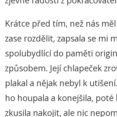
zjevné radosti z pokračovate
Krátce před tím, než nás měl
zase rozdělit, zapsala se mi 
spolubydlící do paměti origi
způsobem. Její chlapeček zr
plakal a nějak nebyl k utišení.
ho houpala a konejšila, poté
zkusila nakojit, ale nic nepo