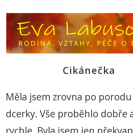
Cikánečka
Měla jsem zrovna po porodu
dcerky. Vše proběhlo dobře 
rychle. Byla jsem jen překva