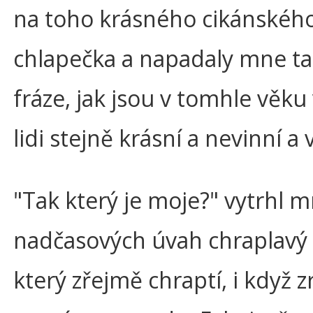
na toho krásného cikánskéh
chlapečka a napadaly mne ta
fráze, jak jsou v tomhle věku
lidi stejně krásní a nevinní a
"Tak který je moje?" vytrhl m
nadčasových úvah chraplavý 
který zřejmě chraptí, i když 