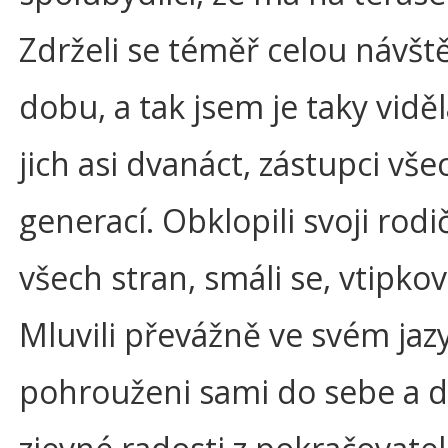
Zdrželi se téměř celou návšt
dobu, a tak jsem je taky viděl
jich asi dvanáct, zástupci vše
generací. Obklopili svoji rodi
všech stran, smáli se, vtipkova
Mluvili převážně ve svém jaz
pohrouženi sami do sebe a d