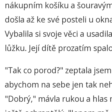
nákupním košíku a šouravým
došla až ke své posteli u okn
Vybalila si svoje věci a usadil
lůžku. Její dítě prozatím spalo
"Tak co porod?" zeptala jsem
abychom na sebe jen tak neh
"Dobrý," mávla rukou a hlas