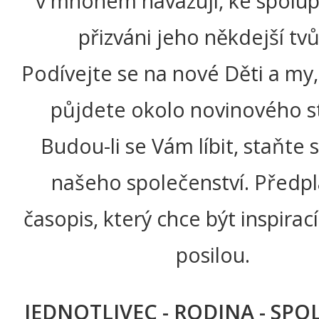
v mnohém navazují, ke spolupr
přizváni jeho někdejší tvů
Podívejte se na nové Děti a my,
půjdete okolo novinového s
Budou-li se Vám líbit, staňte 
našeho společenství. Předpla
časopis, který chce být inspirací
posilou.
JEDNOTLIVEC - RODINA - SP