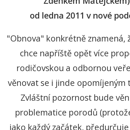
Zdeňkem Matějčkem)
od ledna 2011 v nové po
"Obnova" konkrétně znamená, ž
chce napříště opět více pro
rodičovskou a odbornou veře
věnovat se i jinde opomíjeným
Zvláštní pozornost bude vě
problematice porodů (protož
jako každý začátek, předurčuj