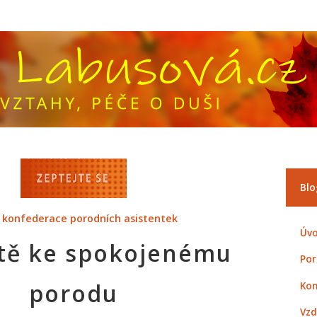
Blo
 konfederace porodních asistentek
Úvo
tě ke spokojenému
Por
porodu
Kon
Vzd