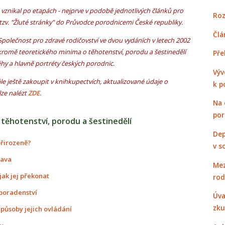
vznikal po etapách - nejprve v podobě jednotlivých článků pro
Roz
 tzv. "Žluté stránky" do Průvodce porodnicemi České republiky.
Člá
 Společnost pro zdravé rodičovství ve dvou vydáních v letech 2002
kromě teoretického minima o těhotenství, porodu a šestinedělí
Pře
hy a hlavně portréty českých porodnic.
Výv
le ještě zakoupit v knihkupectvích, aktualizované údaje o
k p
lze nalézt
ZDE
.
Na 
po
o těhotenství, porodu a šestinedělí
Dep
přirozeně?
v s
rava
Mez
jak jej překonat
rod
 poradenství
Úva
zku
způsoby jejich ovládání