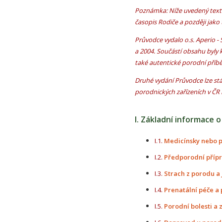
Poznámka: Níže uvedený text 
časopis Rodiče a později jako
Průvodce vydalo o.s. Aperio -
a 2004. Součástí obsahu byly 
také autentické porodní příbě
Druhé vydání Průvodce lze stá
porodnických zařízeních v ČR 
I. Základní informace 
I.1.
Medicínsky nebo 
I.2.
Předporodní příp
I.3.
Strach z porodu a 
I.4.
Prenatální péče a
I.5.
Porodní bolesti a 