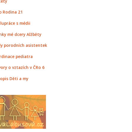
ety
 Rodina 21
lupráce s médii
nky mé dcery Alžběty
y porodních asistentek
rdinace pediatra
ory o vztazích v ČRo 6
opis Děti a my