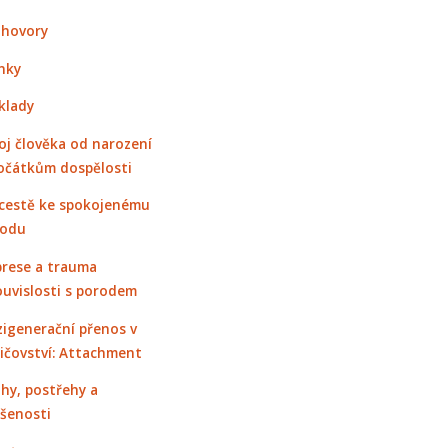
hovory
nky
klady
oj člověka od narození
očátkům dospělosti
cestě ke spokojenému
rodu
rese a trauma
ouvislosti s porodem
igenerační přenos v
ičovství: Attachment
hy, postřehy a
šenosti