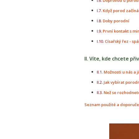
I.6.
Doprovod u porod
I.7.
Když porod začíná
I.8.
Doby porodní
I.9.
První kontakt s m
I.10.
Císařský řez - s
II. Víte, kde chcete při
II.1.
Možnosti u nás a 
II.2.
Jak vybírat porodn
II.3.
Než se rozhodnet
Seznam použité a doporučené