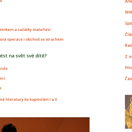
u
Ank
Web
Spo
iminkem a začátky mateřství
Člá
pásná operace i obchod se strachem
Rad
vést na svět své dítě?
Z o
Hov
jinde
ici
Čas
e
 literatury ke kapitolám I a II