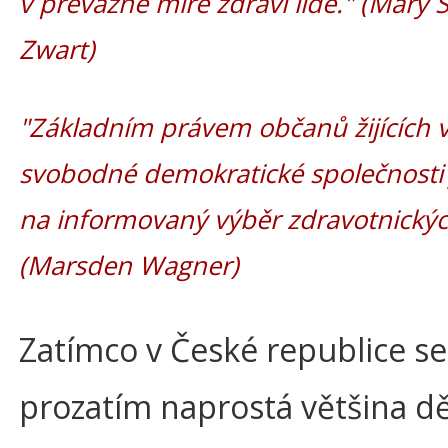
v převážné míře zdraví lidé." (Mary S
Zwart)
"Základním právem občanů žijících 
svobodné demokratické společnosti 
na informovaný výběr zdravotnickýc
(Marsden Wagner)
Zatímco v České republice se
prozatím naprostá většina dět