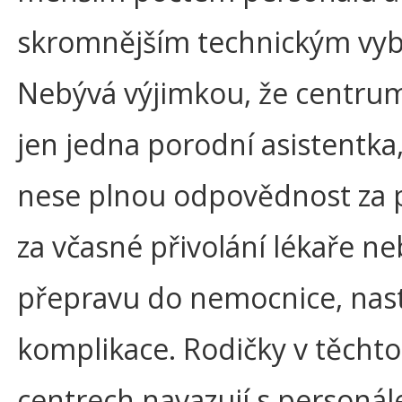
skromnějším technickým vy
Nebývá výjimkou, že centru
jen jedna porodní asistentka,
nese plnou odpovědnost za 
za včasné přivolání lékaře n
přepravu do nemocnice, nast
komplikace. Rodičky v těchto
centrech navazují s personá