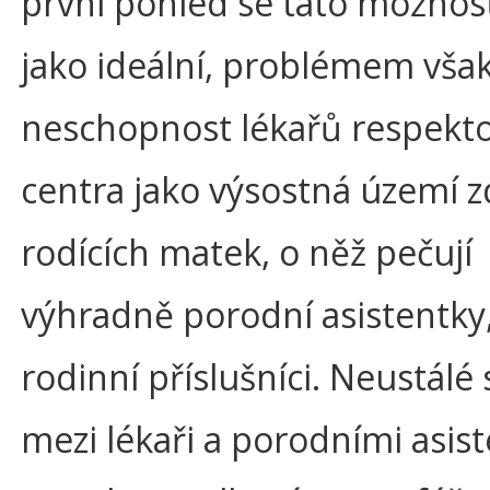
první pohled se tato možnost
jako ideální, problémem vša
neschopnost lékařů respekto
centra jako výsostná území 
rodících matek, o něž pečují
výhradně porodní asistentky,
rodinní příslušníci. Neustálé
mezi lékaři a porodními asis