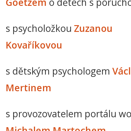
Goetzem
o dětech s poruc
s psycholožkou
Zuzanou
Kovaříkovou
s dětským psychologem
Vác
Mertinem
s provozovatelem portálu wo
Michalem Martochem