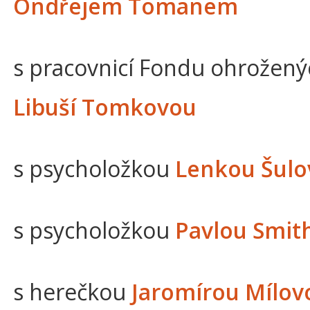
Ondřejem Tomanem
s pracovnicí Fondu ohrožený
Libuší Tomkovou
s psycholožkou
Lenkou Šulo
s psycholožkou
Pavlou Smit
s herečkou
Jaromírou Mílov