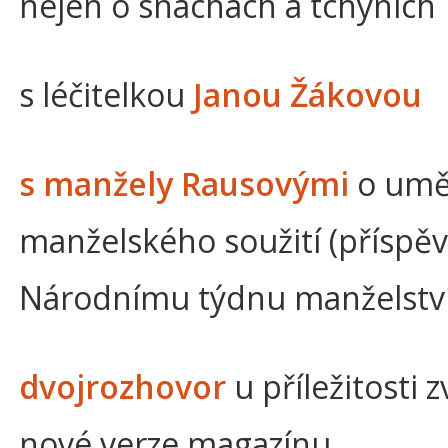
nejen o snachách a tchýních
s léčitelkou
Janou Žákovou
s manžely Rausovými
o umě
manželského soužití (příspěv
Národnímu týdnu manželství
dvojrozhovor
u příležitosti 
nové verze magazínu