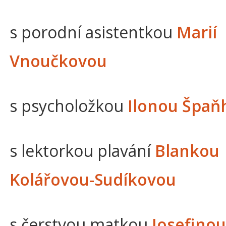
s porodní asistentkou
Marií
Vnoučkovou
s psycholožkou
Ilonou Špaň
s lektorkou plavání
Blankou
Kolářovou-Sudíkovou
s čerstvou matkou
Josefinou