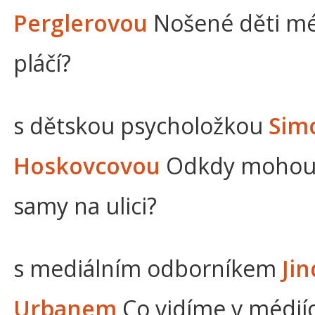
Perglerovou
Nošené děti m
pláčí?
s dětskou psycholožkou
Sim
Hoskovcovou
Odkdy mohou 
samy na ulici?
s mediálním odborníkem
Ji
Urbanem
Co vidíme v médiíc