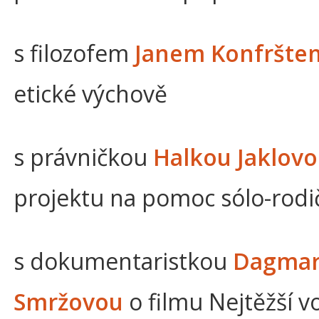
s filozofem
Janem Konfršt
etické výchově
s právničkou
Halkou Jaklov
projektu na pomoc sólo-rod
s dokumentaristkou
Dagma
Smržovou
o filmu Nejtěžší v