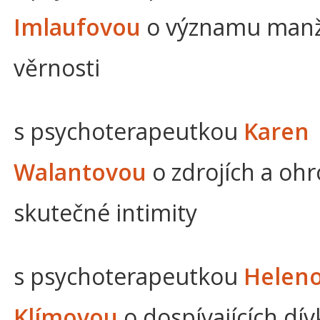
Imlaufovou
o významu manž
věrnosti
s psychoterapeutkou
Karen
Walantovou
o zdrojích a oh
skutečné intimity
s psychoterapeutkou
Helen
Klímovou
o dospívajících dí