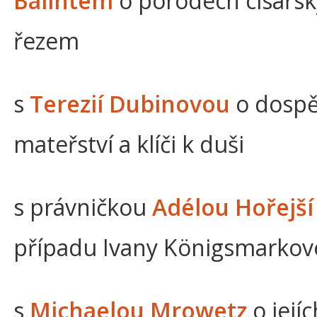
Balintem
o porodech císařs
řezem
s
Terezií Dubinovou
o dospě
mateřství a klíči k duši
s právničkou
Adélou Hořejš
případu Ivany Königsmarkov
s
Michaelou Mrowetz
o jejíc