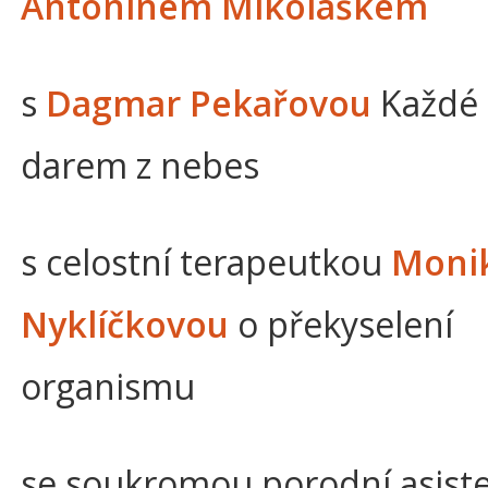
Antonínem Mikoláškem
s
Dagmar Pekařovou
Každé d
darem z nebes
s celostní terapeutkou
Moni
Nyklíčkovou
o překyselení
organismu
se soukromou porodní asist