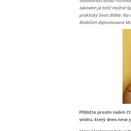
svobodnou volbu rozhodov
takovém je totiž možné šp
praktický život dítěte. N
Rodičům diplomovaná Mo
Přibližte prosím našim 
směru, který dnes nese 