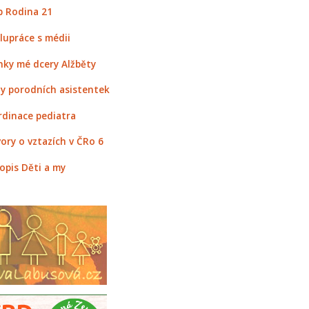
 Rodina 21
lupráce s médii
nky mé dcery Alžběty
y porodních asistentek
rdinace pediatra
ory o vztazích v ČRo 6
opis Děti a my