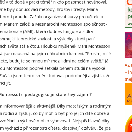
dětí v té době v praxi téměř nikdo pozornost nevěnoval.
né byly donucovací metody, hrozby i tresty. Maria
t proti proudu. Začala organizovat kurzy pro učitele a
m Mariem založila Mezinárodní Montessori společnost -
rnationale (AMI), která dodnes funguje a sídlí v
nující teoretické znalosti a výsledky studií paní
ch světa stále čtou. Hloubku myšlenek Marii Montessori
terá jsou napsaná na jejím náhrobním kameni: "Prosím, milé
žete, budujte se mnou mír mezi lidmi na celém světě." Já
AZ 
ou Montessori poprvé setkala během studií na vysoké
– i
Začala jsem tento směr studovat podrobněji a zjistila, že
(ne
i jít.
 Montessotri pedagogiku je stále živý zájem?
 informovanější a aktivnější. Díky mateřským a rodinným
 rodiči a zjišťují, co by mohlo být pro jejich dítě dobré a
vzdělání a výchově mohlo vyhovovat. Nejspíš hlavně díky
 vychází z přirozenosti dítěte, dospívají k závěru, že jde