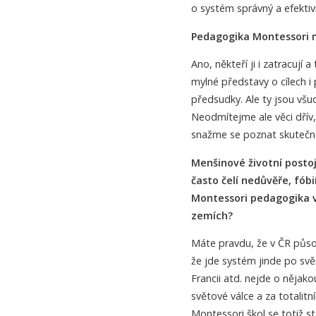
o systém správný a efektivn
Pedagogika Montessori m
Ano, někteří ji i zatracují
mylné představy o cílech i
předsudky. Ale ty jsou všu
Neodmítejme ale věci dřív
snažme se poznat skutečn
Menšinové životní postoje
často čelí nedůvěře, fób
Montessori pedagogika v 
zemích?
Máte pravdu, že v ČR půs
že jde systém jinde po svět
Francii atd. nejde o nějako
světové válce a za totalitn
Montessori škol se totiž s