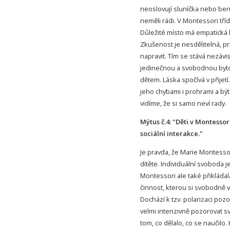
neoslovují sluníčka nebo ber
neměli rádi. V Montessori tříd
Důležité místo má empatická
Zkušenost je nesdělitelná, p
napravit. Tím se stává nezávi
jedinečnou a svobodnou bytos
dětem. Láska spočívá v přijetí
jeho chybami i prohrami a b
vidíme, že si samo neví rady.
Mýtus č.4: "Děti v Montessor
sociální interakce."
Je pravda, že Marie Montessor
dítěte. Individuální svoboda j
Montessori ale také přikládal
činnost, kterou si svobodně 
Dochází k tzv. polarizaci poz
velmi intenzivně pozorovat sv
tom, co dělalo, co se naučilo