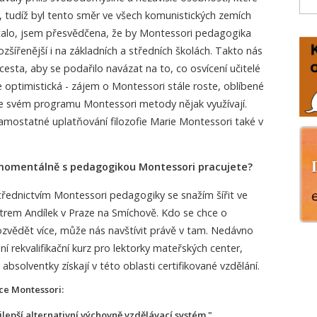
 tudíž byl tento směr ve všech komunistických zemích
talo, jsem přesvědčena, že by Montessori pedagogika
šířenější i na základních a středních školách. Takto nás
esta, aby se podařilo navázat na to, co osvícení učitelé
e optimistická - zájem o Montessori stále roste, oblíbené
 ve svém programu Montessori metody nějak využívají.
samostatné uplatňování filozofie Marie Montessori také v
omentálně s pedagogikou Montessori pracujete?
třednictvím Montessori pedagogiky se snažím šířit ve
trem Andílek v Praze na Smíchově. Kdo se chce o
vědět více, může nás navštívit právě v tam. Nedávno
lní rekvalifikační kurz pro lektorky mateřských center,
solventky získají v této oblasti certifikované vzdělání.
ce Montessori:
jlepší alternativní výchovně vzdělávací systém."