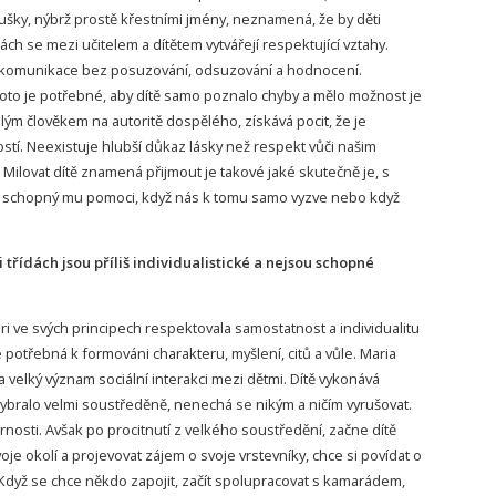
ušky, nýbrž prostě křestními jmény, neznamená, že by děti
ách se mezi učitelem a dítětem vytvářejí respektující vztahy.
 komunikace bez posuzování, odsuzování a hodnocení.
roto je potřebné, aby dítě samo poznalo chyby a mělo možnost je
slým člověkem na autoritě dospělého, získává pocit, že je
tí. Neexistuje hlubší důkaz lásky než respekt vůči našim
. Milovat dítě znamená přijmout je takové jaké skutečně je, s
ýt schopný mu pomoci, když nás k tomu samo vyzve nebo když
i třídách jsou příliš individualistické a nejsou schopné
i ve svých principech respektovala samostatnost a individualitu
e potřebná k formováni charakteru, myšlení, citů a vůle. Maria
a velký význam sociální interakci mezi dětmi. Dítě vykonává
vybralo velmi soustředěně, nenechá se nikým a ničím vyrušovat.
ornosti. Avšak po procitnutí z velkého soustředění, začne dítě
oje okolí a projevovat zájem o svoje vrstevníky, chce si povídat o
. Když se chce někdo zapojit, začít spolupracovat s kamarádem,