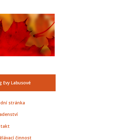
g Evy Labusové
dní stránka
adenství
takt
ělávací činnost