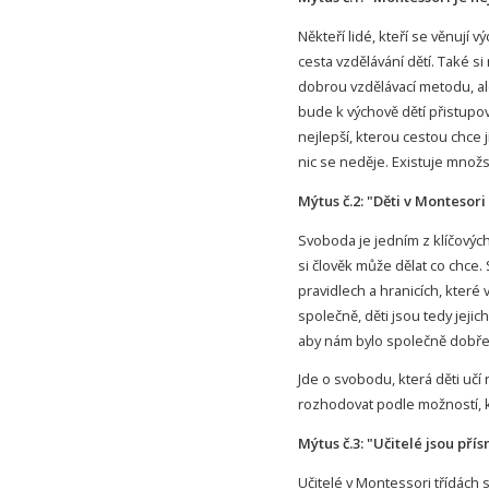
Někteří lidé, kteří se věnují 
cesta vzdělávání dětí. Také si
dobrou vzdělávací metodu, a
bude k výchově dětí přistupov
nejlepší, kterou cestou chce j
nic se neděje. Existuje množst
Mýtus č.2: "Děti v Montesori t
Svoboda je jedním z klíčovýc
si člověk může dělat co chce.
pravidlech a hranicích, které v
společně, děti jsou tedy jejic
aby nám bylo společně dobře
Jde o svobodu, která děti učí
rozhodovat podle možností, kt
Mýtus č.3: "Učitelé jsou přísn
Učitelé v Montessori třídách 