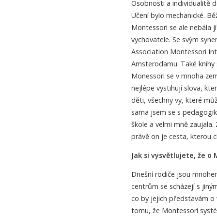
Osobnosti a individualitě 
Učení bylo mechanické. Běž
Montessori se ale nebála jí
vychovatele. Se svým syne
Association Montessori Inte
Amsterodamu. Také knihy shr
Monessori se v mnoha zemí
nejlépe vystihují slova, k
děti, všechny vy, které mů
sama jsem se s pedagogik
škole a velmi mně zaujala. 
právě on je cesta, kterou chc
Jak si vysvětlujete, že o
Dnešní rodiče jsou mnohem
centrům se scházejí s jinými
co by jejich představám o 
tomu, že Montessori systém