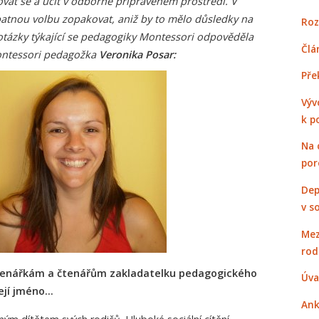
at se a učit v odborně připraveném prostředí. V
atnou volbu zopakovat, aniž by to mělo důsledky na
Roz
a otázky týkající se pedagogiky Montessori odpověděla
Člá
ntessori pedagožka
Veronika Posar:
Pře
Výv
k p
Na 
por
Dep
v s
Mez
rod
čtenářkám a čtenářům zakladatelku pedagogického
Úva
její jméno…
Ank