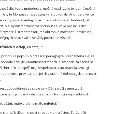
výchově dětí touto metodou, si možná myslí, že je to jediná možná
 myslí, že Montessori pedagogika je dokonalá. Ano, jde o velice
le každý rodič a pedagog se musí svobodně rozhodnout, jak
at. Měl by mít možnost rozhodnout se, co je pro něj a děti
ít. Vybere-li si Montessori, má obrovské možnosti. Jestliže ne,
ví jiných cest. Kvalita se vždy pozná dle výsledku.
řídách si dělají, co chtějí."
h principů a pojmů v Motessori pedagogice. Neznamená ale, že
 Svoboda panující v Montessori třídách je svoboda založená na
šichni, děti i dospělí, mají respektovat. Tyto pravidla vznikají
h spolutvůrci, pravidla jsou jejich vzájemná dohoda, jak se chovat,
.
 nést odpovědnost za svoje činy. Děti se učí samostatně
eré jsou jim dány k dispozici, a tím formují svoji osobnost.
í, vážní, málo citliví a málo milující."
se s snaží k dětem chovat s respektem a úctou. To, že děti