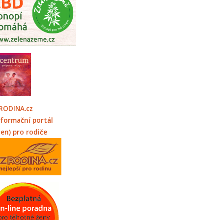
RODINA.cz
nformační portál
jen) pro rodiče