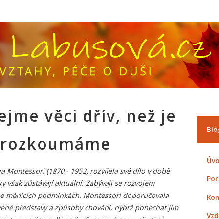
jme věci dřív, než je
Blo
prozkoumáme
Úvo
 Montessori (1870 - 1952) rozvíjela své dílo v době
Por
y však zůstávají aktuální. Zabývají se rozvojem
e se měnících podmínkách. Montessori doporučovala
Kon
ené představy a způsoby chování, nýbrž ponechat jim
Vzd