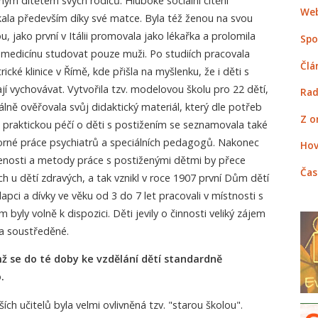
ným dítětem svých rodičů. Hluboké sociální cítění
Web
 získala především díky své matce. Byla též ženou na svou
jako první v Itálii promovala jako lékařka a prolomila
Spo
i medicínu studovat pouze muži. Po studiích pracovala
Člá
ické klinice v Římě, kde přišla na myšlenku, že i děti s
í vychovávat. Vytvořila tzv. modelovou školu pro 22 dětí,
Rad
álně ověřovala svůj didaktický materiál, který dle potřeb
Z o
S praktickou péčí o děti s postižením se seznamovala také
borné práce psychiatrů a speciálních pedagogů. Nakonec
Hov
ušenosti a metody práce s postiženými dětmi by přece
Čas
h u dětí zdravých, a tak vznikl v roce 1907 první Dům dětí
apci a dívky ve věku od 3 do 7 let pracovali v místnosti s
byly volně k dispozici. Děti jevily o činnosti veliký zájem
é a soustředěné.
ž se do té doby ke vzdělání dětí standardně
.
h učitelů byla velmi ovlivněná tzv. "starou školou".