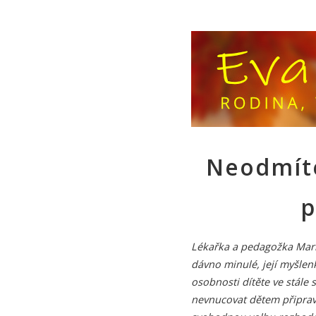
Neodmíte
Lékařka a pedagožka Maria
dávno minulé, její myšlenk
osobnosti dítěte ve stál
nevnucovat dětem připrav