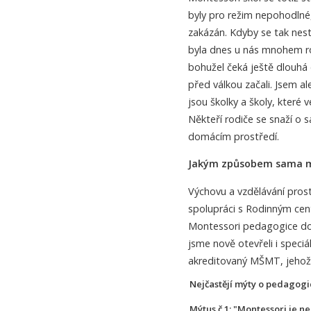
byly pro režim nepohodlné,
zakázán. Kdyby se tak nes
byla dnes u nás mnohem roz
bohužel čeká ještě dlouhá c
před válkou začali. Jsem al
jsou školky a školy, které
Někteří rodiče se snaží o 
domácím prostředí.
Jakým způsobem sama m
Výchovu a vzdělávání pros
spolupráci s Rodinným cen
Montessori pedagogice doz
jsme nově otevřeli i speciá
akreditovaný MŠMT, jehož ab
Nejčastějí mýty o pedagogi
Mýtus č.1: "Montessori je ne