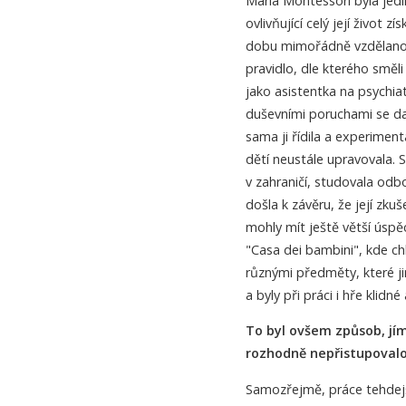
Maria Montessori byla jedi
ovlivňující celý její život
dobu mimořádně vzdělanou, 
pravidlo, dle kterého směl
jako asistentka na psychiatr
duševními poruchami se daj
sama ji řídila a experiment
dětí neustále upravovala. 
v zahraničí, studovala od
došla k závěru, že její zk
mohly mít ještě větší úspěc
"Casa dei bambini", kde chl
různými předměty, které jim 
a byly při práci i hře klidn
To byl ovšem způsob, jím
rozhodně nepřistupovalo
Samozřejmě, práce tehdejšíc