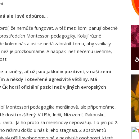
í.
á ale i své odpůrce…
 a tvrdí, že nemůže fungovat. A též mezi lidmi panují obecně
 prostředcích Montessori pedagogiky. Kolují různé
de kolem nás a asi se nedá zabránit tomu, aby vznikaly.
, než je prozkoumáme. A naopak -než něčemu uvěříme,
ost.
 a směry, ať už jsou jakkoliv pozitivní, v naší zemi
iím a někdy i otevřené agresivitě většiny. Má
ČR horší oficiální pozici než v jiných evropských
obí Montessori pedagogika menšinově, ale připomeňme,
ě dosti rozšířený. V USA, Indii, Nizozemí, Rakousku,
u raritu. Já ho proto za menšinový nepovažuji. To jen po 2.
ího režimu došlo u nás k jeho stagnaci. Z absolventů
távaly příliš svobodomyslné a nezávislé osobnosti, které