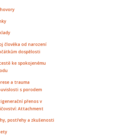
hovory
nky
klady
oj člověka od narození
očátkům dospělosti
cestě ke spokojenému
odu
rese a trauma
ouvislosti s porodem
igenerační přenos v
ičovství: Attachment
hy, postřehy a zkušenosti
ety