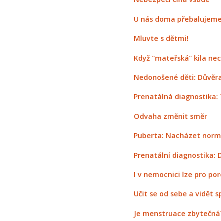
U nás doma přebalujeme
Mluvte s dětmi!
Když "mateřská" kila nec
Nedonošené děti: Důvěr
Prenatálná diagnostika: 
Odvaha změnit směr
Puberta: Nacházet norm
Prenatální diagnostika: 
I v nemocnici lze pro po
Učit se od sebe a vidět s
Je menstruace zbytečná