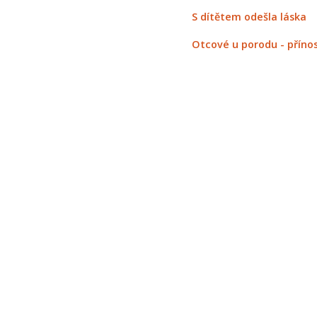
S dítětem odešla láska
Otcové u porodu - přínos 