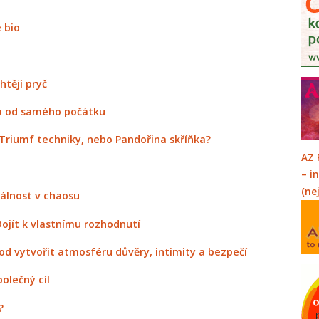
 bio
htějí pryč
a od samého počátku
Triumf techniky, nebo Pandořina skříňka?
AZ 
– i
(ne
álnost v chaosu
Dojít k vlastnímu rozhodnutí
rod vytvořit atmosféru důvěry, intimity a bezpečí
polečný cíl
?