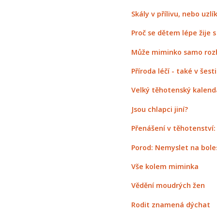
Skály v přílivu, nebo uzlí
Proč se dětem lépe žije s
Může miminko samo rozh
Příroda léčí - také v šest
Velký těhotenský kalend
Jsou chlapci jiní?
Přenášení v těhotenství: 
Porod: Nemyslet na bole
Vše kolem miminka
Vědění moudrých žen
Rodit znamená dýchat