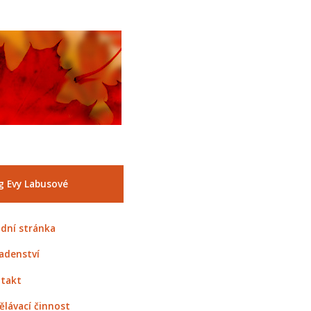
g Evy Labusové
dní stránka
adenství
takt
ělávací činnost