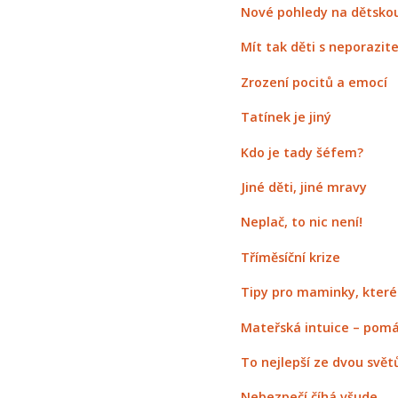
Nové pohledy na dětskou
Mít tak děti s neporazit
Zrození pocitů a emocí
Tatínek je jiný
Kdo je tady šéfem?
Jiné děti, jiné mravy
Neplač, to nic není!
Tříměsíční krize
Tipy pro maminky, které 
Mateřská intuice – pomá
To nejlepší ze dvou svět
Nebezpečí číhá všude