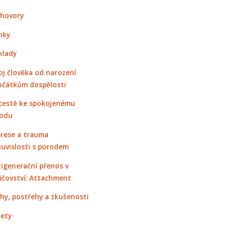
hovory
nky
klady
oj člověka od narození
očátkům dospělosti
cestě ke spokojenému
odu
rese a trauma
ouvislosti s porodem
igenerační přenos v
ičovství: Attachment
hy, postřehy a zkušenosti
ety