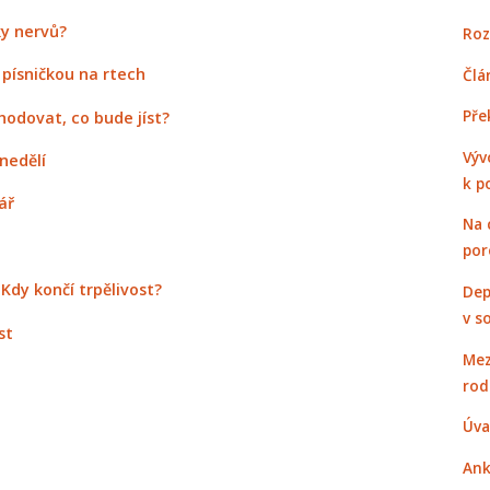
ky nervů?
Roz
 písničkou na rtech
Člá
Pře
odovat, co bude jíst?
Výv
inedělí
k p
ář
Na 
por
Kdy končí trpělivost?
Dep
v s
st
Mez
rod
Úva
Ank