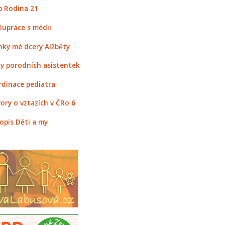
 Rodina 21
lupráce s médii
nky mé dcery Alžběty
y porodních asistentek
rdinace pediatra
ory o vztazích v ČRo 6
opis Děti a my