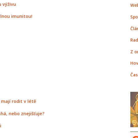
 výživu
Web
elnou imunitou!
Spo
Člá
Rad
Z o
Hov
Čas
mají rodit v létě
há, nebo znejišťuje?
ů