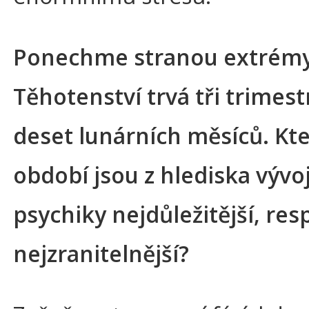
Ponechme stranou extrémy
Těhotenství trvá tři trimest
deset lunárních měsíců. Kter
období jsou z hlediska vývo
psychiky nejdůležitější, res
nejzranitelnější?