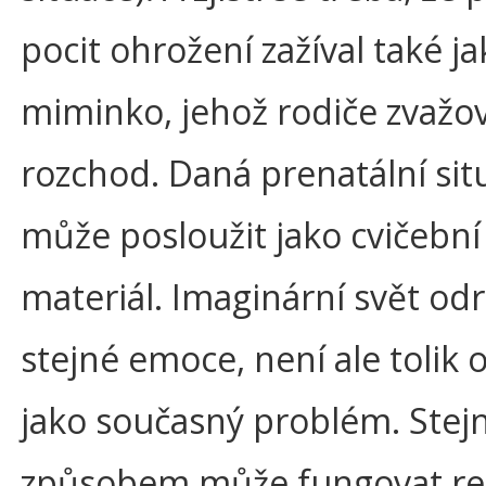
pocit ohrožení zažíval také j
miminko, jehož rodiče zvažov
rozchod. Daná prenatální sit
může posloužit jako cvičební
materiál. Imaginární svět odr
stejné emoce, není ale tolik 
jako současný problém. Ste
způsobem může fungovat re