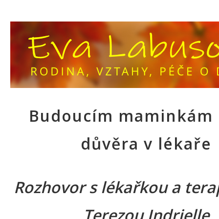
Budoucím maminkám 
důvěra v lékaře
Rozhovor s lékařkou a ter
Terezou Indrielle