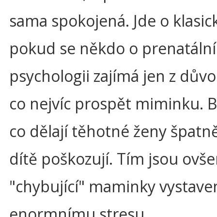
sama spokojená. Jde o klasic
pokud se někdo o prenatální
psychologii zajímá jen z důvo
co nejvíc prospět miminku. B
co dělají těhotné ženy špatn
dítě poškozují. Tím jsou ovš
"chybující" maminky vystave
enormnímu stresu.