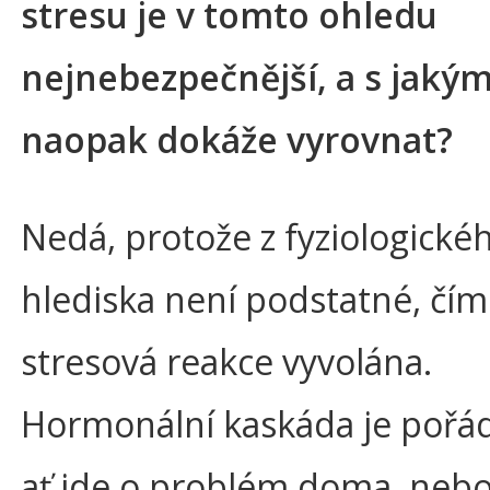
stresu je v tomto ohledu
nejnebezpečnější, a s jakým
naopak dokáže vyrovnat?
Nedá, protože z fyziologické
hlediska není podstatné, čím
stresová reakce vyvolána.
Hormonální kaskáda je pořád
ať jde o problém doma, nebo 