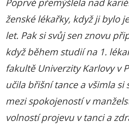
Poprvé přemýšlela nad kari
ženské lékařky, když ji bylo 
let. Pak si svůj sen znovu př
když během studií na 1. léka
fakultě Univerzity Karlovy v 
učila břišní tance a všimla si 
mezi spokojeností v manželst
volností projevu v tanci a zd