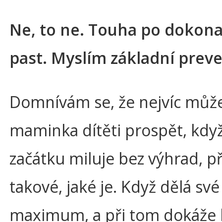
Ne, to ne. Touha po dokonal
past. Myslím základní preve
Domnívám se, že nejvíc můž
maminka dítěti prospět, kdy
začátku miluje bez výhrad, p
takové, jaké je. Když dělá své
maximum, a při tom dokáže b