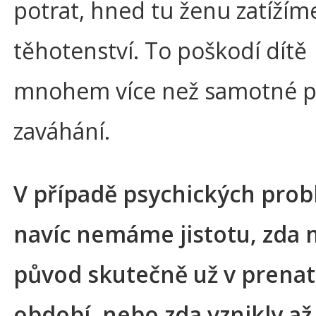
potrat, hned tu ženu zatížím
těhotenství. To poškodí dítě
mnohem více než samotné p
zaváhání.
V případě psychických pro
navíc nemáme jistotu, zda 
původ skutečně už v prena
období, nebo zda vznikly až 