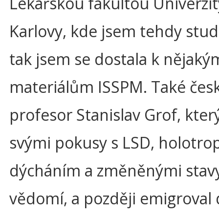
Lékařskou fakultou Univerzit
Karlovy, kde jsem tehdy stud
tak jsem se dostala k nějaký
materiálům ISSPM. Také čes
profesor Stanislav Grof, kter
svými pokusy s LSD, holotr
dýcháním a změněnými stav
vědomí, a později emigroval