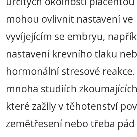
určitých okolností placentou
mohou ovlivnit nastavení ve
vyvíjejícím se embryu, napřík
nastavení krevního tlaku ne
hormonální stresové reakce.
mnoha studiích zkoumajících
které zažily v těhotenství po
zemětřesení nebo třeba pád 