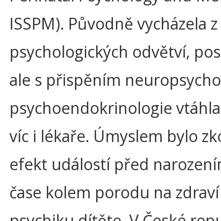
ISSPM). Původně vycházela z
psychologických odvětví, po
ale s přispěním neuropsycho
psychoendokrinologie vtáhla
víc i lékaře. Úmyslem bylo z
efekt událostí před narození
čase kolem porodu na zdraví
psychiku dítěte. V České repu