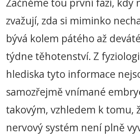
Začněme tou první fází, kdy
zvažují, zda si miminko necha
bývá kolem pátého až devát
týdne těhotenství. Z fyziolog
hlediska tyto informace nejs
samozřejmě vnímané embry
takovým, vzhledem k tomu, ž
nervový systém není plně vy