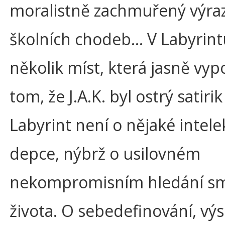
moralistně zachmuřený výraz
školních chodeb… V Labyrint
několik míst, která jasně vypo
tom, že J.A.K. byl ostrý satirik
Labyrint není o nějaké intele
depce, nýbrž o usilovném
nekompromisním hledání s
života. O sebedefinování, vý