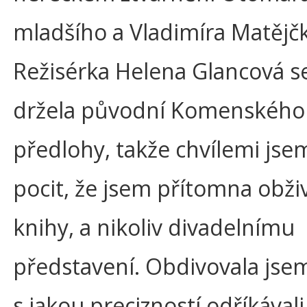
mladšího a Vladimíra Matějčk
Režisérka Helena Glancová s
držela původní Komenského
předlohy, takže chvílemi jse
pocit, že jsem přítomna obži
knihy, a nikoliv divadelnímu
představení. Obdivovala jse
s jakou precizností odříkával