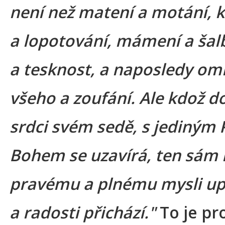
není než matení a motání, k
a lopotování, mámení a šal
a tesknost, a naposledy om
všeho a zoufání. Ale kdož 
srdci svém sedě, s jediným
Bohem se uzavírá, ten sám 
pravému a plnému mysli up
a radosti přichází."
To je pr