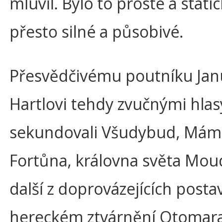
mluvil. Bylo to prosté a static
přesto silné a působivé.
Přesvědčivému poutníku Jan
Hartlovi tehdy zvučnými hlas
sekundovali Všudybud, Máme
Fortůna, královna světa Moud
další z doprovázejících posta
hereckém ztvárnění Otomara