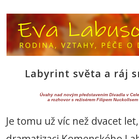
Labyrint světa a ráj 
Úvahy nad novým představením Divadla v Cel
a rozhovor s režisérem Filipem Nuckollsem
Je tomu už víc než dvacet let
dramatizaci Komenského Lab