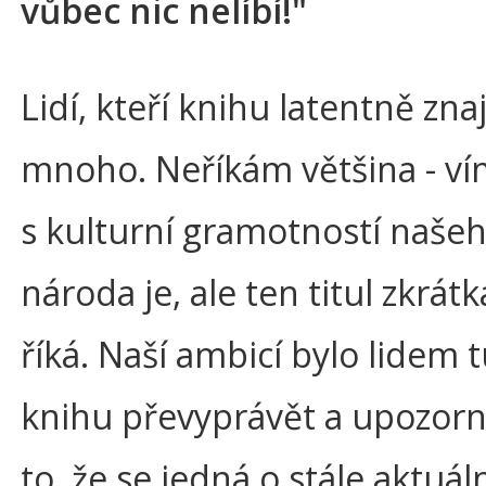
vůbec nic nelíbí!"
Lidí, kteří knihu latentně znají
mnoho. Neříkám většina - vím
s kulturní gramotností naše
národa je, ale ten titul zkrát
říká. Naší ambicí bylo lidem 
knihu převyprávět a upozorni
to, že se jedná o stále aktuáln