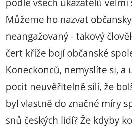
podle všech ukazatelů velmi s
Můžeme ho nazvat občansky
neangažovaný - takový člověk
čert kříže bojí občanské spol
Koneckonců, nemyslíte si, a 
pocit neuvěřitelně sílí, že b
byl vlastně do značné míry 
snů českých lidí? Že kdyby k