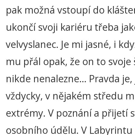
pak možná vstoupí do klášter
ukončí svoji kariéru třeba ja
velvyslanec. Je mi jasné, i kd
mu přál opak, že on to svoje š
nikde nenalezne… Pravda je, 
vždycky, v nějakém středu m
extrémy. V poznání a přijetí 
osobního údělu. V Labyrintu