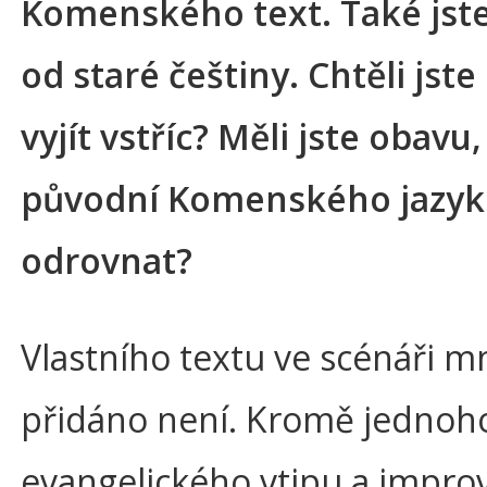
Komenského text. Také jste
od staré češtiny. Chtěli jste
vyjít vstříc? Měli jste obavu
původní Komenského jazyk
odrovnat?
Vlastního textu ve scénáři 
přidáno není. Kromě jednoh
evangelického vtipu a impro