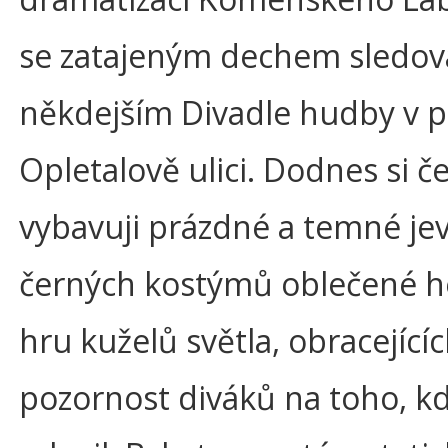
se zatajeným dechem sledova
někdejším Divadle hudby v p
Opletalově ulici. Dodnes si č
vybavuji prázdné a temné jev
černých kostýmů oblečené he
hru kuželů světla, obracející
pozornost diváků na toho, k