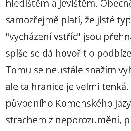
hledištěm a jevištěm. Obecn
samozřejmě platí, že jisté ty
"vycházení vstříc" jsou přeh
spíše se dá hovořit o podbíze
Tomu se neustále snažím vy
ale ta hranice je velmi tenká.
původního Komenského jazy
strachem z neporozumění, p