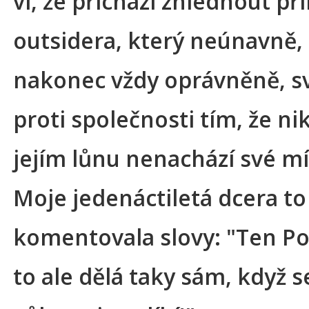
ví, že přichází zhlédnout př
outsidera, který neúnavně,
nakonec vždy oprávněně, s
proti společnosti tím, že ni
jejím lůnu nenachází své m
Moje jedenáctiletá dcera to
komentovala slovy: "Ten Po
to ale dělá taky sám, když 