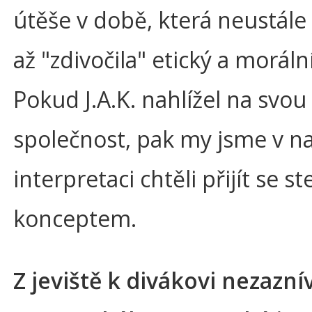
útěše v době, která neustále
až "zdivočila" etický a moráln
Pokud J.A.K. nahlížel na svou
společnost, pak my jsme v na
interpretaci chtěli přijít se s
konceptem.
Z jeviště k divákovi nezazní