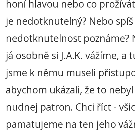
honí hlavou nebo co prožívát
je nedotknutelný? Nebo spíš -
nedotknutelnost poznáme? N
já osobně si J.A.K. vážíme, a t
jsme k němu museli přistupo
abychom ukázali, že to nebyl
nudnej patron. Chci říct - všic
pamatujeme na ten jeho váž