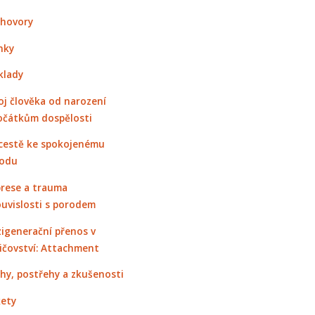
hovory
nky
klady
oj člověka od narození
očátkům dospělosti
cestě ke spokojenému
odu
rese a trauma
ouvislosti s porodem
igenerační přenos v
ičovství: Attachment
hy, postřehy a zkušenosti
ety