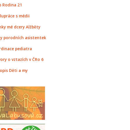
 Rodina 21
lupráce s médii
nky mé dcery Alžběty
y porodních asistentek
rdinace pediatra
ory o vztazích v ČRo 6
opis Děti a my