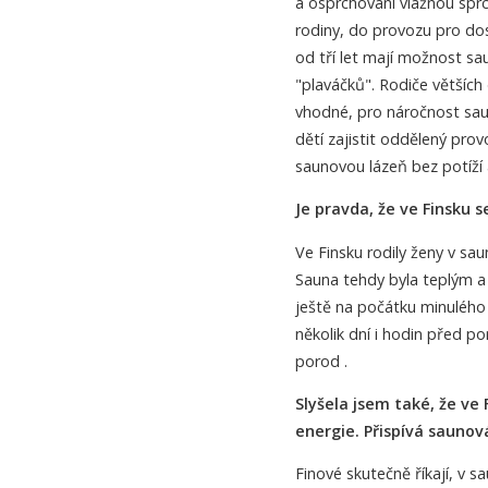
a osprchování vlažnou sprc
rodiny, do provozu pro dos
od tří let mají možnost s
"plaváčků". Rodiče větších 
vhodné, pro náročnost sau
dětí zajistit oddělený pro
saunovou lázeň bez potíží 
Je pravda, že ve Finsku s
Ve Finsku rodily ženy v sa
Sauna tehdy byla teplým a 
ještě na počátku minulého 
několik dní i hodin před po
porod .
Slyšela jsem také, že ve 
energie. Přispívá saunová
Finové skutečně říkají, v s