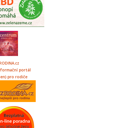
RODINA.cz
nformační portál
jen) pro rodiče