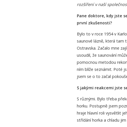
rozšíření v naší společno
Pane doktore, kdy jste s
první zkušenosti?
Bylo to v roce 1954 v Karlo
saunové lázně, která tam t
Ostravska. Začalo mne zají
usoudil, že saunování může
pomocnou metodou rekonva
ním blíže seznámit. Poté js
jsem se o to začal pokouše
S jakými reakcemi jste s
S různými. Bylo třeba přek
horku. Postupně jsem pozna
hraje hlavní roli vysvětlit 
střídání horka a chladu jim