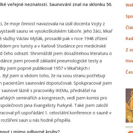
velké veřejné neznalosti. Saunování znal na sklonku 50.
Web
Spo
i, že moje činnost navazovala na úsilí docenta Vojty z
Člá
 vystavěl saunu ve vysokoškolském táboře. Jeho žáci, lékař
ké služby Václav Myšák, prosadili pak v roce 1948 zřízení
Rad
dem pro turisty a v Karlově Studánce pro medicínské
Z o
d čeho odrazit. Shromáždil jsem dosažitelnou literaturu o
tudánce jsem provedl základní pneumologické testy a
Hov
dky jsem poprvé publikoval 1957 v lékařských i
Čas
h. Byl jsem si vědom toho, že na svou stranu potřebuji
vým pacientům saunování doporučovali. Spolupracoval jsem
 saunové lázně s pracovníky IKEMu, přednášel na
kařských seminářích a kongresech, vedl jsem komisi pro
 společnosti Jana Evangelisty Purkyně. Také jsem založil
racoval při uspořádání 1. celostátní konference o sauně v
 rozšíření saun u nás hodně přispěla.
iknout i mimo odborné kruhy?