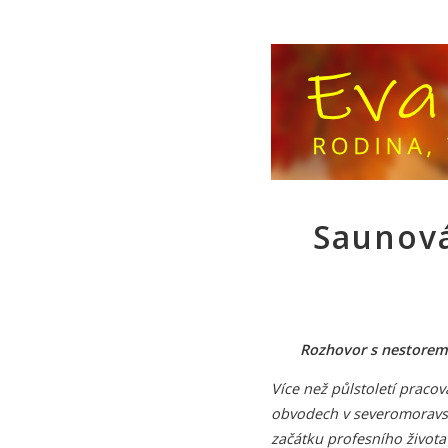
Saunová
Rozhovor s nestore
Více než půlstoletí pracov
obvodech v severomoravs
začátku profesního života