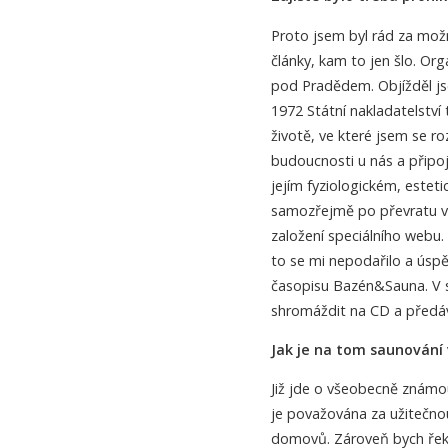
Proto jsem byl rád za možn
články, kam to jen šlo. Or
pod Pradědem. Objížděl js
1972 Státní nakladatelství
životě, ve které jsem se roz
budoucnosti u nás a připoj
jejím fyziologickém, estet
samozřejmě po převratu v 
založení speciálního webu.
to se mi nepodařilo a úspě
časopisu Bazén&Sauna. V s
shromáždit na CD a předá
Jak je na tom saunování 
Již jde o všeobecně známou
je považována za užitečno
domovů. Zároveň bych řekl