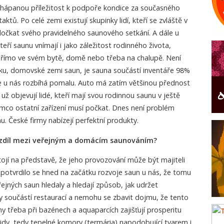
chápanou příležitost k podpoře kondice za současného
ktů. Po celé zemi existují skupinky lidí, kteří se zvláště v
čkat svého pravidelného saunového setkání. A dále u
teří saunu vnímají i jako záležitost rodinného života,
římo ve svém bytě, domě nebo třeba na chalupě. Není
sku, domovské zemi saun, je sauna součástí inventáře 98%
 u nás rozbíhá pomalu. Auto má zatím většinou přednost
 už objevují lidé, kteří mají svou rodinnou saunu v ještě
mco ostatní zařízení musí počkat. Dnes není problém
u. České firmy nabízejí perfektní produkty.
ozdíl mezi veřejným a domácím saunováním?
ojí na představě, že jeho provozování může být majiteli
otvrdilo se hned na začátku rozvoje saun u nás, že tomu
ejných saun hledaly a hledají způsob, jak udržet
aly součástí restaurací a nemohu se zbavit dojmu, že tento
ny třeba při bazénech a aquaparcích zajišťují prosperitu
idy, tedy tepelné komory (termária) napodobující tvarem i