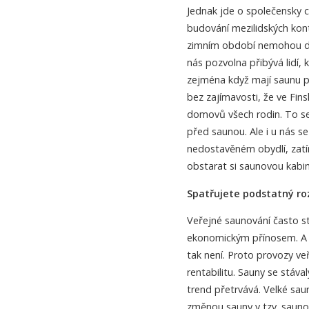
Jednak jde o společensky 
budování mezilidských konta
zimním období nemohou do
nás pozvolna přibývá lidí, k
zejména když mají saunu p
bez zajímavosti, že ve Fin
domovů všech rodin. To se
před saunou. Ale i u nás se
nedostavěném obydlí, zatí
obstarat si saunovou kabin
Spatřujete podstatný r
Veřejné saunování často st
ekonomickým přínosem. A p
tak není. Proto provozy veř
rentabilitu. Sauny se stáv
trend přetrvává. Velké sau
změnou sauny v tzv. sauno