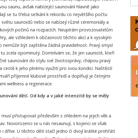
ou saunu, avšak nabízející saunování hlavně jako
ají se tu třeba setkání k rekordu co největšího počtu
e světu saunoidů nebo se nabízejí různé ceremoniály a
akových počinů na rozpacích. Neupírám provozovatelům
 hry, ale vzhledem k občasnosti těchto akcí a k vysokým
o nemůže být zajištěna žádná pravidelnost. Pravý smysl
 tu zcela opominutý. Domnívám se, že jen saunisté, kteří
ečné saunování do stylu své životosprávy, chápou pravý
 cestě k jeho plnému využití pro svou kondici. Naštěstí
ytváří příjemné klubové prostředí a doplňují je četnými
mi wellness a regenerace.
unování dětí. Od kdy a v jaké intenzitě by se měly
 musí přistupovat především s ohledem na jejich věk a
av. Novorozenci se u nás nesaunují, s kojenci se však
 i dříve. U těchto dětí stačí jedno či dvojí krátké prohřátí