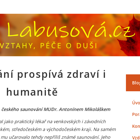
ní prospívá zdraví i
Blo
humanitě
Úvo
m českého saunování MUDr. Antonínem Mikoláškem
Por
al jako praktický lékař na venkovských i závodních
Kon
kém, středočeském a východočeském kraji. Na samém
 mu učarovalo tehdy nepříliš známé saunování. Jeho
Vzd