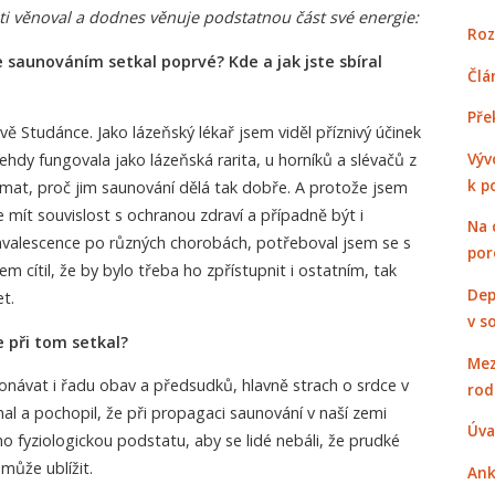
sti věnoval a dodnes věnuje podstatnou část své energie:
Roz
e saunováním setkal poprvé? Kde a jak jste sbíral
Člá
Pře
vě Studánce. Jako lázeňský lékař jsem viděl příznivý účinek
Výv
ehdy fungovala jako lázeňská rarita, u horníků a slévačů z
k p
mat, proč jim saunování dělá tak dobře. A protože jsem
 mít souvislost s ochranou zdraví a případně být i
Na 
lescence po různých chorobách, potřeboval jsem se s
por
em cítil, že by bylo třeba ho zpřístupnit i ostatním, tak
Dep
t.
v s
e při tom setkal?
Mez
onávat i řadu obav a předsudků, hlavně strach o srdce v
rod
l a pochopil, že při propagaci saunování v naší zemi
Úva
jeho fyziologickou podstatu, aby se lidé nebáli, že prudké
 může ublížit.
Ank