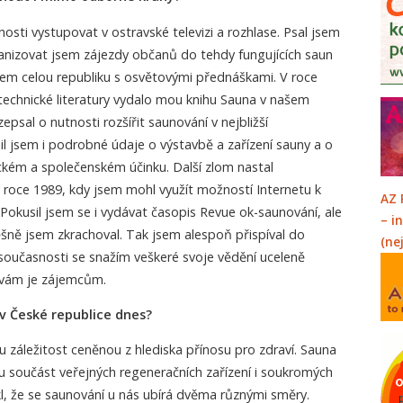
osti vystupovat v ostravské televizi a rozhlase. Psal jsem
ganizovat jsem zájezdy občanů do tehdy fungujících saun
em celou republiku s osvětovými přednáškami. V roce
 technické literatury vydalo mou knihu Sauna v našem
epsal o nutnosti rozšířit saunování v nejbližší
il jsem i podrobné údaje o výstavbě a zařízení sauny a o
ickém a společenském účinku. Další zlom nastal
roce 1989, kdy jsem mohl využít možností Internetu k
AZ 
 Pokusil jsem se i vydávat časopis Revue ok-saunování, ale
– i
šně jsem zkrachoval. Tak jsem alespoň přispíval do
(ne
oučasnosti se snažím veškeré svoje vědění uceleně
vám je zájemcům.
v České republice dnes?
 záležitost ceněnou z hlediska přínosu pro zdraví. Sauna
u součást veřejných regeneračních zařízení i soukromých
, že se saunování u nás ubírá dvěma různými směry.