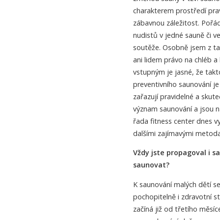
charakterem prostředí prav
zábavnou záležitost. Pořád
nudistů v jedné sauně či v
soutěže. Osobně jsem z t
ani lidem právo na chléb a
vstupným je jasné, že takt
preventivního saunování je
zařazují pravidelné a skut
význam saunování a jsou na
řada fitness center dnes v
dalšími zajímavými metoda
Vždy jste propagoval i sa
saunovat?
K saunování malých dětí se
pochopitelně i zdravotní st
začíná již od třetího měsíce