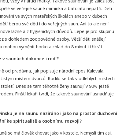
hou, vždy v náručí matky. Takové saunování je záležitost
pělé ve veřejné sauně miminka a batolata nepatří. Děti
aunování ve svých mateřských školách anebo v klubech
dětí berou své děti i do veřejných saun. Ani to ale není
nové lázně a z hygienických důvodů. Lépe je pro skupinu
voz s dohledem zodpovědné osoby. Větší děti snášejí
a mohou vyměnit horko a chlad do 8 minut i třikrát.
e v saunách dokonce i rodí?
uně od pradávna, jak popisuje národní epos Kalevala.
čistým místem dvorců. Rodilo se tak v odlehlých místech
století. Dnes se tam těhotné ženy saunují v 90% ještě
rodem. Finští lékaři tvrdí, že takové saunování usnadňuje
Finsku je na saunu nazíráno i jako na prostor duchovní
ní ke spiritualitě a osobnímu rozvoji?
auně se má člověk chovat jako v kostele. Nemyslí tím asi,