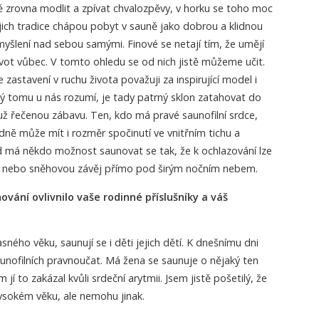
ě zrovna modlit a zpívat chvalozpěvy, v horku se toho moc
jich tradice chápou pobyt v sauně jako dobrou a klidnou
myšlení nad sebou samými. Finové se netají tím, že umějí
ivot vůbec. V tomto ohledu se od nich jistě můžeme učit.
 zastavení v ruchu života považuji za inspirující model i
ý tomu u nás rozumí, je tady patrný sklon zatahovat do
ž řečenou zábavu. Ten, kdo má pravé saunofilní srdce,
ně může mít i rozměr spočinutí ve vnitřním tichu a
d má někdo možnost saunovat se tak, že k ochlazování lze
oj nebo sněhovou závěj přímo pod širým nočním nebem.
ování ovlivnilo vaše rodinné příslušníky a váš
ného věku, saunují se i děti jejich dětí. K dnešnímu dni
ofilních pravnoučat. Má žena se saunuje o nějaký ten
 jí to zakázal kvůli srdeční arytmii. Jsem jistě pošetilý, že
ysokém věku, ale nemohu jinak.