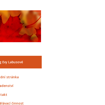
g Evy Labusové
dní stránka
adenství
takt
ělávací činnost