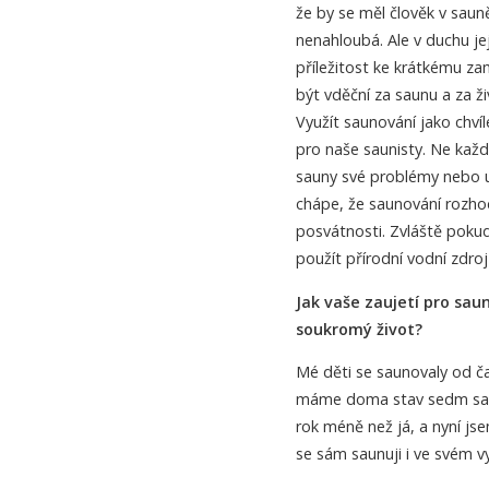
že by se měl člověk v saun
nenahloubá. Ale v duchu je
příležitost ke krátkému za
být vděční za saunu a za ž
Využít saunování jako chvíle
pro naše saunisty. Ne každ
sauny své problémy nebo u
chápe, že saunování rozhod
posvátnosti. Zvláště poku
použít přírodní vodní zdr
Jak vaše zaujetí pro saun
soukromý život?
Mé děti se saunovaly od čas
máme doma stav sedm saun
rok méně než já, a nyní jsem
se sám saunuji i ve svém v