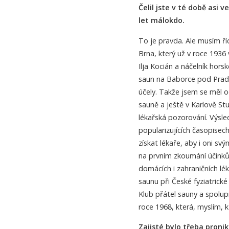
Čelil jste v té době asi 
let málokdo.
To je pravda. Ale musím říc
Brna, který už v roce 1936
Ilja Kocián a náčelník hors
saun na Baborce pod Pradě
účely. Takže jsem se měl o
sauně a ještě v Karlově S
lékařská pozorování. Výsle
popularizujících časopisec
získat lékaře, aby i oni s
na prvním zkoumání účinků
domácích i zahraničních lé
saunu při České fyziatrické
Klub přátel sauny a spolup
roce 1968, která, myslím, k
Zajisté bylo třeba pron