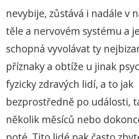
nevybije, zůstává i nadále v
těle a nervovém systému a j
schopná vyvolávat ty nejbizar
příznaky a obtíže u jinak psy
fyzicky zdravých lidí, a to jak
bezprostředně po události, ta
několik měsíců nebo dokonce
poté. Tito lidé pak často zby