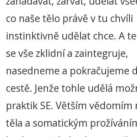
zanadávat, zařvat, udělat vše
co naše tělo právě v tu chvíli
instinktivně udělat chce. A t
se vše zklidní a zaintegruje,
nasedneme a pokračujeme d
cestě. Jenže tohle udělá mož
praktik SE. Větším vědomím
těla a somatickým prožívání