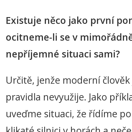
Existuje něco jako první po
ocitneme-li se v mimořádn
nepříjemné situaci sami?
Určitě, jenže moderní člověk 
pravidla nevyužije. Jako příkl
uveďme situaci, že řídíme po
klikaté silnici v horách a neč