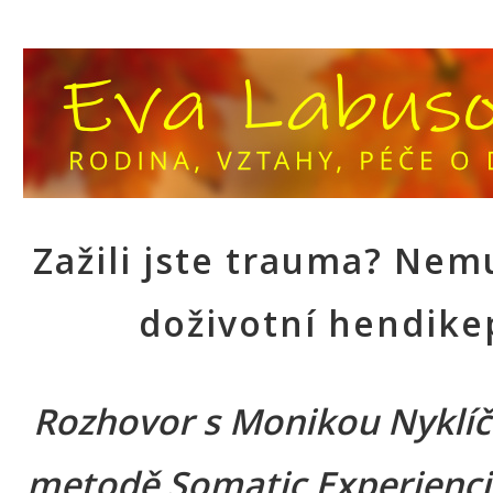
Zažili jste trauma? Nemu
doživotní hendike
Rozhovor s Monikou Nyklí
metodě Somatic Experienci