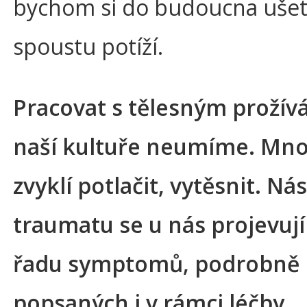
bychom si do budoucna ušetř
spoustu potíží.
Pracovat s tělesným prožív
naší kultuře neumíme. Mn
zvyklí potlačit, vytěsnit. Ná
traumatu se u nás projevují
řadu symptomů, podrobně
popsaných i v rámci léčby