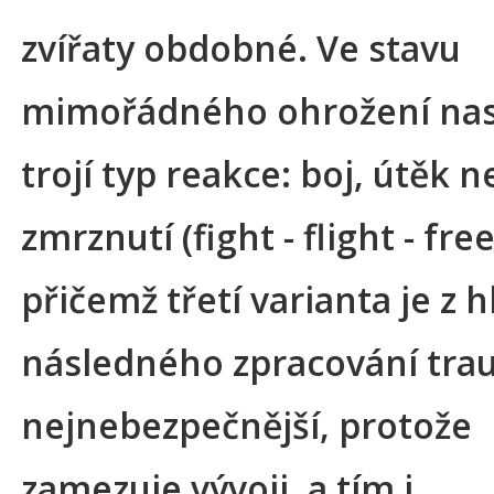
zvířaty obdobné. Ve stavu
mimořádného ohrožení nas
trojí typ reakce: boj, útěk 
zmrznutí (fight - flight - free
přičemž třetí varianta je z 
následného zpracování tr
nejnebezpečnější, protože
zamezuje vývoji, a tím i