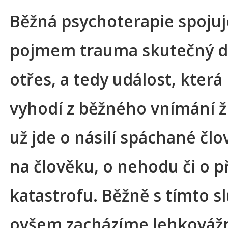
Běžná psychoterapie spojuj
pojmem trauma skutečný d
otřes, a tedy událost, která
vyhodí z běžného vnímání ži
už jde o násilí spáchané čl
na člověku, o nehodu či o p
katastrofu. Běžně s tímto 
ovšem zacházíme lehkováž