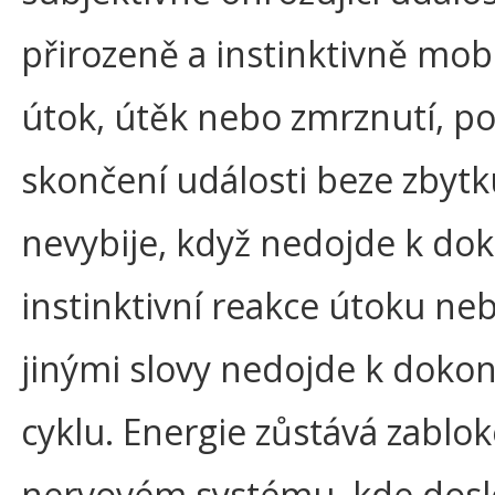
přirozeně a instinktivně mobi
útok, útěk nebo zmrznutí, p
skončení události beze zbytk
nevybije, když nedojde k do
instinktivní reakce útoku ne
jinými slovy nedojde k doko
cyklu. Energie zůstává zablo
nervovém systému, kde dosl