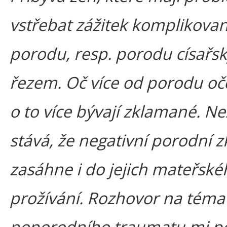
vstřebat zážitek komplikova
porodu, resp. porodu císařs
řezem. Oč více od porodu oč
o to více bývají zklamané. Ne
stává, že negativní porodní 
zasáhne i do jejich mateřské
prožívání. Rozhovor na téma
poporodního traumatu mi po