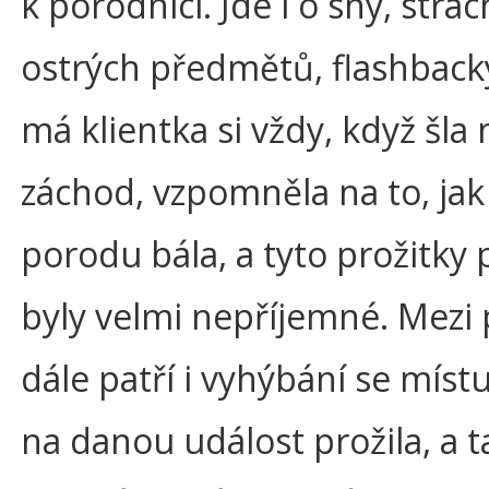
k porodnici. Jde i o sny, strac
ostrých předmětů, flashback
má klientka si vždy, když šla 
záchod, vzpomněla na to, jak
porodu bála, a tyto prožitky 
byly velmi nepříjemné. Mezi 
dále patří i vyhýbání se míst
na danou událost prožila, a t