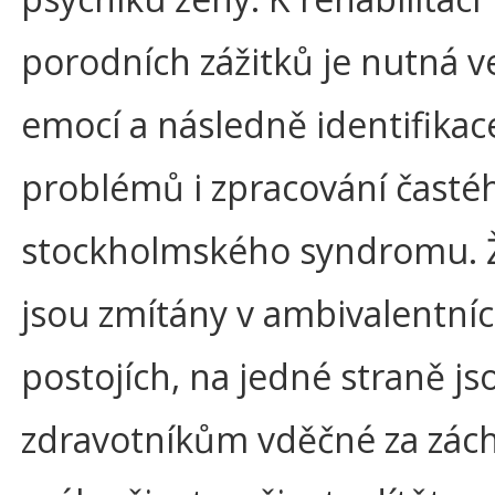
porodních zážitků je nutná v
emocí a následně identifikac
problémů i zpracování častéh
stockholmského syndromu. 
jsou zmítány v ambivalentní
postojích, na jedné straně js
zdravotníkům vděčné za zác