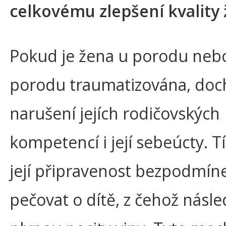
celkovému zlepšení kvality 
Pokud je žena u porodu neb
porodu traumatizována, doch
narušení jejích rodičovských
kompetencí i její sebeúcty. T
její připravenost bezpodmín
pečovat o dítě, z čehož násl