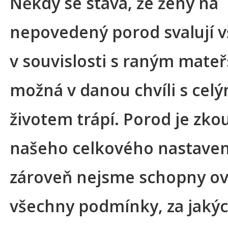
Někdy se stává, že ženy na
nepovedený porod svalují vš
v souvislosti s raným mateř
možná v danou chvíli s celý
životem trápí. Porod je zk
našeho celkového nastaven
zároveň nejsme schopny ovl
všechny podmínky, za jaký