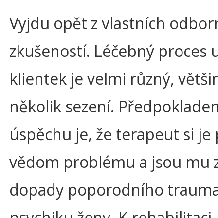
Vyjdu opět z vlastních odbo
zkušeností. Léčebný proces 
klientek je velmi různý, větši
několik sezení. Předpoklade
úspěchu je, že terapeut si je
vědom problému a jsou mu
dopady poporodního trauma
psychiku ženy. K rehabilitaci