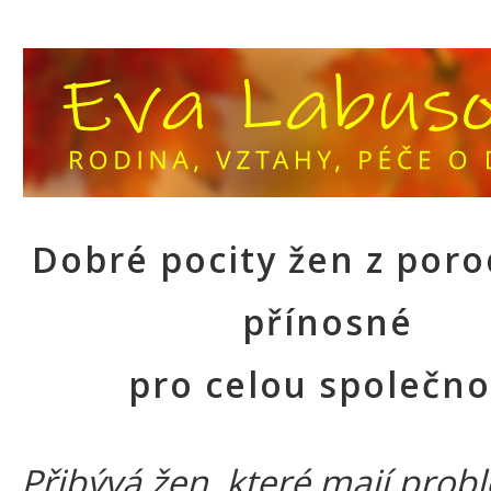
Dobré pocity žen z poro
přínosné
pro celou společno
Přibývá žen, které mají prob