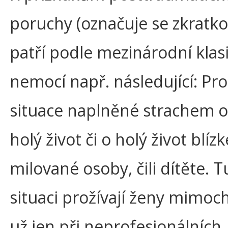
poruchy (označuje se zkratk
patří podle mezinárodní klasi
nemocí např. následující: Prož
situace naplněné strachem o
holý život či o holý život blízk
milované osoby, čili dítěte. T
situaci prožívají ženy mimo
už jen při neprofesionálních