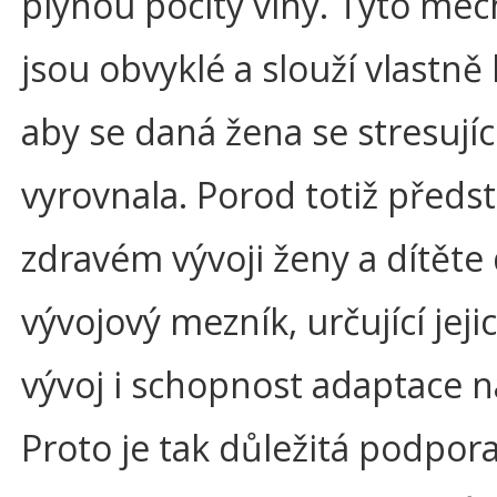
plynou pocity viny. Tyto me
jsou obvyklé a slouží vlastně
aby se daná žena se stresujíc
vyrovnala. Porod totiž předs
zdravém vývoji ženy a dítěte 
vývojový mezník, určující jejic
vývoj i schopnost adaptace na
Proto je tak důležitá podpor