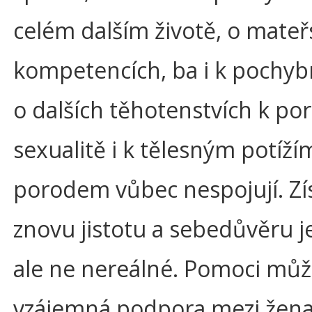
celém dalším životě, o mate
kompetencích, ba i k pochy
o dalších těhotenstvích k p
sexualitě i k tělesným potížím
porodem vůbec nespojují. Zí
znovu jistotu a sebedůvěru je
ale ne nereálné. Pomoci mů
vzájemná podpora mezi žena