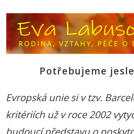
Potřebujeme jesle
Evropská unie si v tzv. Barce
kritériích už v roce 2002 vytyč
budoucí představu o poskyt