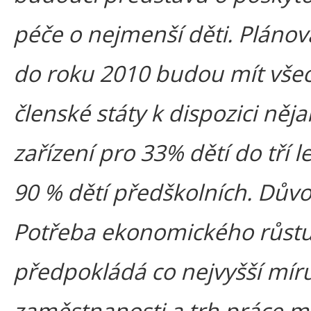
péče o nejmenší děti. Plánova
do roku 2010 budou mít vše
členské státy k dispozici něja
zařízení pro 33% dětí do tří l
90 % dětí předškolních. Dův
Potřeba ekonomického růst
předpokládá co nejvyšší mír
zaměstnanosti a trh práce m