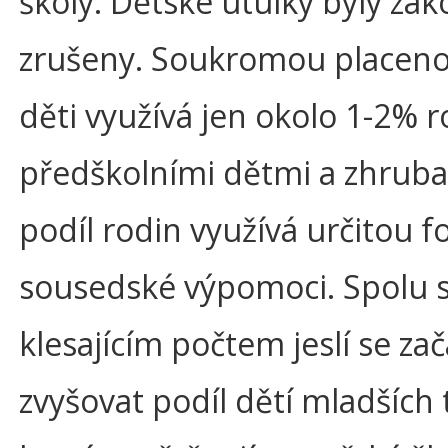
školy. Dětské útulky byly z
zrušeny. Soukromou placeno
děti využívá jen okolo 1-2% r
předškolními dětmi a zhruba
podíl rodin využívá určitou 
sousedské výpomoci. Spolu 
klesajícím počtem jeslí se zač
zvyšovat podíl dětí mladších tř