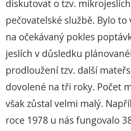
diskutovat o tzv. mikrojeslíc
pečovatelské službě. Bylo to 
na očekávaný pokles poptáv
jeslích v důsledku plánovan
prodloužení tzv. další mateř
dovolené na tři roky. Počet m
však zůstal velmi malý. Napří
roce 1978 u nás fungovalo 3