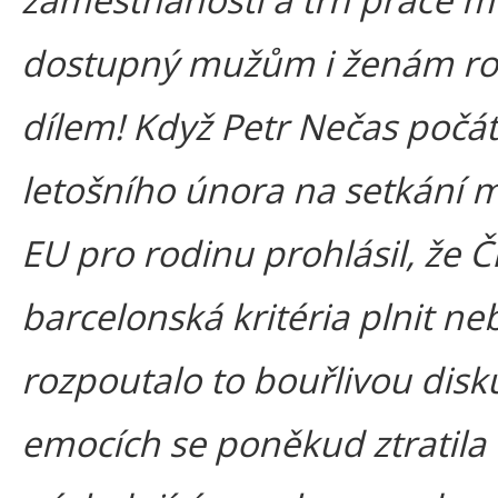
dostupný mužům i ženám r
dílem! Když Petr Nečas poč
letošního února na setkání m
EU pro rodinu prohlásil, že Č
barcelonská kritéria plnit ne
rozpoutalo to bouřlivou disku
emocích se poněkud ztratila 