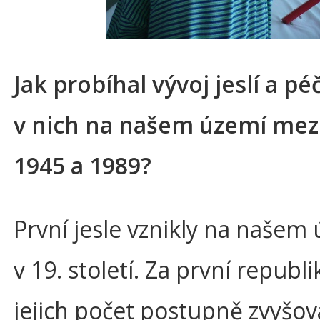
Jak probíhal vývoj jeslí a pé
v nich na našem území mezi
1945 a 1989?
První jesle vznikly na našem 
v 19. století. Za první republi
jejich počet postupně zvyšov