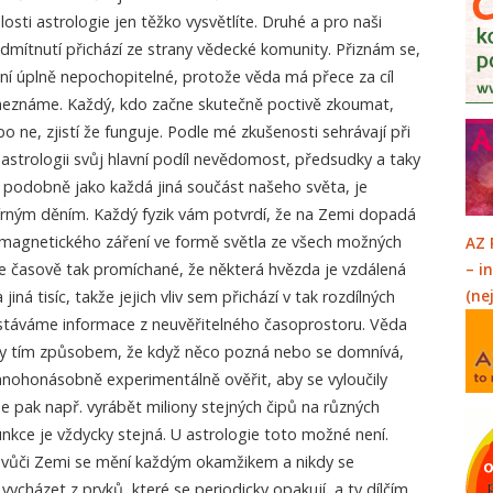
losti astrologie jen těžko vysvětlíte. Druhé a pro naši
odmítnutí přichází ze strany vědecké komunity. Přiznám se,
ní úplně nepochopitelné, protože věda má přece za cíl
 neznáme. Každý, kdo začne skutečně poctivě zkoumat,
o ne, zjistí že funguje. Podle mé zkušenosti sehrávají při
strologii svůj hlavní podíl nevědomost, předsudky a taky
, podobně jako každá jiná součást našeho světa, je
rným děním. Každý fyzik vám potvrdí, že na Zemi dopadá
magnetického záření ve formě světla ze všech možných
AZ 
e časově tak promíchané, že některá hvězda je vzdálená
– i
(ne
jiná tisíc, takže jejich vliv sem přichází v tak rozdílných
stáváme informace z neuvěřitelného časoprostoru. Věda
 tím způsobem, že když něco pozná nebo se domnívá,
mnohonásobně experimentálně ověřit, aby se vyloučily
pak např. vyrábět miliony stejných čipů na různých
unkce je vždycky stejná. U astrologie toto možné není.
 vůči Zemi se mění každým okamžikem a nikdy se
ycházet z prvků, které se periodicky opakují, a ty dílčím