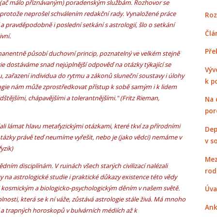
 (ač málo přiznávaným) poradenským službám. Rozhovor se
 protože neprošel schválením redakční rady. Vynaložené práce
Roz
í a pravděpodobně i poslední setkání s astrologií, šlo o setkání
Člá
vní.
Pře
imanentně působí duchovní princip, poznatelný ve velkém stejně
ie dostáváme snad nejúplnější odpověď na otázky týkající se
Výv
u, zařazení individua do rytmu a zákonů sluneční soustavy i úlohy
k p
ologie nám může zprostředkovat přístup k sobě samým i k lidem
dštějšími, chápavějšími a tolerantnějšími." (Fritz Rieman,
Na 
por
li lámat hlavu metafyzickými otázkami, které tkví za přírodními
Dep
 otázky právě teď neumíme vyřešit, nebo je (jako vědci) nemáme v
v s
yzik)
Mez
ědním disciplínám. V ruinách všech starých civilizací nalézali
rod
 na astrologické studie i praktické důkazy existence této vědy
 kosmickým a biologicko-psychologickým děním v našem světě.
Úva
nosti, která se k ní váže, zůstává astrologie stále živá. Má mnoho
Ank
 a trapných horoskopů v bulvárních médiích až k