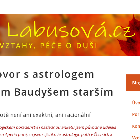
vor s astrologem
Blo
em Baudyšem starším
Úvo
votě není ani exaktní, ani racionální
Por
Kon
ogickém poradenství i následnou anketu jsem původně udělala
 Aperio poté, co jsem zjistila, že astrologie patří v Čechách k
Vzd