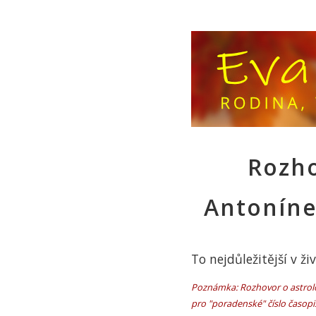
Rozho
Antonín
To nejdůležitější v ži
Poznámka: Rozhovor o astrol
pro "poradenské" číslo časopisu