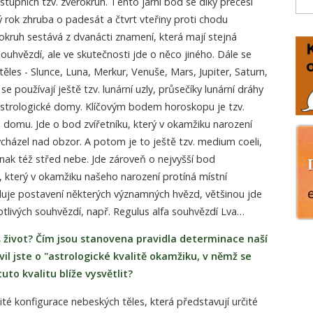
i stupních tzv. zvěrokruh. Tento jarní bod se díky precesi
rok zhruba o padesát a čtvrt vteřiny proti chodu
kruh sestává z dvanácti znamení, která mají stejná
uhvězdí, ale ve skutečnosti jde o něco jiného. Dále se
ěles - Slunce, Luna, Merkur, Venuše, Mars, Jupiter, Saturn,
e používají ještě tzv. lunární uzly, průsečíky lunární dráhy
. astrologické domy. Klíčovým bodem horoskopu je tzv.
domu. Jde o bod zvířetníku, který v okamžiku narození
cházel nad obzor. A potom je to ještě tzv. medium coeli,
nak též střed nebe. Jde zároveň o nejvyšší bod
, který v okamžiku našeho narození protíná místní
luje postavení některých významných hvězd, většinou jde
dnotlivých souhvězdí, např. Regulus alfa souhvězdí Lva…
 život? Čím jsou stanovena pravidla determinace naší
uvil jste o "astrologické kvalitě okamžiku, v němž se
uto kvalitu blíže vysvětlit?
ité konfigurace nebeských těles, která představují určité