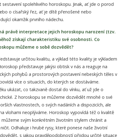
sestavení spolehlivého horoskopu. Jinak, ať jde o porod
ebo o císařský řez, ať je dítě přenošené nebo
dující okamžik prvního nádechu.
ímá právě interpretace jejich horoskopu narození (tzv.
ěhož získají charakteristiku své osobnosti. Co
roskopu můžeme o sobě dozvědět?
edstavuje určitou kvalitu, a výklad této kvality je výkladem
oroskop představuje jakýsi obtisk v nás a reaguje na
ckých pohybů a prostorových postavení nebeských těles v
ovídá více o situacích, do kterých se dostáváme.
ěku ukázat, co takzvaně dostal do vínku, ať už jde o
sychické. Z horoskopu se můžeme dozvědět mnohé o své
orších vlastnostech, o svých nadáních a dispozicích, ale
vna vlohami neoplýváme. Horoskop vypovídá též o kvalitě
je můžeme svým konkrétním životním stylem chránit a
čit. Odhaluje i hrubé rysy, které ponese naše životní
 dovědět, s jakou pravděpodobností přijdou určité situace