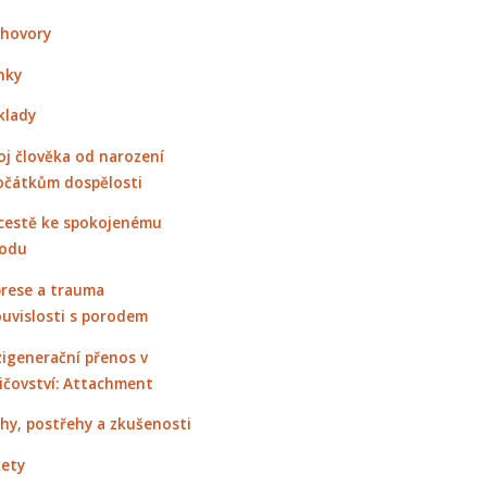
hovory
nky
klady
oj člověka od narození
očátkům dospělosti
cestě ke spokojenému
odu
rese a trauma
ouvislosti s porodem
igenerační přenos v
ičovství: Attachment
hy, postřehy a zkušenosti
ety