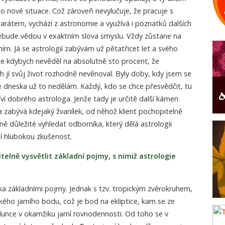
 nové situace. Což zároveň nevylučuje, že pracuje s
rátem, vychází z astronomie a využívá i poznatků dalších
nebude vědou v exaktním slova smyslu. Vždy zůstane na
. Já se astrologií zabývám už pětatřicet let a svého
, že kdybych nevěděl na absolutně sto procent, že
h jí svůj život rozhodně nevěnoval. Byly doby, kdy jsem se
ale dneska už to nedělám. Každý, kdo se chce přesvědčit, tu
íví dobrého astrologa. Jenže tady je určitě další kámen
ka zabývá kdejaký žvanílek, od něhož klient pochopitelně
ě důležité vyhledat odborníka, který dělá astrologii
í hlubokou zkušenost.
elně vysvětlit základní pojmy, s nimiž astrologie
ika základními pojmy. Jednak s tzv. tropickým zvěrokruhem,
kého jarního bodu, což je bod na ekliptice, kam se ze
unce v okamžiku jarní rovnodennosti. Od toho se v