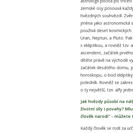
astrologii počítá po třicet
zemské osy posouvá každý 
hvězdných souhvězdí. Zvěro
jména jako astronomická so
používá deset kosmických t
Uran, Neptun, a Pluto. Pak s
s ekliptikou, a rovněž tzv
ascendent, začátek prvého 
dítěte právě na východě vy
začátek desátého domu, ji
horoskopu, o bod ekliptiky
poledník. Rovněž se zakres
o ty největší, tzn. alfy je
Jak hvězdy působí na náš
životní síly i povahy? Ml
člověk narodí" - můžete t
Každý člověk se rodí za urč