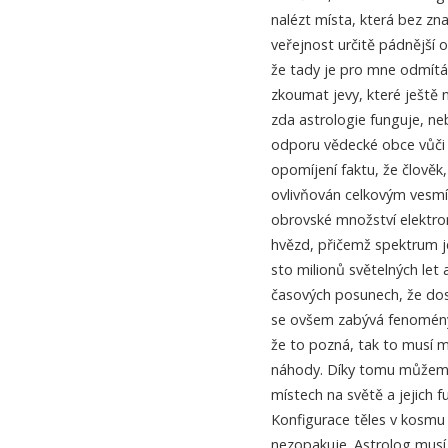
nalézt místa, která bez zna
veřejnost určitě pádnější 
že tady je pro mne odmítá
zkoumat jevy, které ještě
zda astrologie funguje, neb
odporu vědecké obce vůči a
opomíjení faktu, že člověk
ovlivňován celkovým vesmí
obrovské množství elektro
hvězd, přičemž spektrum j
sto milionů světelných let a 
časových posunech, že do
se ovšem zabývá fenomény
že to pozná, tak to musí 
náhody. Díky tomu můžeme 
místech na světě a jejich f
Konfigurace těles v kosmu
nezopakuje. Astrolog musí v