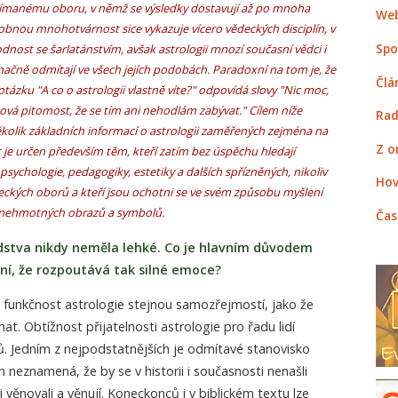
manému oboru, v němž se výsledky dostavují až po mnoha
Web
obnou mnohotvárnost sice vykazuje vícero vědeckých disciplín, v
Spo
hodnost se šarlatánstvím, avšak astrologii mnozí současní vědci i
načně odmítají ve všech jejích podobách. Paradoxní na tom je, že
Člá
ázku "A co o astrologii vlastně víte?" odpovídá slovy "Nic moc,
ková pitomost, že se tím ani nehodlám zabývat." Cílem níže
Rad
kolik základních informací o astrologii zaměřených zejména na
Z o
t je určen především těm, kteří zatím bez úspěchu hledají
sychologie, pedagogiky, estetiky a dalších spřízněných, nikoliv
Hov
eckých oborů a kteří jsou ochotni se ve svém způsobu myšlení
či nehmotných obrazů a symbolů.
Čas
 lidstva nikdy neměla lehké. Co je hlavním důvodem
lní, že rozpoutává tak silné emoce?
e funkčnost astrologie stejnou samozřejmostí, jako že
t. Obtížnost přijatelnosti astrologie pro řadu lidí
ů. Jedním z nejpodstatnějších je odmítavé stanovisko
m neznamená, že by se v historii i současnosti nenašli
i věnovali a věnují. Koneckonců i v biblickém textu lze