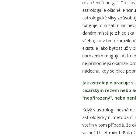
rozložení "energií". To slo
astrologií je ošidné. Příčin
astrologické vlivy způsobuj
funguje, o ní zatím nic ne
daném místě je z hlediska a
všeho, co v ten okamžik p
existuje jako bytost už v 
narozením reaguje. Astrolo
nejpříhodnější okamžik pr
nádechu, kdy se plíce pop
Jak astrologie pracuje s
císařským řezem nebo ad
"nepřirozený", nebo ne
Když v astrologii neznáme
astrologickými metodami na
vteřin v tom případě, že ok
víc než třicet minut. Pak 