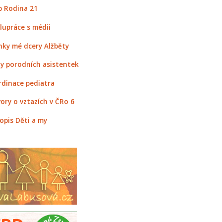
 Rodina 21
lupráce s médii
nky mé dcery Alžběty
y porodních asistentek
rdinace pediatra
ory o vztazích v ČRo 6
opis Děti a my