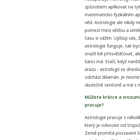
způsobem aplikovat na tyto
matematicko-fyzikálním apa
věd. Astrologie ale nikdy 
pomezí mezi vědou a uměním
času si vážím. Ujišťuji vás
astrologie funguje, tak byc
snažil lidi přesvědčovat, 
šanci má. Stačí, když navšt
úrazu - astrologií se dnes
odchází zklamán. Je nesmírn
skutečně seriózně a má s n
Můžete krátce a srozumit
pracuje?
Astrologie pracuje s někol
který je odvozen od tropic
Země promítá postavení Sl