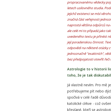
propracovanému vědecky pojí
letech usilovného studia. Pod
jejichž existenci se mísí věro
značná část veřejnosti jednoz
naprostá většina odpůrců na ot
ale celé mi to připadá jako ta
uvedeného textu je přinést ně
její poradenskou činnost. Tex
odpovědi na některé otázky z p
jednoznačně "exaktních", věd
bez předpojatosti otevřít ře
Astrologie to v historii
toho, že je tak diskutabi
Já vlastně nevím. Pro mě j
potřebujeme pít nebo dýcha
spočívá v celé řadě důvod
katolické církve - což ovše
křesťané, kteří se astrologi