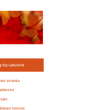
g Evy Labusové
dní stránka
adenství
takt
ělávací činnost