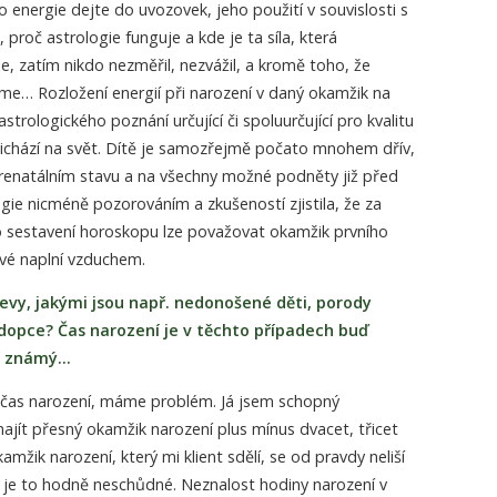
vo energie dejte do uvozovek, jeho použití v souvislosti s
u, proč astrologie funguje a kde je ta síla, která
e, zatím nikdo nezměřil, nezvážil, a kromě toho, že
víme… Rozložení energií při narození v daný okamžik na
strologického poznání určující či spoluurčující pro kvalitu
řichází na svět. Dítě je samozřejmě počato mnohem dřív,
prenatálním stavu a na všechny možné podněty již před
gie nicméně pozorováním a zkušeností zjistila, že za
o sestavení horoskopu lze považovat okamžik prvního
rvé naplní vzduchem.
 jevy, jakými jsou např. nedonošené děti, porody
opce? Čas narození je v těchto případech buď
ní známý…
 čas narození, máme problém. Já jsem schopný
jít přesný okamžik narození plus mínus dvacet, třicet
amžik narození, který mi klient sdělí, se od pravdy neliší
už je to hodně neschůdné. Neznalost hodiny narození v