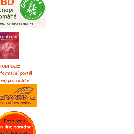
RODINA.cz
nformační portál
jen) pro rodiče