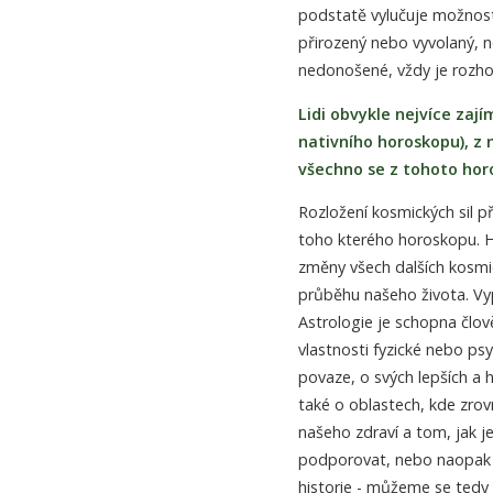
podstatě vylučuje možnost 
přirozený nebo vyvolaný, n
nedonošené, vždy je rozho
Lidi obvykle nejvíce zaj
nativního horoskopu), z n
všechno se z tohoto ho
Rozložení kosmických sil př
toho kterého horoskopu. H
změny všech dalších kosmi
průběhu našeho života. Vyp
Astrologie je schopna člov
vlastnosti fyzické nebo p
povaze, o svých lepších a h
také o oblastech, kde zro
našeho zdraví a tom, jak 
podporovat, nebo naopak ni
historie - můžeme se tedy