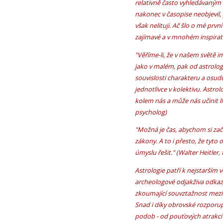
relativně často vyhledávaným
nakonec v časopise neobjevil,
však nelituji. Ač šlo o mé prvn
zajímavé a v mnohém inspirati
"Věříme-li, že v našem světě 
jako v malém, pak od astrolog
souvislosti charakteru a osud
jednotlivce v kolektivu. Astr
kolem nás a může nás učinit li
psycholog)
"Možná je čas, abychom si zača
zákony. A to i přesto, že tyto
úmyslu řešit." (Walter Heitler, f
Astrologie patří k nejstarším v
archeologové odjakživa odkazy
zkoumající souvztažnost mezi
Snad i díky obrovské rozporupl
podob - od pouťových atrakcí