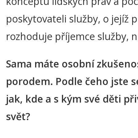
konceptu lidských práv a poc
poskytovateli služby, o jejíž
rozhoduje příjemce služby, ni
Sama máte osobní zkušeno
porodem. Podle čeho jste s
jak, kde a s kým své děti př
svět?