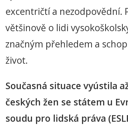
excentričtí a nezodpovědní. 
většinově o lidi vysokoškolsk
značným přehledem a schopno
život.
Současná situace vyústila a
českých žen se státem u E
soudu pro lidská práva (ESL