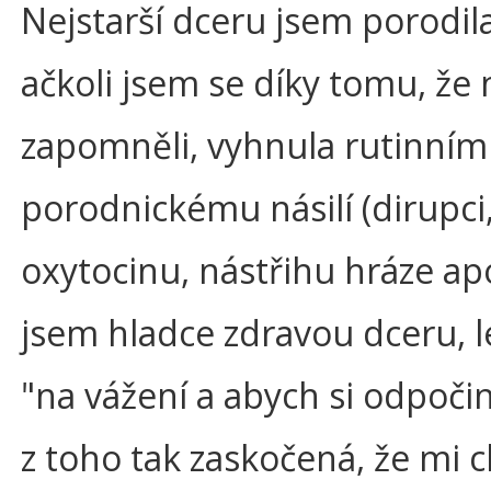
Nejstarší dceru jsem porodila
ačkoli jsem se díky tomu, že
zapomněli, vyhnula rutinní
porodnickému násilí (dirupc
oxytocinu, nástřihu hráze apo
jsem hladce zdravou dceru, lék
"na vážení a abych si odpočin
z toho tak zaskočená, že mi ch