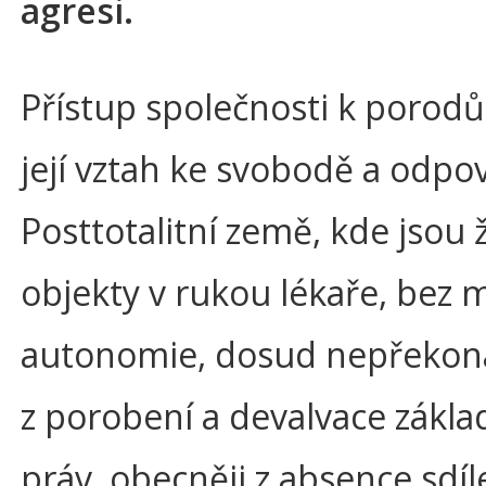
agresi.
Přístup společnosti k porod
její vztah ke svobodě a odpo
Posttotalitní země, kde jsou ž
objekty v rukou lékaře, bez 
autonomie, dosud nepřekona
z porobení a devalvace zákla
práv, obecněji z absence sdíl