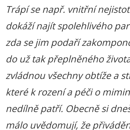
Trápí se např. vnitřní nejisto
dokáží najít spolehlivého par
zda se jim podaří zakompono
do už tak přeplněného života
zvládnou všechny obtíže a st
které k rození a péči o mimi
nedílně patří. Obecně si dne
málo uvědomují, že přivádění