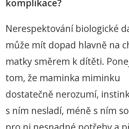
komplikace?
Nerespektování biologické d
může mít dopad hlavně na c
matky směrem k dítěti. Ponej
tom, že maminka miminku
dostatečně nerozumí, instink
s ním nesladí, méně s ním sou
pro ni nesnadné potřeby a p