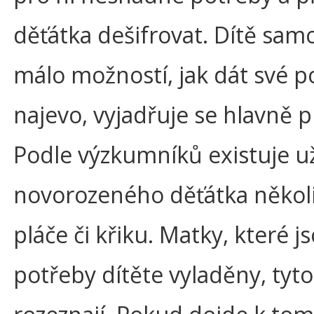
děťátka dešifrovat. Dítě sam
málo možností, jak dát své p
najevo, vyjadřuje se hlavně 
Podle výzkumníků existuje u
novorozeného děťátka někol
pláče či křiku. Matky, které j
potřeby dítěte vyladěny, tyt