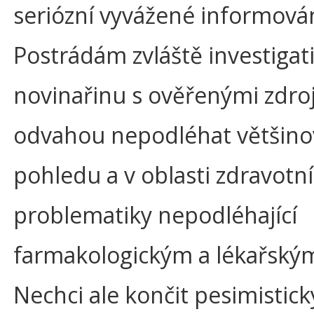
seriózní vyvážené informován
Postrádám zvláště investigat
novinařinu s ověřenými zdroji
odvahou nepodléhat většin
pohledu a v oblasti zdravotní
problematiky nepodléhající
farmakologickým a lékařský
Nechci ale končit pesimistick