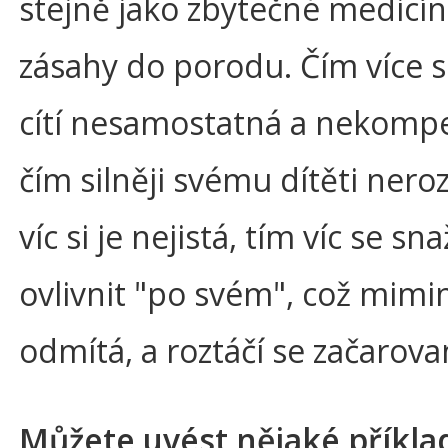
stejně jako zbytečné medicí
zásahy do porodu. Čím více 
cítí nesamostatná a nekompe
čím silněji svému dítěti nero
víc si je nejistá, tím víc se sna
ovlivnit "po svém", což mimi
odmítá, a roztáčí se začarova
Můžete uvést nějaké příkla