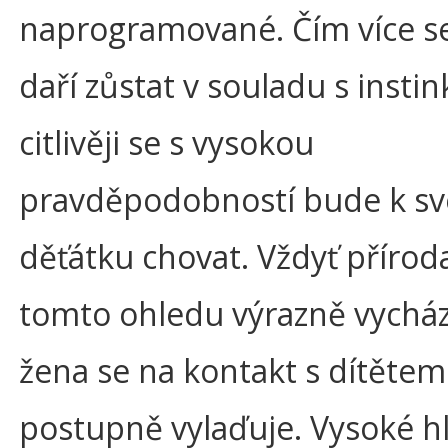
naprogramované. Čím více s
daří zůstat v souladu s instin
citlivěji se s vysokou
pravděpodobností bude k s
děťátku chovat. Vždyť přírod
tomto ohledu výrazně vychází
žena se na kontakt s dítětem
postupně vylaďuje. Vysoké h