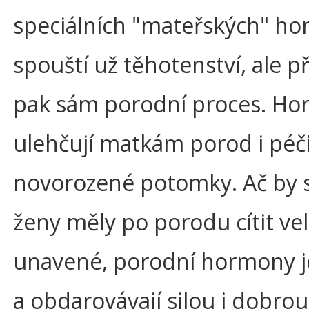
speciálních "mateřských" h
spouští už těhotenství, ale 
pak sám porodní proces. H
ulehčují matkám porod i péči
novorozené potomky. Ač by 
ženy měly po porodu cítit ve
unavené, porodní hormony je
a obdarovávají silou i dobrou