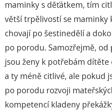
maminky s děťátkem, tím citli
větší trpělivostí se maminky k
chovají po šestinedělí a doko
po porodu. Samozřejmě, od 
jsou ženy k potřebám dítěte ci
a ty méně citlivé, ale pokud 
po porodu rozvoji mateřskýc
kompetencí kladeny překážk