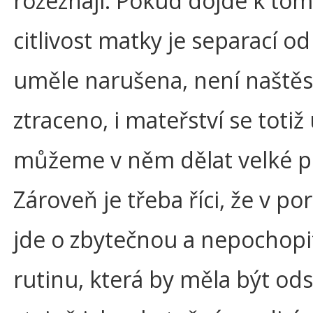
rozeznají. Pokud dojde k tom
citlivost matky je separací od
uměle narušena, není naštěst
ztraceno, i mateřství se totiž
můžeme v něm dělat velké p
Zároveň je třeba říci, že v po
jde o zbytečnou a nepochopi
rutinu, která by měla být od