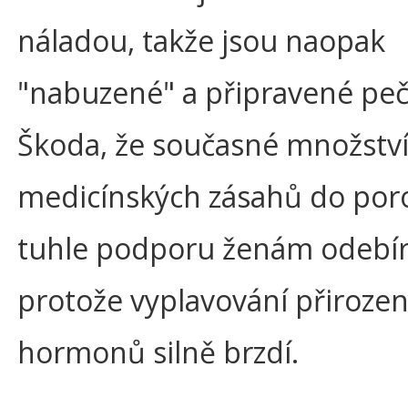
náladou, takže jsou naopak
"nabuzené" a připravené peč
Škoda, že současné množstv
medicínských zásahů do po
tuhle podporu ženám odebír
protože vyplavování přiroze
hormonů silně brzdí.