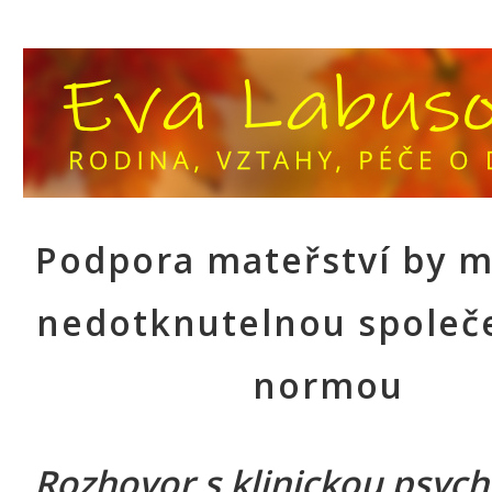
Podpora mateřství by m
nedotknutelnou společ
normou
Rozhovor s klinickou psyc