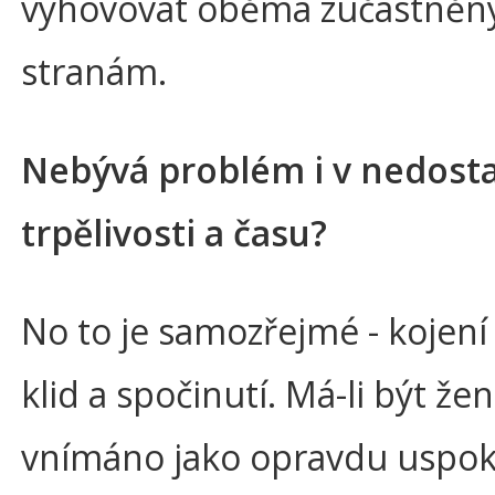
vyhovovat oběma zúčastně
stranám.
Nebývá problém i v nedost
trpělivosti a času?
No to je samozřejmé - kojení
klid a spočinutí. Má-li být že
vnímáno jako opravdu uspokoj