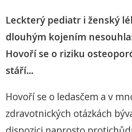
Leckterý pediatr i ženský lé
dlouhým kojením nesouhlas
Hovoří se o riziku osteopor
stáří…
Hovoří se o ledasčem a v m
zdravotnických otázkách býva
dispozici naprosto protichů