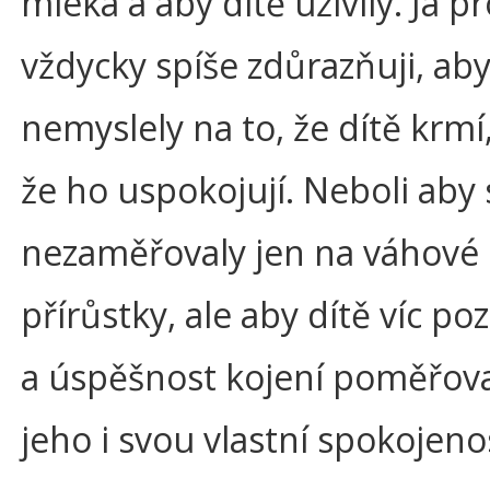
mléka a aby dítě uživily. Já p
vždycky spíše zdůrazňuji, ab
nemyslely na to, že dítě krmí
že ho uspokojují. Neboli aby 
nezaměřovaly jen na váhové
přírůstky, ale aby dítě víc po
a úspěšnost kojení poměřova
jeho i svou vlastní spokojenos