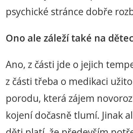
psychické stránce dobře roz
Ono ale záleží také na dět
Ano, z části jde o jejich tem
z části třeba o medikaci užito
porodu, která zájem novoro
kojení dočasně tlumí. Jinak al
děti platí, že především potře