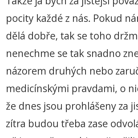
Takže já bych za jistější pova
pocity každé z nás. Pokud n
dělá dobře, tak se toho držm
nenechme se tak snadno znej
názorem druhých nebo zaru
medicínskými pravdami, o nic
že dnes jsou prohlášeny za jis
zítra budou třeba zase odvol